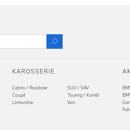
KAROSSERIE
A
Cabrio / Roadster
SUV / SAV
BMW
Coupé
Touring / Kombi
BMW
Limousine
Van
Gar
Fah