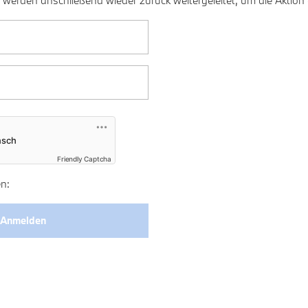
 werden anschließend wieder zurück weitergeleitet, um die Aktion
Friendly Captcha
n: