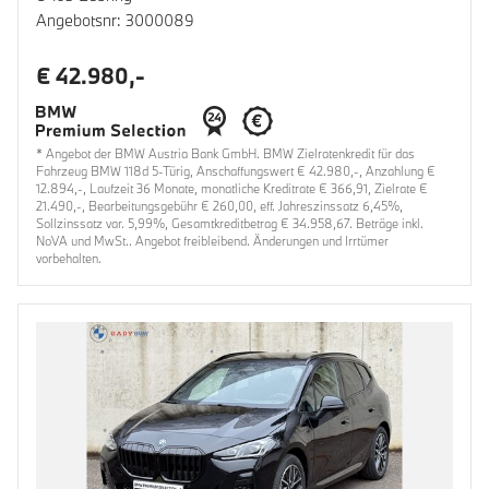
Angebotsnr: 3000089
€ 42.980,-
* Angebot der BMW Austria Bank GmbH. BMW Zielratenkredit für das
Fahrzeug BMW 118d 5-Türig, Anschaffungswert € 42.980,-, Anzahlung €
12.894,-, Laufzeit 36 Monate, monatliche Kreditrate € 366,91, Zielrate €
21.490,-, Bearbeitungsgebühr € 260,00, eff. Jahreszinssatz 6,45%,
Sollzinssatz var. 5,99%, Gesamtkreditbetrag € 34.958,67. Beträge inkl.
NoVA und MwSt.. Angebot freibleibend. Änderungen und Irrtümer
vorbehalten.