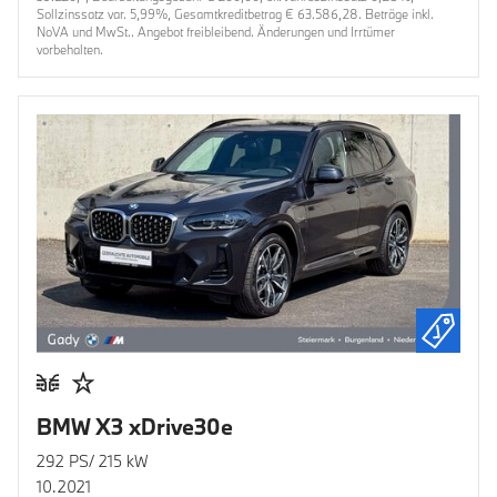
Sollzinssatz var. 5,99%, Gesamtkreditbetrag € 63.586,28. Beträge inkl.
NoVA und MwSt.. Angebot freibleibend. Änderungen und Irrtümer
vorbehalten.
BMW X3 xDrive30e
292 PS/ 215 kW
10.2021