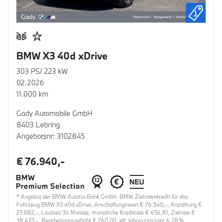
BMW X3 40d xDrive
303 PS/ 223 kW
02.2026
11.000 km
Gady Automobile GmbH
8403 Lebring
Angebotsnr: 3102845
€ 76.940,-
* Angebot der BMW Austria Bank GmbH. BMW Zielratenkredit für das
Fahrzeug BMW X3 40d xDrive, Anschaffungswert € 76.940,-, Anzahlung €
23.082,-, Laufzeit 36 Monate, monatliche Kreditrate € 656,81, Zielrate €
38.470,-, Bearbeitungsgebühr € 260,00, eff. Jahreszinssatz 6,28%,