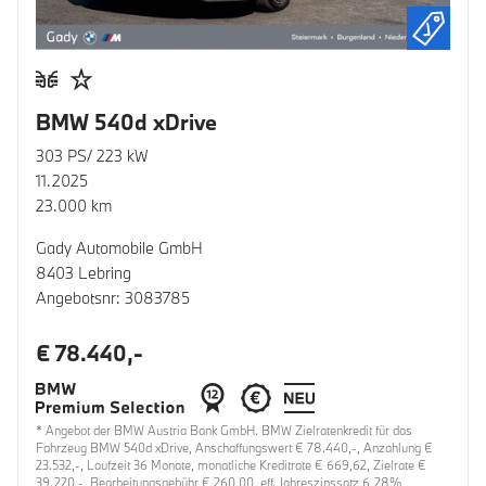
BMW 540d xDrive
303 PS/ 223 kW
11.2025
23.000 km
Gady Automobile GmbH
8403 Lebring
Angebotsnr: 3083785
€ 78.440,-
* Angebot der BMW Austria Bank GmbH. BMW Zielratenkredit für das
Fahrzeug BMW 540d xDrive, Anschaffungswert € 78.440,-, Anzahlung €
23.532,-, Laufzeit 36 Monate, monatliche Kreditrate € 669,62, Zielrate €
39.220,-, Bearbeitungsgebühr € 260,00, eff. Jahreszinssatz 6,28%,