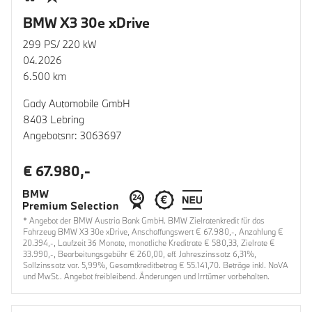
BMW X3 30e xDrive
299 PS/ 220 kW
04.2026
6.500 km
Gady Automobile GmbH
8403 Lebring
Angebotsnr: 3063697
€ 67.980,-
* Angebot der BMW Austria Bank GmbH. BMW Zielratenkredit für das
Fahrzeug BMW X3 30e xDrive, Anschaffungswert € 67.980,-, Anzahlung €
20.394,-, Laufzeit 36 Monate, monatliche Kreditrate € 580,33, Zielrate €
33.990,-, Bearbeitungsgebühr € 260,00, eff. Jahreszinssatz 6,31%,
Sollzinssatz var. 5,99%, Gesamtkreditbetrag € 55.141,70. Beträge inkl. NoVA
und MwSt.. Angebot freibleibend. Änderungen und Irrtümer vorbehalten.