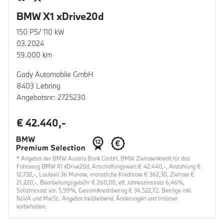
BMW X1 xDrive20d
150 PS/ 110 kW
03.2024
59.000 km
Gady Automobile GmbH
8403 Lebring
Angebotsnr: 2725230
€ 42.440,-
* Angebot der BMW Austria Bank GmbH. BMW Zielratenkredit für das
Fahrzeug BMW X1 xDrive20d, Anschaffungswert € 42.440,-, Anzahlung €
12.732,-, Laufzeit 36 Monate, monatliche Kreditrate € 362,30, Zielrate €
21.220,-, Bearbeitungsgebühr € 260,00, eff. Jahreszinssatz 6,46%,
Sollzinssatz var. 5,99%, Gesamtkreditbetrag € 34.522,72. Beträge inkl.
NoVA und MwSt.. Angebot freibleibend. Änderungen und Irrtümer
vorbehalten.