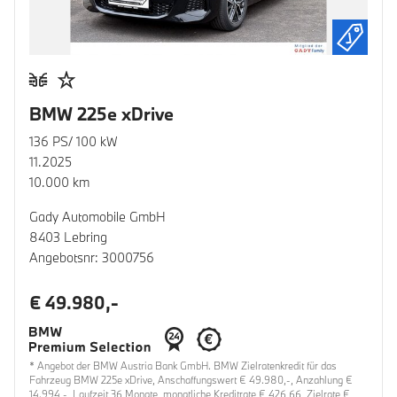
BMW 225e xDrive
136 PS/ 100 kW
11.2025
10.000 km
Gady Automobile GmbH
8403 Lebring
Angebotsnr: 3000756
€ 49.980,-
* Angebot der BMW Austria Bank GmbH. BMW Zielratenkredit für das
Fahrzeug BMW 225e xDrive, Anschaffungswert € 49.980,-, Anzahlung €
14.994,-, Laufzeit 36 Monate, monatliche Kreditrate € 426,66, Zielrate €