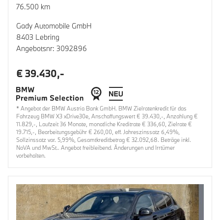
76.500 km
Gady Automobile GmbH
8403 Lebring
Angebotsnr: 3092896
€ 39.430,-
* Angebot der BMW Austria Bank GmbH. BMW Zielratenkredit für das
Fahrzeug BMW X3 xDrive30e, Anschaffungswert € 39.430,-, Anzahlung €
11.829,-, Laufzeit 36 Monate, monatliche Kreditrate € 336,60, Zielrate €
19.715,-, Bearbeitungsgebühr € 260,00, eff. Jahreszinssatz 6,49%,
Sollzinssatz var. 5,99%, Gesamtkreditbetrag € 32.092,68. Beträge inkl.
NoVA und MwSt.. Angebot freibleibend. Änderungen und Irrtümer
vorbehalten.