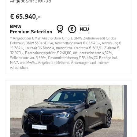
Angebotsnr: 3101798
€ 65.940,-
* Angebot der BMW Austria Bank GmbH. BMW Zielratenkredit für das
Fahrzeug BMW 550e xDrive, Anschaffungswert € 65.940,-, Anzahlung €
19.782,-, Laufzeit 36 Monate, monatliche Kreditrate € 562,91, Zielrate €
32.970,-, Bearbeitungsgebühr € 260,00, eff. Jahreszinssatz 6,32%,
Sollzinssatz var. 5,99%, Gesamtkreditbetrag € 53.494,77. Beträge inkl.
NoVA und MwSt.. Angebot freibleibend. Änderungen und Irrtümer
vorbehalten.