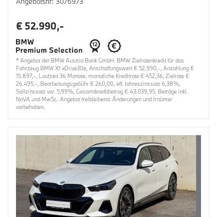
Angebotsnr: 3076973
€ 52.990,-
* Angebot der BMW Austria Bank GmbH. BMW Zielratenkredit für das
Fahrzeug BMW X1 xDrive30e, Anschaffungswert € 52.990,-, Anzahlung €
15.897,-, Laufzeit 36 Monate, monatliche Kreditrate € 452,36, Zielrate €
26.495,-, Bearbeitungsgebühr € 260,00, eff. Jahreszinssatz 6,38%,
Sollzinssatz var. 5,99%, Gesamtkreditbetrag € 43.039,95. Beträge inkl.
NoVA und MwSt.. Angebot freibleibend. Änderungen und Irrtümer
vorbehalten.