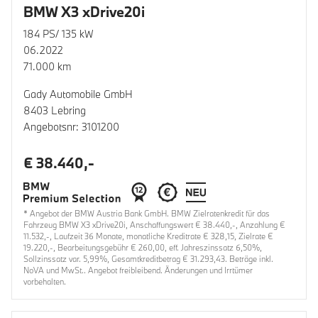
BMW X3 xDrive20i
184 PS/ 135 kW
06.2022
71.000 km
Gady Automobile GmbH
8403 Lebring
Angebotsnr: 3101200
€ 38.440,-
* Angebot der BMW Austria Bank GmbH. BMW Zielratenkredit für das
Fahrzeug BMW X3 xDrive20i, Anschaffungswert € 38.440,-, Anzahlung €
11.532,-, Laufzeit 36 Monate, monatliche Kreditrate € 328,15, Zielrate €
19.220,-, Bearbeitungsgebühr € 260,00, eff. Jahreszinssatz 6,50%,
Sollzinssatz var. 5,99%, Gesamtkreditbetrag € 31.293,43. Beträge inkl.
NoVA und MwSt.. Angebot freibleibend. Änderungen und Irrtümer
vorbehalten.