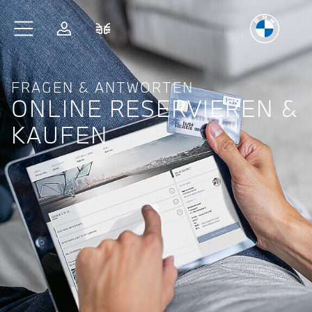
Freude
am Fahren
Zum Hauptinhalt springen
Anmelden
Fahrzeugvergleich
FRAGEN & ANTWORTEN
ONLINE RESERVIEREN &
KAUFEN