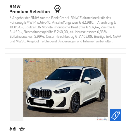
* Angebot der BMW Austria Bank GmbH. BMW Zielratenkredit für das
Fahrzeug BMW i4 xDrive40, Anschaffungswert € 62.980,-, Anzahlung €
18.894,-, Laufzeit 36 Monate, monatliche Kreditrate € 537,64, Zielrate €
31.490,-, Bearbeitungsgebühr € 260,00, eff. Jahreszinssatz 6,33%,
Sollzinssatz var. 5,99%, Gesamtkreditbetrag € 51.105,09. Beträge inkl. NoVA
und MwSt.. Angebot freibleibend. Änderungen und Irrtümer vorbehalten.