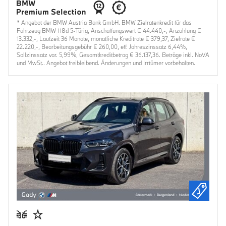
* Angebot der BMW Austria Bank GmbH. BMW Zielratenkredit für das
Fahrzeug BMW 118d 5-Türig, Anschaffungswert € 44.440,-, Anzahlung €
13.332,-, Laufzeit 36 Monate, monatliche Kreditrate € 379,37, Zielrate €
22.220,-, Bearbeitungsgebühr € 260,00, eff. Jahreszinssatz 6,44%,
Sollzinssatz var. 5,99%, Gesamtkreditbetrag € 36.137,36. Beträge inkl. NoVA
und MwSt.. Angebot freibleibend. Änderungen und Irrtümer vorbehalten.