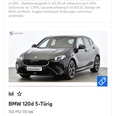
24.990,-, Bearbeitungsgebühr € 260,00, eff. Jahreszinssatz 6,40%,
Sollzinssatz var. 5,99%, Gesamtkreditbetrag € 40.609,92. Beträge inkl.
NoVA und MwSt.. Angebot freibleibend. Änderungen und Irrtümer
vorbehalten.
BMW 120d 5-Türig
150 PS/ 110 kW