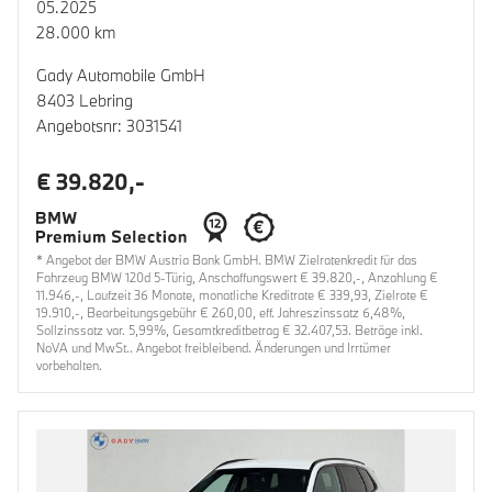
05.2025
28.000 km
Gady Automobile GmbH
8403 Lebring
Angebotsnr: 3031541
€ 39.820,-
* Angebot der BMW Austria Bank GmbH. BMW Zielratenkredit für das
Fahrzeug BMW 120d 5-Türig, Anschaffungswert € 39.820,-, Anzahlung €
11.946,-, Laufzeit 36 Monate, monatliche Kreditrate € 339,93, Zielrate €
19.910,-, Bearbeitungsgebühr € 260,00, eff. Jahreszinssatz 6,48%,
Sollzinssatz var. 5,99%, Gesamtkreditbetrag € 32.407,53. Beträge inkl.
NoVA und MwSt.. Angebot freibleibend. Änderungen und Irrtümer
vorbehalten.