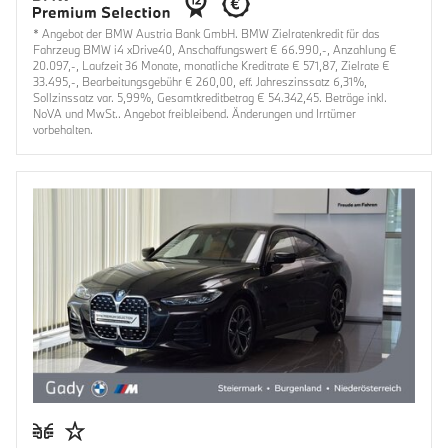
* Angebot der BMW Austria Bank GmbH. BMW Zielratenkredit für das
Fahrzeug BMW i4 xDrive40, Anschaffungswert € 66.990,-, Anzahlung €
20.097,-, Laufzeit 36 Monate, monatliche Kreditrate € 571,87, Zielrate €
33.495,-, Bearbeitungsgebühr € 260,00, eff. Jahreszinssatz 6,31%,
Sollzinssatz var. 5,99%, Gesamtkreditbetrag € 54.342,45. Beträge inkl.
NoVA und MwSt.. Angebot freibleibend. Änderungen und Irrtümer
vorbehalten.