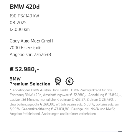
BMW 420d
190 PS/ 140 kW
08.2025
12.000 km
Gady Auto Moto GmbH
7000 Eisenstadt
Angebotsnr: 2762638
€ 52.980,-
* Angebot der BMW Austria Bank GmbH. BMW Zielratenkredit für das
Fahrzeug BMW 420d, Anschaffungswert € 52.980,-, Anzahlung € 15.894,-,
Laufzeit 36 Monate, monatliche Kreditrate € 452,27, Zielrate € 26.490,-,
Bearbeitungsgebühr € 260,00, eff. Jahreszinssatz 6,38%, Sollzinssatz var.
5,99%, Gesamtkreditbetrag € 43.031,88. Beträge inkl. NoVA und MwSt..
Angebot freibleibend. Änderungen und Irrtümer vorbehalten.