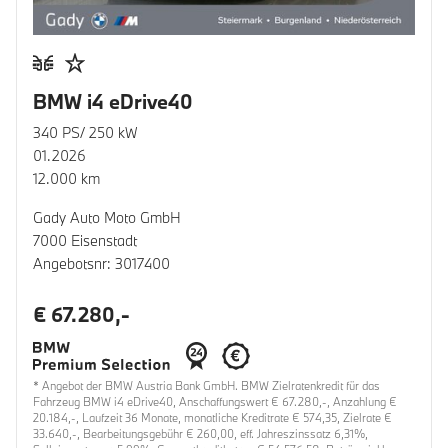
BMW i4 eDrive40
340 PS/ 250 kW
01.2026
12.000 km
Gady Auto Moto GmbH
7000 Eisenstadt
Angebotsnr: 3017400
€ 67.280,-
* Angebot der BMW Austria Bank GmbH. BMW Zielratenkredit für das
Fahrzeug BMW i4 eDrive40, Anschaffungswert € 67.280,-, Anzahlung €
20.184,-, Laufzeit 36 Monate, monatliche Kreditrate € 574,35, Zielrate €
33.640,-, Bearbeitungsgebühr € 260,00, eff. Jahreszinssatz 6,31%,