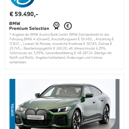
€ 59.490,-
* Angebot der BMW Austria Bank GmbH. BMW Zielratenkredit für das
Fahrzeug BMW i4 xDrive40, Anschaffungswert € 59.490,-, Anzahlung €
17.847,-, Laufzeit 36 Monate, monatliche Kreditrate € 507,85, Zielrate €
29.745,-, Bearbeitungsgebühr € 260,00, eff. Jahreszinssatz 6,35%,
Sollzinssatz var. 5,99%, Gesamtkreditbetrag € 48.287,54. Beträge inkl.
NoVA und MwSt.. Angebot freibleibend. Änderungen und Irrtümer
vorbehalten.
VORTEIL