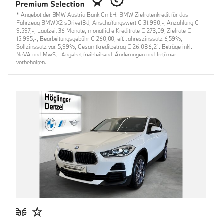
* Angebot der BMW Austria Bank GmbH. BMW Zielratenkredit für das
Fahrzeug BMW X2 sDrive18d, Anschaffungswert € 31.990,-, Anzahlung €
9.597,-, Laufzeit 36 Monate, monatliche Kreditrate € 273,09, Zielrate €
15.995,-, Bearbeitungsgebühr € 260,00, eff. Jahreszinssatz 6,59%,
Sollzinssatz var. 5,99%, Gesamtkreditbetrag € 26.086,21. Beträge inkl.
NoVA und MwSt.. Angebot freibleibend. Änderungen und Irrtümer
vorbehalten.