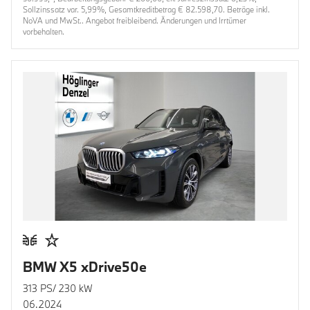
Sollzinssatz var. 5,99%, Gesamtkreditbetrag € 82.598,70. Beträge inkl.
NoVA und MwSt.. Angebot freibleibend. Änderungen und Irrtümer
vorbehalten.
BMW X5 xDrive50e
313 PS/ 230 kW
06.2024