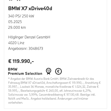
BMW X7 xDrive40d
340 PS/ 250 kW
05.2025
29.000 km
Höglinger Denzel GesmbH
4020 Linz
Angebotsnr: 3048673
€ 119.990,-
* Angebot der BMW Austria Bank GmbH. BMW Zielratenkredit für das
Fahrzeug BMW X7 xDrive40d, Anschaffungswert € 119.990,-, Anzahlung €
35.997,-, Laufzeit 36 Monate, monatliche Kreditrate € 1.024,32, Zielrate €
59.995,-, Bearbeitungsgebühr € 260,00, eff. Jahreszinssatz 6,21%,
Sollzinssatz var. 5,99%, Gesamtkreditbetrag € 97.130,48. Beträge inkl.
NoVA und MwSt.. Angebot freibleibend. Änderungen und Irrtümer
vorbehalten.