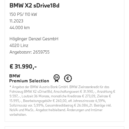
BMW X2 sDrive18d
150 PS/ 110 kW
11.2023
44.000 km
Höglinger Denzel GesmbH
4020 Linz
Angebotsnr: 2659755
€ 31.990,-
* Angebot der BMW Austria Bank GmbH. BMW Zielratenkredit für das
Fahrzeug BMW X2 sDrive18d, Anschaffungswert € 31.990,-, Anzahlung €
9.597,-, Laufzeit 36 Monate, monatliche Kreditrate € 273,09, Zielrate €
15.995,-, Bearbeitungsgebühr € 260,00, eff. Jahreszinssatz 6,59%,
Sollzinssatz var. 5,99%, Gesamtkreditbetrag € 26.086,21. Beträge inkl.
NoVA und MwSt.. Angebot freibleibend. Änderungen und Irrtümer
vorbehalten.