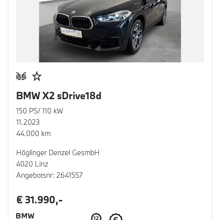
BMW X2 sDrive18d
150 PS/ 110 kW
11.2023
44.000 km
Höglinger Denzel GesmbH
4020 Linz
Angebotsnr: 2641557
€ 31.990,-