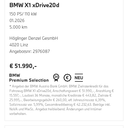
BMW X1 xDrive20d
150 PS/ 110 kW
01.2026
5.000 km
Höglinger Denzel GesmbH
4020 Linz
Angebotsnr: 2976087
€ 51.990,-
* Angebot der BMW Austria Bank GmbH. BMW Zielratenkredit für das
Fahrzeug BMW X1 xDrive20d, Anschaffungswert € 51.990,-, Anzahlung €
15.597,-, Laufzeit 36 Monate, monatliche Kreditrate € 443,82, Zielrate €
25.995,-, Bearbeitungsgebühr € 260,00, eff. Jahreszinssatz 6,39%,
Sollzinssatz var. 5,99%, Gesamtkreditbetrag € 42.232,63. Beträge inkl.
NoVA und MwSt.. Angebot freibleibend. Änderungen und Irrtümer
vorbehalten.