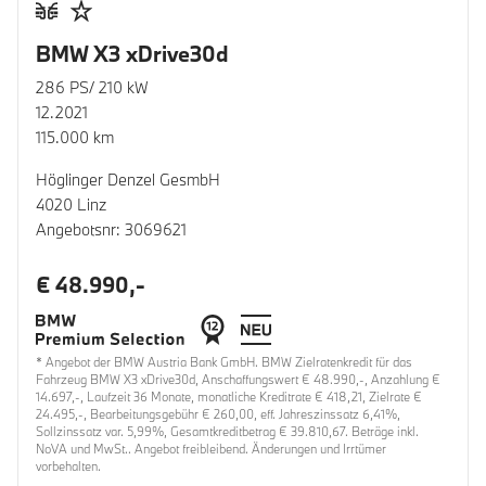
BMW X3 xDrive30d
286 PS/ 210 kW
12.2021
115.000 km
Höglinger Denzel GesmbH
4020 Linz
Angebotsnr: 3069621
€ 48.990,-
* Angebot der BMW Austria Bank GmbH. BMW Zielratenkredit für das
Fahrzeug BMW X3 xDrive30d, Anschaffungswert € 48.990,-, Anzahlung €
14.697,-, Laufzeit 36 Monate, monatliche Kreditrate € 418,21, Zielrate €
24.495,-, Bearbeitungsgebühr € 260,00, eff. Jahreszinssatz 6,41%,
Sollzinssatz var. 5,99%, Gesamtkreditbetrag € 39.810,67. Beträge inkl.
NoVA und MwSt.. Angebot freibleibend. Änderungen und Irrtümer
vorbehalten.