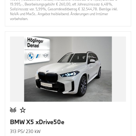
19.995,-, Bearbeitungsgebühr € 260,00, eff. Jahreszinssatz 6,48%,
Sollzinssatz var. 5,99%, Gesamtkreditbetrag € 32.544,78. Beträge inkl.
NoVA und MwSt.. Angebot freibleibend. Änderungen und Irrtümer
vorbehalten.
BMW X5 xDrive50e
313 PS/ 230 kW