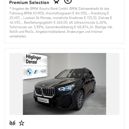
* Angebot der BMW Austria Bank GmbH. BMW Zielratenkredit für das
Fahrzeug BMW X3 M50, Anschaffungswert € 84.990,-, Anzahlung €
25.497,-, Laufzeit 36 Monate, monatliche Kreditrate € 725,53, Zielrate €
42.495,-, Bearbeitungsgebühr € 260,00, eff. Jahreszinssatz 6,26%,
Sollzinssatz var. 5,99%, Gesamtkreditbetrag € 68.874,24. Beträge inkl.
NoVA und MwSt.. Angebot freibleibend. Änderungen und Irrtümer
vorbehalten.