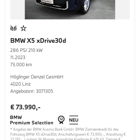
BMW X5 xDrive30d
286 PS/ 210 kW
11.2023
73.000 km
Höglinger Denzel GesmbH
4020 Linz
Angebotsnr: 3071305
€ 73.990,-
* Angebot der BMW Austria Bank GmbH. BMW Zielratenkredit für das
Fahrzeug BMW X5 xDrive30d, Anschaffungswert € 73.990,-, Anzahlung €
22.197,-, Laufzeit 36 Monate, monatliche Kreditrate € 631,63, Zielrate €