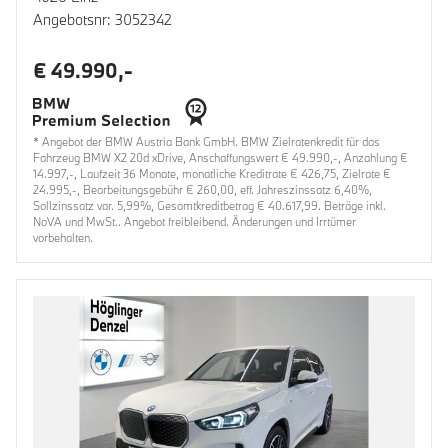
Angebotsnr: 3052342
€ 49.990,-
* Angebot der BMW Austria Bank GmbH. BMW Zielratenkredit für das
Fahrzeug BMW X2 20d xDrive, Anschaffungswert € 49.990,-, Anzahlung €
14.997,-, Laufzeit 36 Monate, monatliche Kreditrate € 426,75, Zielrate €
24.995,-, Bearbeitungsgebühr € 260,00, eff. Jahreszinssatz 6,40%,
Sollzinssatz var. 5,99%, Gesamtkreditbetrag € 40.617,99. Beträge inkl.
NoVA und MwSt.. Angebot freibleibend. Änderungen und Irrtümer
vorbehalten.