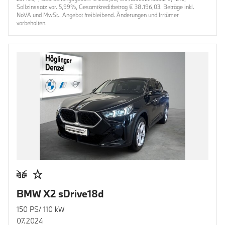
Sollzinssatz var. 5,99%, Gesamtkreditbetrag € 38.196,03. Beträge inkl.
NoVA und MwSt.. Angebot freibleibend. Änderungen und Irrtümer
vorbehalten.
BMW X2 sDrive18d
150 PS/ 110 kW
07.2024