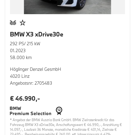
BMW X3 xDrive30e
292 PS/ 215 kW
01.2023
58.000 km
Höglinger Denzel GesmbH
4020 Linz
Angebotsnr: 2705483
€ 46.990,-
* Angebot der BMW Austria Bank GmbH. BMW Zielratenkredit für das
Fahrzeug BMW X3 xDrive30e, Anschaffungswert € 46.990,-, Anzahlung €
14.097,-, Laufzeit 36 Monate, monatliche Kreditrate € 401,14, Zielrate €
23.495,-, Bearbeitungsgebühr € 260,00, eff. Jahreszinssatz 6,42%,