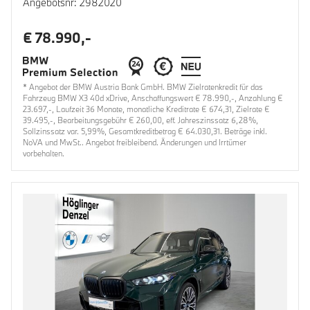
Angebotsnr: 2982020
€ 78.990,-
* Angebot der BMW Austria Bank GmbH. BMW Zielratenkredit für das
Fahrzeug BMW X3 40d xDrive, Anschaffungswert € 78.990,-, Anzahlung €
23.697,-, Laufzeit 36 Monate, monatliche Kreditrate € 674,31, Zielrate €
39.495,-, Bearbeitungsgebühr € 260,00, eff. Jahreszinssatz 6,28%,
Sollzinssatz var. 5,99%, Gesamtkreditbetrag € 64.030,31. Beträge inkl.
NoVA und MwSt.. Angebot freibleibend. Änderungen und Irrtümer
vorbehalten.