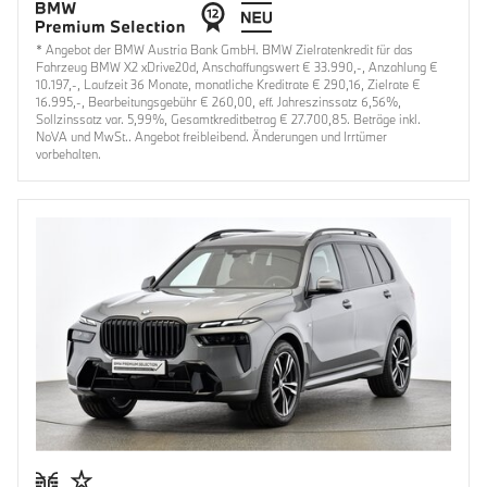
* Angebot der BMW Austria Bank GmbH. BMW Zielratenkredit für das
Fahrzeug BMW X2 xDrive20d, Anschaffungswert € 33.990,-, Anzahlung €
10.197,-, Laufzeit 36 Monate, monatliche Kreditrate € 290,16, Zielrate €
16.995,-, Bearbeitungsgebühr € 260,00, eff. Jahreszinssatz 6,56%,
Sollzinssatz var. 5,99%, Gesamtkreditbetrag € 27.700,85. Beträge inkl.
NoVA und MwSt.. Angebot freibleibend. Änderungen und Irrtümer
vorbehalten.