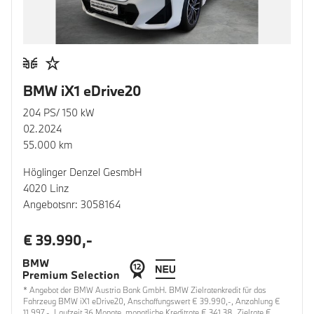
BMW iX1 eDrive20
204 PS/ 150 kW
02.2024
55.000 km
Höglinger Denzel GesmbH
4020 Linz
Angebotsnr: 3058164
€ 39.990,-
* Angebot der BMW Austria Bank GmbH. BMW Zielratenkredit für das
Fahrzeug BMW iX1 eDrive20, Anschaffungswert € 39.990,-, Anzahlung €
11.997,-, Laufzeit 36 Monate, monatliche Kreditrate € 341,38, Zielrate €