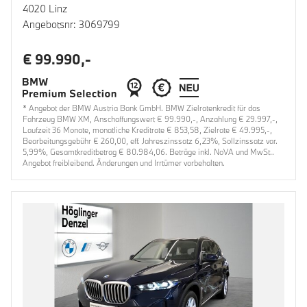
4020 Linz
Angebotsnr: 3069799
€ 99.990,-
* Angebot der BMW Austria Bank GmbH. BMW Zielratenkredit für das
Fahrzeug BMW XM, Anschaffungswert € 99.990,-, Anzahlung € 29.997,-,
Laufzeit 36 Monate, monatliche Kreditrate € 853,58, Zielrate € 49.995,-,
Bearbeitungsgebühr € 260,00, eff. Jahreszinssatz 6,23%, Sollzinssatz var.
5,99%, Gesamtkreditbetrag € 80.984,06. Beträge inkl. NoVA und MwSt..
Angebot freibleibend. Änderungen und Irrtümer vorbehalten.