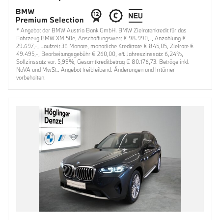
* Angebot der BMW Austria Bank GmbH. BMW Zielratenkredit für das
Fahrzeug BMW XM 50e, Anschaffungswert € 98.990,-, Anzahlung €
29.697,-, Laufzeit 36 Monate, monatliche Kreditrate € 845,05, Zielrate €
49.495,-, Bearbeitungsgebühr € 260,00, eff. Jahreszinssatz 6,24%,
Sollzinssatz var. 5,99%, Gesamtkreditbetrag € 80.176,73. Beträge inkl.
NoVA und MwSt.. Angebot freibleibend. Änderungen und Irrtümer
vorbehalten.