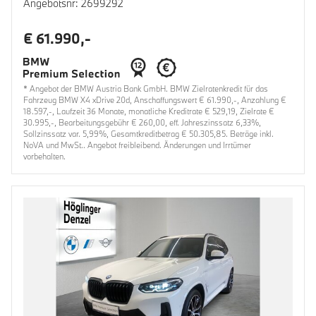
Angebotsnr: 2699292
€ 61.990,-
* Angebot der BMW Austria Bank GmbH. BMW Zielratenkredit für das
Fahrzeug BMW X4 xDrive 20d, Anschaffungswert € 61.990,-, Anzahlung €
18.597,-, Laufzeit 36 Monate, monatliche Kreditrate € 529,19, Zielrate €
30.995,-, Bearbeitungsgebühr € 260,00, eff. Jahreszinssatz 6,33%,
Sollzinssatz var. 5,99%, Gesamtkreditbetrag € 50.305,85. Beträge inkl.
NoVA und MwSt.. Angebot freibleibend. Änderungen und Irrtümer
vorbehalten.