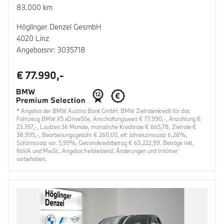
83.000 km
Höglinger Denzel GesmbH
4020 Linz
Angebotsnr: 3035718
€ 77.990,-
* Angebot der BMW Austria Bank GmbH. BMW Zielratenkredit für das
Fahrzeug BMW X5 xDrive50e, Anschaffungswert € 77.990,-, Anzahlung €
23.397,-, Laufzeit 36 Monate, monatliche Kreditrate € 665,78, Zielrate €
38.995,-, Bearbeitungsgebühr € 260,00, eff. Jahreszinssatz 6,28%,
Sollzinssatz var. 5,99%, Gesamtkreditbetrag € 63.222,99. Beträge inkl.
NoVA und MwSt.. Angebot freibleibend. Änderungen und Irrtümer
vorbehalten.