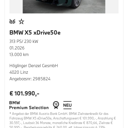
BMW X5 xDrive50e
313 PS/ 230 kW
01.2026
13.000 km
Höglinger Denzel GesmbH
4020 Linz
Angebotsnr: 2985824
€ 101.990,-
* Angebot der BMW Austria Bank GmbH. BMW Zielratenkredit für das
Fahrzeug BMW X5 xDrive50e, Anschaffungswert € 101.990,-, Anzahlung €
30.597,-, Laufzeit 36 Monate, monatliche Kreditrate € 870,66, Zielrate €
50.995,-, Bearbeitungsgebühr € 260,00, eff. Jahreszinssatz 6,23%,