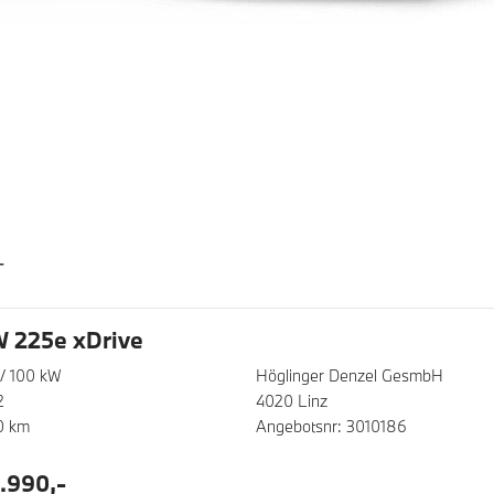
T
 225e xDrive
/ 100 kW
Höglinger Denzel GesmbH
2
4020 Linz
0 km
Angebotsnr: 3010186
.990,-