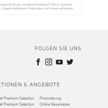
eit 36 Monate, monatliche Kreditrate € 230,41, Zielrate €
. Angebot freibleibend. Änderungen und Irrtümer vorbehalten.
FOLGEN SIE UNS
KTIONEN & ANGEBOTE
 Premium Selection
Finanzierung
 Premium Selection
Online Reservieren