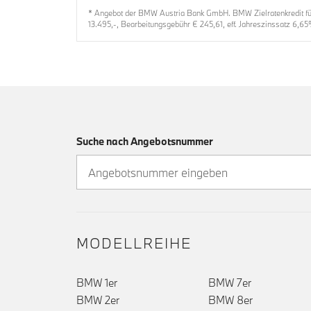
* Angebot der BMW Austria Bank GmbH. BMW Zielratenkredit für
13.495,-, Bearbeitungsgebühr € 245,61, eff. Jahreszinssatz 6,65
Suche nach Angebotsnummer
MODELLREIHE
BMW 1er
BMW 7er
BMW 2er
BMW 8er