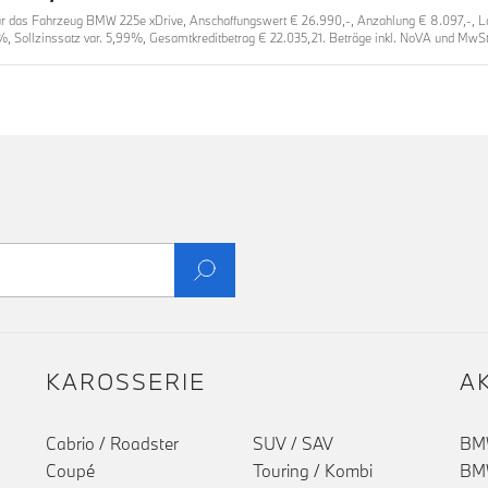
 das Fahrzeug BMW 225e xDrive, Anschaffungswert € 26.990,-, Anzahlung € 8.097,-, Laufz
%, Sollzinssatz var. 5,99%, Gesamtkreditbetrag € 22.035,21. Beträge inkl. NoVA und MwSt.
KAROSSERIE
A
Cabrio / Roadster
SUV / SAV
BMW
Coupé
Touring / Kombi
BMW