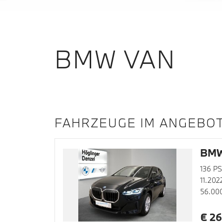
BMW VAN
FAHRZEUGE IM ANGEBO
BMW
136 PS
11.202
56.00
€ 26