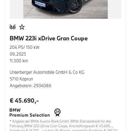
BMW 223i xDrive Gran Coupe
204 PS/ 150 kW
09.2025
11.500 km
Unterberger Automobile GmbH & Co KG
5710 Kaprun
Angebotsnr: 2934086
€ 45.690,-
* Angebot der BMW Austria Bank GmbH. BMW Zielratenkredit für das
Fahrzeug BMW 223i xDrive Gran Coupe, Anschaffungswert € 45.690,-,
Anzahlung € 13.707,-, Laufzeit 36 Monate, monatliche Kreditrate € 390,04,