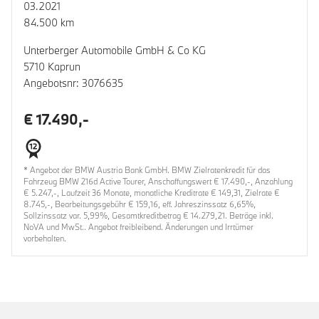
03.2021
84.500 km
Unterberger Automobile GmbH & Co KG
5710 Kaprun
Angebotsnr: 3076635
€ 17.490,-
* Angebot der BMW Austria Bank GmbH. BMW Zielratenkredit für das
Fahrzeug BMW 216d Active Tourer, Anschaffungswert € 17.490,-, Anzahlung
€ 5.247,-, Laufzeit 36 Monate, monatliche Kreditrate € 149,31, Zielrate €
8.745,-, Bearbeitungsgebühr € 159,16, eff. Jahreszinssatz 6,65%,
Sollzinssatz var. 5,99%, Gesamtkreditbetrag € 14.279,21. Beträge inkl.
NoVA und MwSt.. Angebot freibleibend. Änderungen und Irrtümer
vorbehalten.