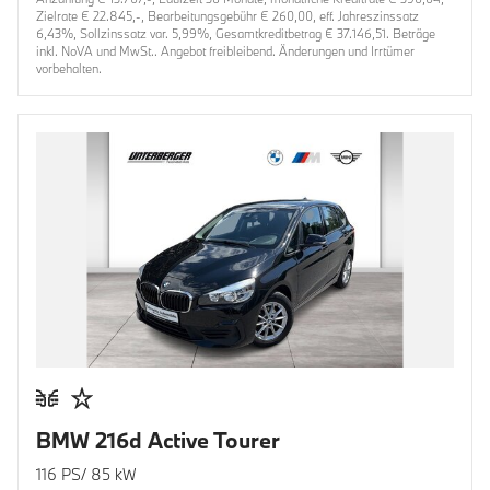
Zielrate € 22.845,-, Bearbeitungsgebühr € 260,00, eff. Jahreszinssatz
6,43%, Sollzinssatz var. 5,99%, Gesamtkreditbetrag € 37.146,51. Beträge
inkl. NoVA und MwSt.. Angebot freibleibend. Änderungen und Irrtümer
vorbehalten.
BMW 216d Active Tourer
116 PS/ 85 kW