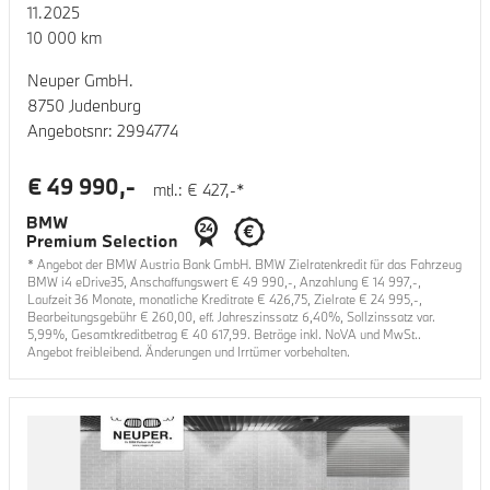
11.2025
10 000
km
Neuper GmbH.
8750 Judenburg
Angebotsnr:
2994774
€
49 990
,-
mtl.: €
427
,-*
* Angebot der BMW Austria Bank GmbH. BMW Zielratenkredit für das Fahrzeug
BMW i4 eDrive35
, Anschaffungswert €
49 990
,-, Anzahlung €
14 997
,-,
Laufzeit
36
Monate, monatliche Kreditrate €
426,75
, Zielrate €
24 995
,-,
Bearbeitungsgebühr €
260,00
, eff. Jahreszinssatz
6,40
%, Sollzinssatz var.
5,99
%, Gesamtkreditbetrag €
40 617,99
. Beträge inkl. NoVA und MwSt..
Angebot freibleibend. Änderungen und Irrtümer vorbehalten.