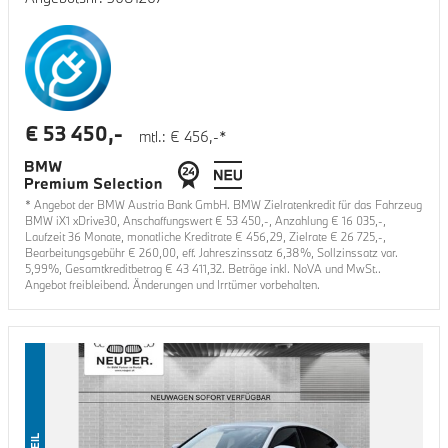
€
53 450
,-
mtl.: €
456
,-*
* Angebot der BMW Austria Bank GmbH. BMW Zielratenkredit für das Fahrzeug
BMW iX1 xDrive30
, Anschaffungswert €
53 450
,-, Anzahlung €
16 035
,-,
Laufzeit
36
Monate, monatliche Kreditrate €
456,29
, Zielrate €
26 725
,-,
Bearbeitungsgebühr €
260,00
, eff. Jahreszinssatz
6,38
%, Sollzinssatz var.
5,99
%, Gesamtkreditbetrag €
43 411,32
. Beträge inkl. NoVA und MwSt..
Angebot freibleibend. Änderungen und Irrtümer vorbehalten.