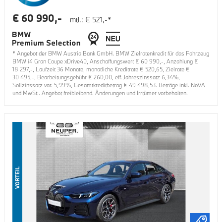
€
60 990
,-
mtl.: €
521
,-*
* Angebot der BMW Austria Bank GmbH. BMW Zielratenkredit für das Fahrzeug
BMW i4 Gran Coupe xDrive40
, Anschaffungswert €
60 990
,-, Anzahlung €
18 297
,-, Laufzeit
36
Monate, monatliche Kreditrate €
520,65
, Zielrate €
30 495
,-, Bearbeitungsgebühr €
260,00
, eff. Jahreszinssatz
6,34
%,
Sollzinssatz var.
5,99
%, Gesamtkreditbetrag €
49 498,53
. Beträge inkl. NoVA
und MwSt.. Angebot freibleibend. Änderungen und Irrtümer vorbehalten.
VORTEIL