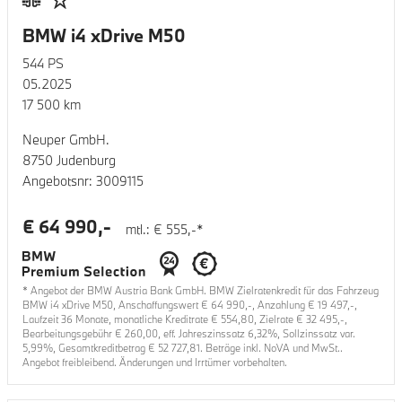
BMW i4 xDrive M50
544
PS
05.2025
17 500
km
Neuper GmbH.
8750 Judenburg
Angebotsnr:
3009115
€
64 990
,-
mtl.: €
555
,-*
* Angebot der BMW Austria Bank GmbH. BMW Zielratenkredit für das Fahrzeug
BMW i4 xDrive M50
, Anschaffungswert €
64 990
,-, Anzahlung €
19 497
,-,
Laufzeit
36
Monate, monatliche Kreditrate €
554,80
, Zielrate €
32 495
,-,
Bearbeitungsgebühr €
260,00
, eff. Jahreszinssatz
6,32
%, Sollzinssatz var.
5,99
%, Gesamtkreditbetrag €
52 727,81
. Beträge inkl. NoVA und MwSt..
Angebot freibleibend. Änderungen und Irrtümer vorbehalten.