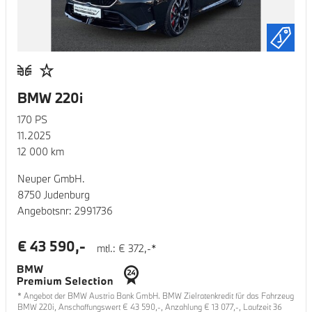
BMW 220i
170
PS
11.2025
12 000
km
Neuper GmbH.
8750 Judenburg
Angebotsnr:
2991736
€
43 590
,-
mtl.: €
372
,-*
* Angebot der BMW Austria Bank GmbH. BMW Zielratenkredit für das Fahrzeug
BMW 220i
, Anschaffungswert €
43 590
,-, Anzahlung €
13 077
,-, Laufzeit
36