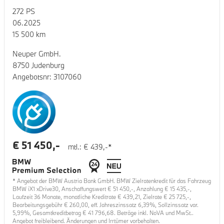
272
PS
06.2025
15 500
km
Neuper GmbH.
8750 Judenburg
Angebotsnr:
3107060
€
51 450
,-
mtl.: €
439
,-*
* Angebot der BMW Austria Bank GmbH. BMW Zielratenkredit für das Fahrzeug
BMW iX1 xDrive30
, Anschaffungswert €
51 450
,-, Anzahlung €
15 435
,-,
Laufzeit
36
Monate, monatliche Kreditrate €
439,21
, Zielrate €
25 725
,-,
Bearbeitungsgebühr €
260,00
, eff. Jahreszinssatz
6,39
%, Sollzinssatz var.
5,99
%, Gesamtkreditbetrag €
41 796,68
. Beträge inkl. NoVA und MwSt..
Angebot freibleibend. Änderungen und Irrtümer vorbehalten.