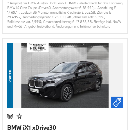
* Angebot der BMW Austria Bank GmbH. BMW Zielratenkredit für das Fahrzeug
BMW i4 Gran Coupe xDrive40
, Anschaffungswert €
58 990
,-, Anzahlung €
17 697
,-, Laufzeit
36
Monate, monatliche Kreditrate €
503,58
, Zielrate €
29 495
,-, Bearbeitungsgebühr €
260,00
, eff. Jahreszinssatz
6,35
%,
Sollzinssatz var.
5,99
%, Gesamtkreditbetrag €
47 883,88
. Beträge inkl. NoVA
und MwSt.. Angebot freibleibend. Änderungen und Irrtümer vorbehalten.
VORTEIL
BMW iX1 xDrive30