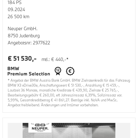
184
PS
09.2024
26 500
km
Neuper GmbH.
8750 Judenburg
Angebotsnr:
2977622
€
51 530
,-
mtl.: €
440
,-*
* Angebot der BMW Austria Bank GmbH. BMW Zielratenkredit für das Fahrzeug
BMW X3 xDrive30e
, Anschaffungswert €
51 530
,-, Anzahlung €
15 459
,-,
Laufzeit
36
Monate, monatliche Kreditrate €
439,90
, Zielrate €
25 765
,-,
Bearbeitungsgebühr €
260,00
, eff. Jahreszinssatz
6,39
%, Sollzinssatz var.
5,99
%, Gesamtkreditbetrag €
41 861,27
. Beträge inkl. NoVA und MwSt..
Angebot freibleibend. Änderungen und Irrtümer vorbehalten.