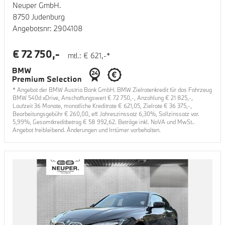
Neuper GmbH.
8750 Judenburg
Angebotsnr:
2904108
€
72 750
,-
mtl.: €
621
,-*
* Angebot der BMW Austria Bank GmbH. BMW Zielratenkredit für das Fahrzeug
BMW 540d xDrive
, Anschaffungswert €
72 750
,-, Anzahlung €
21 825
,-,
Laufzeit
36
Monate, monatliche Kreditrate €
621,05
, Zielrate €
36 375
,-,
Bearbeitungsgebühr €
260,00
, eff. Jahreszinssatz
6,30
%, Sollzinssatz var.
5,99
%, Gesamtkreditbetrag €
58 992,62
. Beträge inkl. NoVA und MwSt..
Angebot freibleibend. Änderungen und Irrtümer vorbehalten.