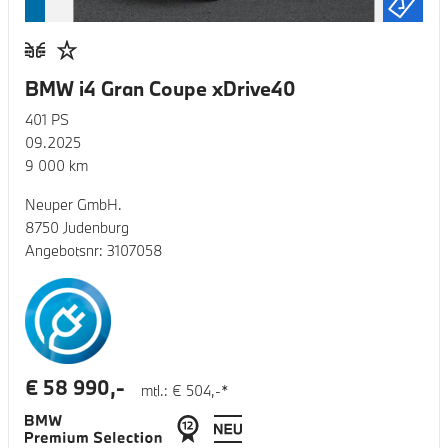
BMW i4 Gran Coupe xDrive40
401
PS
09.2025
9 000
km
Neuper GmbH.
8750 Judenburg
Angebotsnr:
3107058
€
58 990
,-
mtl.: €
504
,-*