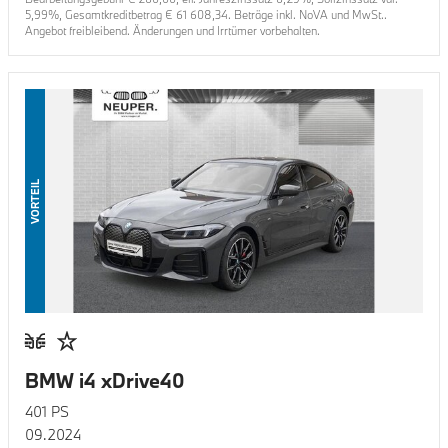
5,99
%, Gesamtkreditbetrag €
61 608,34
. Beträge inkl. NoVA und MwSt..
Angebot freibleibend. Änderungen und Irrtümer vorbehalten.
VORTEIL
BMW i4 xDrive40
401
PS
09.2024