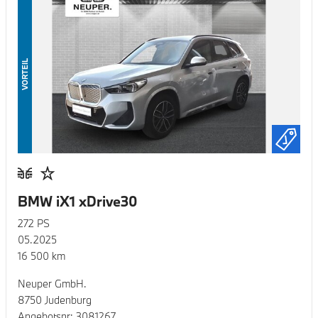
VORTEIL
BMW iX1 xDrive30
272
PS
05.2025
16 500
km
Neuper GmbH.
8750 Judenburg
Angebotsnr:
3081267