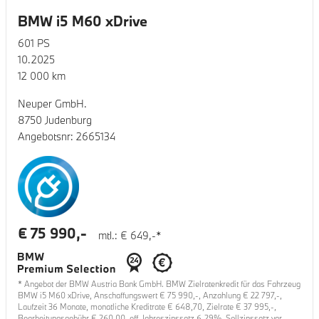
BMW i5 M60 xDrive
601
PS
10.2025
12 000
km
Neuper GmbH.
8750 Judenburg
Angebotsnr:
2665134
€
75 990
,-
mtl.: €
649
,-*
* Angebot der BMW Austria Bank GmbH. BMW Zielratenkredit für das Fahrzeug
BMW i5 M60 xDrive
, Anschaffungswert €
75 990
,-, Anzahlung €
22 797
,-,
Laufzeit
36
Monate, monatliche Kreditrate €
648,70
, Zielrate €
37 995
,-,
Bearbeitungsgebühr €
260,00
, eff. Jahreszinssatz
6,29
%, Sollzinssatz var.