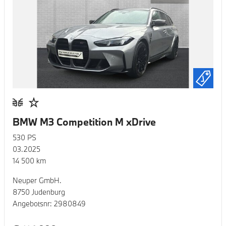
BMW M3 Competition M xDrive
530
PS
03.2025
14 500
km
Neuper GmbH.
8750 Judenburg
Angebotsnr:
2980849