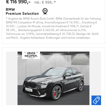
€
116 990
,-
mtl.: €
999
,-*
* Angebot der BMW Austria Bank GmbH. BMW Zielratenkredit für das Fahrzeug
BMW M3 Competition M xDrive
, Anschaffungswert €
116 990
,-, Anzahlung €
35 097
,-, Laufzeit
36
Monate, monatliche Kreditrate €
998,71
, Zielrate €
58 495
,-, Bearbeitungsgebühr €
260,00
, eff. Jahreszinssatz
6,21
%,
Sollzinssatz var.
5,99
%, Gesamtkreditbetrag €
94 708,52
. Beträge inkl. NoVA
und MwSt.. Angebot freibleibend. Änderungen und Irrtümer vorbehalten.