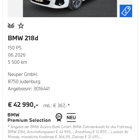
BMW 218d
150
PS
06.2026
5 500
km
Neuper GmbH.
8750 Judenburg
Angebotsnr:
3016441
€
42 990
,-
mtl.: €
367
,-*
* Angebot der BMW Austria Bank GmbH. BMW Zielratenkredit für das Fahrzeug
BMW 218d
, Anschaffungswert €
42 990
,-, Anzahlung €
12 897
,-, Laufzeit
36
Monate, monatliche Kreditrate €
366,99
, Zielrate €
21 495
,-,