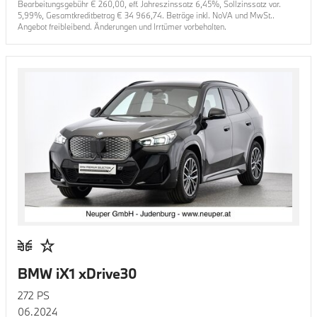
Bearbeitungsgebühr €
260,00
, eff. Jahreszinssatz
6,45
%, Sollzinssatz var.
5,99
%, Gesamtkreditbetrag €
34 966,74
. Beträge inkl. NoVA und MwSt..
Angebot freibleibend. Änderungen und Irrtümer vorbehalten.
BMW iX1 xDrive30
272
PS
06.2024