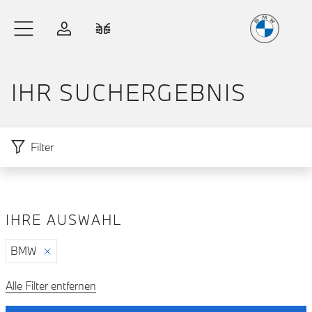
Freude
am Fahren
Zum Hauptinhalt springen
Anmelden
Fahrzeugvergleich
IHR SUCH­ERGEBNIS
Filter
IHRE AUSWAHL
Zu den Ergebnissen springen
BMW
Alle Filter entfernen