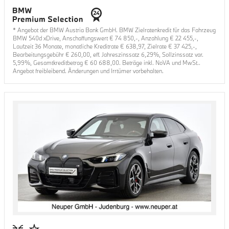
* Angebot der BMW Austria Bank GmbH. BMW Zielratenkredit für das Fahrzeug
BMW 540d xDrive
, Anschaffungswert €
74 850
,-, Anzahlung €
22 455
,-,
Laufzeit
36
Monate, monatliche Kreditrate €
638,97
, Zielrate €
37 425
,-,
Bearbeitungsgebühr €
260,00
, eff. Jahreszinssatz
6,29
%, Sollzinssatz var.
5,99
%, Gesamtkreditbetrag €
60 688,00
. Beträge inkl. NoVA und MwSt..
Angebot freibleibend. Änderungen und Irrtümer vorbehalten.