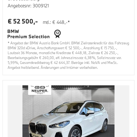
Angebotsnr:
3009121
€
52 500
,-
mtl.: €
448
,-*
* Angebot der BMW Austria Bank GmbH. BMW Zielratenkredit für das Fahrzeug
BMW 320d xDrive
, Anschaffungswert €
52 500
,-, Anzahlung €
15 750
,-,
Laufzeit
36
Monate, monatliche Kreditrate €
448,18
, Zielrate €
26 250
,-,
Bearbeitungsgebühr €
260,00
, eff. Jahreszinssatz
6,38
%, Sollzinssatz var.
5,99
%, Gesamtkreditbetrag €
42 644,37
. Beträge inkl. NoVA und MwSt..
Angebot freibleibend. Änderungen und Irrtümer vorbehalten.