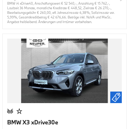
BMW i4 xDrive40
, Anschaffungswert €
52 540
,-, Anzahlung €
15 762
,-,
Laufzeit
36
Monate, monatliche Kreditrate €
448,52
, Zielrate €
26 270
,-,
Bearbeitungsgebühr €
260,00
, eff. Jahreszinssatz
6,38
%, Sollzinssatz var.
5,99
%, Gesamtkreditbetrag €
42 676,66
. Beträge inkl. NoVA und MwSt..
Angebot freibleibend. Änderungen und Irrtümer vorbehalten.
BMW X3 xDrive30e