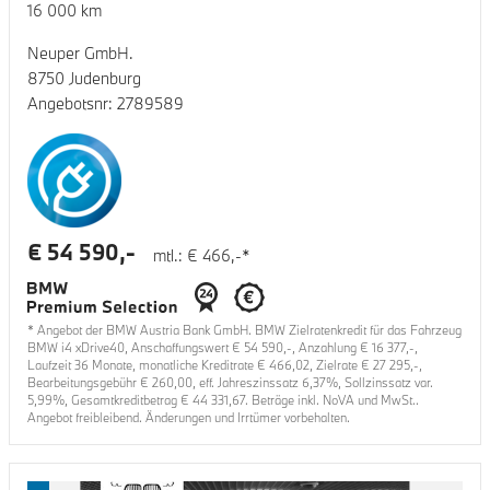
16 000
km
Neuper GmbH.
8750 Judenburg
Angebotsnr:
2789589
€
54 590
,-
mtl.: €
466
,-*
* Angebot der BMW Austria Bank GmbH. BMW Zielratenkredit für das Fahrzeug
BMW i4 xDrive40
, Anschaffungswert €
54 590
,-, Anzahlung €
16 377
,-,
Laufzeit
36
Monate, monatliche Kreditrate €
466,02
, Zielrate €
27 295
,-,
Bearbeitungsgebühr €
260,00
, eff. Jahreszinssatz
6,37
%, Sollzinssatz var.
5,99
%, Gesamtkreditbetrag €
44 331,67
. Beträge inkl. NoVA und MwSt..
Angebot freibleibend. Änderungen und Irrtümer vorbehalten.