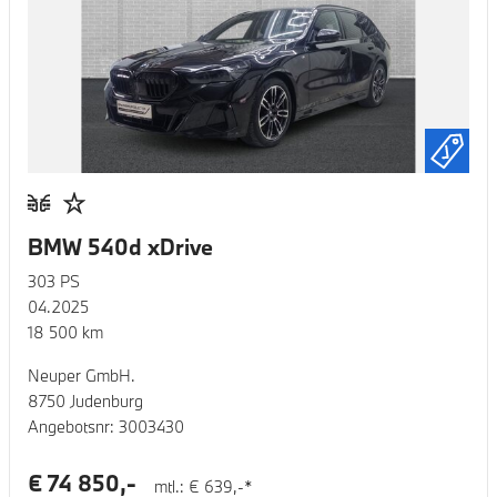
BMW 540d xDrive
303
PS
04.2025
18 500
km
Neuper GmbH.
8750 Judenburg
Angebotsnr:
3003430
€
74 850
,-
mtl.: €
639
,-*