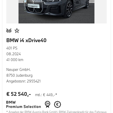
BMW i4 xDrive40
401
PS
08.2024
41 000
km
Neuper GmbH.
8750 Judenburg
Angebotsnr:
2955421
€
52 540
,-
mtl.: €
449
,-*
* Angebot der BMW Austria Bank GmbH. BMW Zielratenkredit für das Fahrzeug