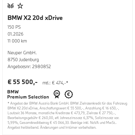
BMW X2 20d xDrive
150
PS
01.2026
11 000
km
Neuper GmbH.
8750 Judenburg
Angebotsnr:
2980852
€
55 500
,-
mtl.: €
474
,-*
* Angebot der BMW Austria Bank GmbH. BMW Zielratenkredit für das Fahrzeug
BMW X2 20d xDrive
, Anschaffungswert €
55 500
,-, Anzahlung €
16 650
,-,
Laufzeit
36
Monate, monatliche Kreditrate €
473,79
, Zielrate €
27 750
,-,
Bearbeitungsgebühr €
260,00
, eff. Jahreszinssatz
6,37
%, Sollzinssatz var.
5,99
%, Gesamtkreditbetrag €
45 066,33
. Beträge inkl. NoVA und MwSt..
Angebot freibleibend. Änderungen und Irrtümer vorbehalten.