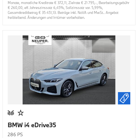
Monate, monatliche Kreditrate €
372,11
, Zielrate €
21 795
,-, Bearbeitungsgebühr
€
260,00
, eff. Jahreszinssatz
6,45
%, Sollzinssatz var.
5,99
%,
Gesamtkreditbetrag €
35 451,13
. Beträge inkl. NoVA und MwSt.. Angebot
freibleibend. Änderungen und Irrtümer vorbehalten.
BMW i4 eDrive35
286
PS