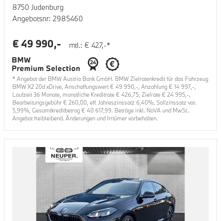
8750 Judenburg
Angebotsnr:
2985460
€
49 990
,-
mtl.: €
427
,-*
* Angebot der BMW Austria Bank GmbH. BMW Zielratenkredit für das Fahrzeug
BMW X2 20d xDrive
, Anschaffungswert €
49 990
,-, Anzahlung €
14 997
,-,
Laufzeit
36
Monate, monatliche Kreditrate €
426,75
, Zielrate €
24 995
,-,
Bearbeitungsgebühr €
260,00
, eff. Jahreszinssatz
6,40
%, Sollzinssatz var.
5,99
%, Gesamtkreditbetrag €
40 617,99
. Beträge inkl. NoVA und MwSt..
Angebot freibleibend. Änderungen und Irrtümer vorbehalten.