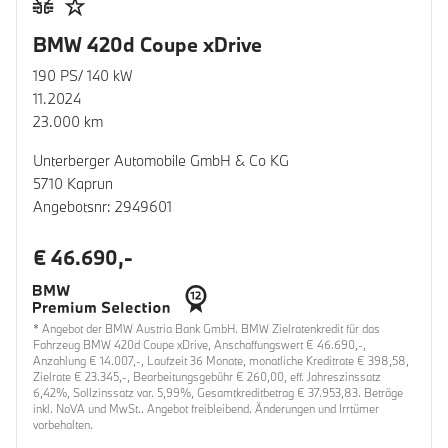
BMW 420d Coupe xDrive
190 PS/ 140 kW
11.2024
23.000 km
Unterberger Automobile GmbH & Co KG
5710 Kaprun
Angebotsnr: 2949601
€ 46.690,-
* Angebot der BMW Austria Bank GmbH. BMW Zielratenkredit für das
Fahrzeug BMW 420d Coupe xDrive, Anschaffungswert € 46.690,-,
Anzahlung € 14.007,-, Laufzeit 36 Monate, monatliche Kreditrate € 398,58,
Zielrate € 23.345,-, Bearbeitungsgebühr € 260,00, eff. Jahreszinssatz
6,42%, Sollzinssatz var. 5,99%, Gesamtkreditbetrag € 37.953,83. Beträge
inkl. NoVA und MwSt.. Angebot freibleibend. Änderungen und Irrtümer
vorbehalten.