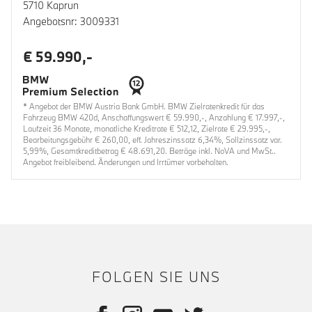
5710 Kaprun
Angebotsnr: 3009331
€ 59.990,-
* Angebot der BMW Austria Bank GmbH. BMW Zielratenkredit für das
Fahrzeug BMW 420d, Anschaffungswert € 59.990,-, Anzahlung € 17.997,-,
Laufzeit 36 Monate, monatliche Kreditrate € 512,12, Zielrate € 29.995,-,
Bearbeitungsgebühr € 260,00, eff. Jahreszinssatz 6,34%, Sollzinssatz var.
5,99%, Gesamtkreditbetrag € 48.691,20. Beträge inkl. NoVA und MwSt..
Angebot freibleibend. Änderungen und Irrtümer vorbehalten.
FOLGEN SIE UNS