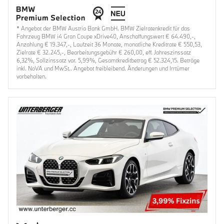
* Angebot der BMW Austria Bank GmbH. BMW Zielratenkredit für das
Fahrzeug BMW i4 Gran Coupe xDrive40, Anschaffungswert € 64.490,-,
Anzahlung € 19.347,-, Laufzeit 36 Monate, monatliche Kreditrate € 550,53,
Zielrate € 32.245,-, Bearbeitungsgebühr € 260,00, eff. Jahreszinssatz
6,32%, Sollzinssatz var. 5,99%, Gesamtkreditbetrag € 52.324,15. Beträge
inkl. NoVA und MwSt.. Angebot freibleibend. Änderungen und Irrtümer
vorbehalten.