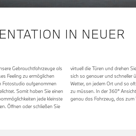
NTATION IN NEUER
unsere Gebrauchtfahrzeuge als
nach Belieben. Informieren Sie
es Feeling zu ermöglichen
, zu jeder Zeit, bei jedem
en Fotostudio aufgenommen
hne einen Termin vereinbaren
elichtet. Somit haben Sie einen
kein ähnliches Modell sondern
ommöglichkeiten jede kleinste
genau das Fahrzeug, das zum V
n. Öffnen oder schließen Sie