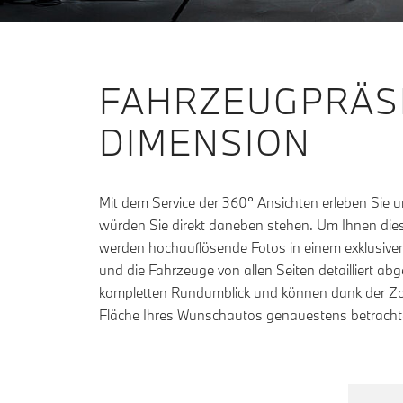
FAHRZEUGPRÄSE
DIMENSION
Mit dem Service der 360° Ansichten erleben Sie 
virtuell die Türen und drehen Sie das Fahrzeug 
würden Sie direkt daneben stehen. Um Ihnen dies
sich so genauer und schneller über ein Fahrzeug
werden hochauflösende Fotos in einem exklusiv
Wetter, an jedem Ort und so oft Sie wollen, ganz o
und die Fahrzeuge von allen Seiten detailliert abg
zu müssen. In der 360° Ansicht sehen Sie dabei 
kompletten Rundumblick und können dank der Zo
Fläche Ihres Wunschautos genauestens betrachte