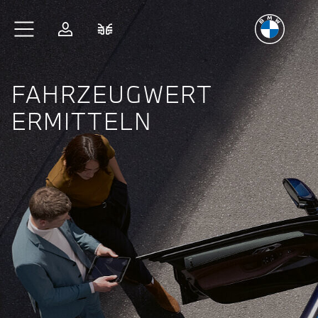
Freude
am Fahren
Zum Hauptinhalt springen
Anmelden
Fahrzeugvergleich
FAHRZEUGWERT
ERMITTELN