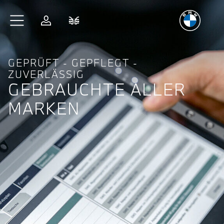
Freude
am Fahren
Zum Hauptinhalt springen
Anmelden
Fahrzeugvergleich
GEPRÜFT - GEPFLEGT -
ZUVERLÄSSIG
GEBRAUCHTE ALLER
MARKEN