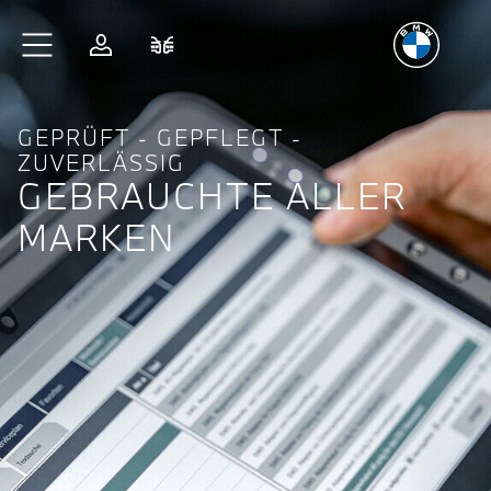
Freude
am Fahren
Zum Hauptinhalt springen
Anmelden
Fahrzeugvergleich
GEPRÜFT - GEPFLEGT -
ZUVERLÄSSIG
GEBRAUCHTE ALLER
MARKEN