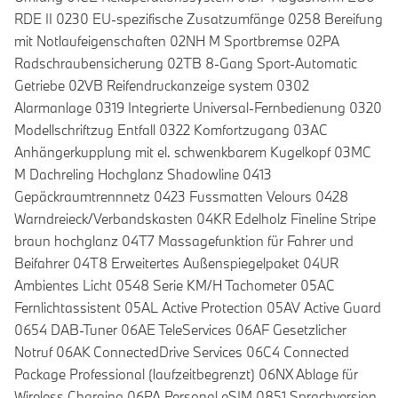
RDE II 0230 EU-spezifische Zusatzumfänge 0258 Bereifung
mit Notlaufeigenschaften 02NH M Sportbremse 02PA
Radschraubensicherung 02TB 8-Gang Sport-Automatic
Getriebe 02VB Reifendruckanzeige system 0302
Alarmanlage 0319 Integrierte Universal-Fernbedienung 0320
Modellschriftzug Entfall 0322 Komfortzugang 03AC
Anhängerkupplung mit el. schwenkbarem Kugelkopf 03MC
M Dachreling Hochglanz Shadowline 0413
Gepäckraumtrennnetz 0423 Fussmatten Velours 0428
Warndreieck/Verbandskasten 04KR Edelholz Fineline Stripe
braun hochglanz 04T7 Massagefunktion für Fahrer und
Beifahrer 04T8 Erweitertes Außenspiegelpaket 04UR
Ambientes Licht 0548 Serie KM/H Tachometer 05AC
Fernlichtassistent 05AL Active Protection 05AV Active Guard
0654 DAB-Tuner 06AE TeleServices 06AF Gesetzlicher
Notruf 06AK ConnectedDrive Services 06C4 Connected
Package Professional (laufzeitbegrenzt) 06NX Ablage für
Wireless Charging 06PA Personal eSIM 0851 Sprachversion