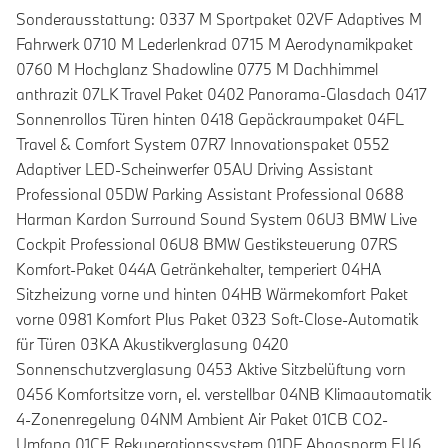
Sonderausstattung: 0337 M Sportpaket 02VF Adaptives M
Fahrwerk 0710 M Lederlenkrad 0715 M Aerodynamikpaket
0760 M Hochglanz Shadowline 0775 M Dachhimmel
anthrazit 07LK Travel Paket 0402 Panorama-Glasdach 0417
Sonnenrollos Türen hinten 0418 Gepäckraumpaket 04FL
Travel & Comfort System 07R7 Innovationspaket 0552
Adaptiver LED-Scheinwerfer 05AU Driving Assistant
Professional 05DW Parking Assistant Professional 0688
Harman Kardon Surround Sound System 06U3 BMW Live
Cockpit Professional 06U8 BMW Gestiksteuerung 07RS
Komfort-Paket 044A Getränkehalter, temperiert 04HA
Sitzheizung vorne und hinten 04HB Wärmekomfort Paket
vorne 0981 Komfort Plus Paket 0323 Soft-Close-Automatik
für Türen 03KA Akustikverglasung 0420
Sonnenschutzverglasung 0453 Aktive Sitzbelüftung vorn
0456 Komfortsitze vorn, el. verstellbar 04NB Klimaautomatik
4-Zonenregelung 04NM Ambient Air Paket 01CB CO2-
Umfang 01CE Rekuperationssystem 01DF Abgasnorm EU6