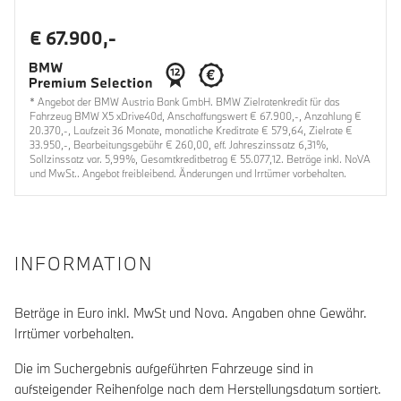
€ 67.900,-
* Angebot der BMW Austria Bank GmbH. BMW Zielratenkredit für das
Fahrzeug BMW X5 xDrive40d, Anschaffungswert € 67.900,-, Anzahlung €
20.370,-, Laufzeit 36 Monate, monatliche Kreditrate € 579,64, Zielrate €
33.950,-, Bearbeitungsgebühr € 260,00, eff. Jahreszinssatz 6,31%,
Sollzinssatz var. 5,99%, Gesamtkreditbetrag € 55.077,12. Beträge inkl. NoVA
und MwSt.. Angebot freibleibend. Änderungen und Irrtümer vorbehalten.
INFORMATION
Beträge in Euro inkl. MwSt und Nova. Angaben ohne Gewähr.
Irrtümer vorbehalten.
Die im Suchergebnis aufgeführten Fahrzeuge sind in
aufsteigender Reihenfolge nach dem Herstellungsdatum sortiert.