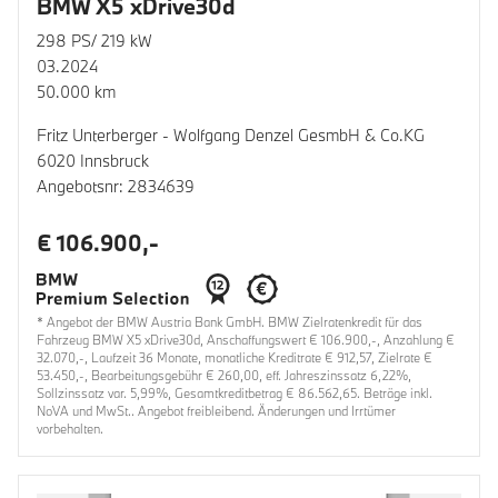
BMW X5 xDrive30d
298 PS/ 219 kW
03.2024
50.000 km
Fritz Unterberger - Wolfgang Denzel GesmbH & Co.KG
6020 Innsbruck
Angebotsnr: 2834639
€ 106.900,-
* Angebot der BMW Austria Bank GmbH. BMW Zielratenkredit für das
Fahrzeug BMW X5 xDrive30d, Anschaffungswert € 106.900,-, Anzahlung €
32.070,-, Laufzeit 36 Monate, monatliche Kreditrate € 912,57, Zielrate €
53.450,-, Bearbeitungsgebühr € 260,00, eff. Jahreszinssatz 6,22%,
Sollzinssatz var. 5,99%, Gesamtkreditbetrag € 86.562,65. Beträge inkl.
NoVA und MwSt.. Angebot freibleibend. Änderungen und Irrtümer
vorbehalten.