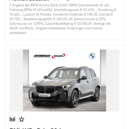
* Angebot der BMW Austria Bank GmbH. BMW Zielratenkredit für das
Fahrzeug BMW X5 xDrive30d, Anschaffungswert € 65.400,-, Anzahlung €
19.620,-, Laufzeit 36 Monate, monatliche Kreditrate € 558,30, Zielrate €
32.700,-, Bearbeitungsgebühr € 260,00, eff. Jahreszinssatz 6,32%,
Sollzinssatz var. 5,99%, Gesamtkreditbetrag € 53.058,81. Beträge inkl.
NoVA und MwSt.. Angebot freibleibend. Änderungen und Irrtümer
vorbehalten.