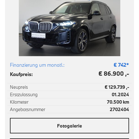
Finanzierung um monatl.:
€
742
*
€ 86.900 ,-
Kaufpreis:
Neupreis
€ 129.739 ,-
Erstzulassung
01.2024
Kilometer
70.500 km
Angebotsnummer
2702404
Fotogalerie