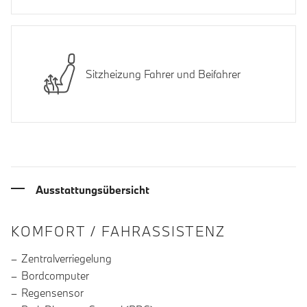
Sitzheizung Fahrer und Beifahrer
Ausstattungsübersicht
INFORMATIONEN ÜBER DIE AUSSTA
KOMFORT / FAHRASSISTENZ
Zentralverriegelung
Bordcomputer
Regensensor