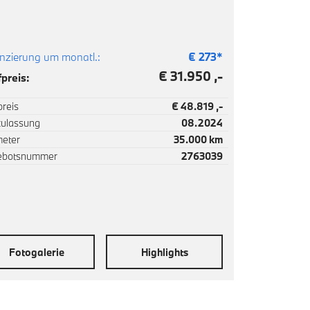
nzierung um monatl.:
€
273
*
€ 31.950 ,-
preis:
reis
€ 48.819 ,-
zulassung
08.2024
meter
35.000 km
ebotsnummer
2763039
Fotogalerie
Highlights