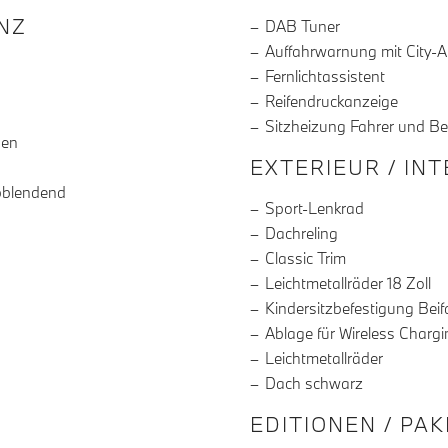
R DIE AUSSTATTUNG
NZ
DAB Tuner
Auffahrwarnung mit City-
Fernlichtassistent
Reifendruckanzeige
Sitzheizung Fahrer und Be
gen
EXTERIEUR / IN
bblendend
Sport-Lenkrad
Dachreling
Classic Trim
Leichtmetallräder 18 Zoll
Kindersitzbefestigung Beif
Ablage für Wireless Chargi
Leichtmetallräder
Dach schwarz
EDITIONEN / PA