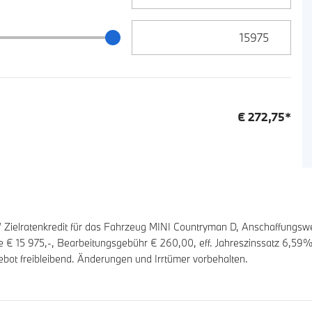
Zielrate / Restbetrag Eingabe
 / Restbetrag Schieberegler
€
272,75
*
elratenkredit für das Fahrzeug MINI Countryman D, Anschaffungswe
te €
15 975
,-, Bearbeitungsgebühr €
260,00
, eff. Jahreszinssatz
6,59
%,
bot freibleibend. Änderungen und Irrtümer vorbehalten.