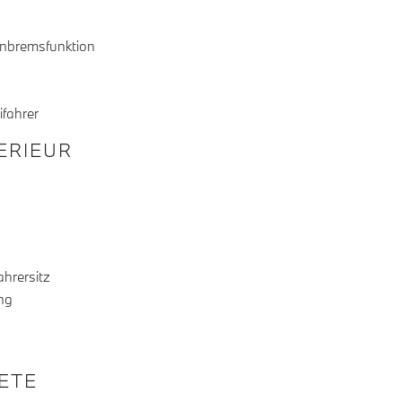
Anbremsfunktion
ifahrer
TERIEUR
ahrersitz
ng
KETE