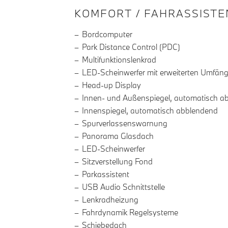
INFORMATIONEN ÜBE
KOMFORT / FAHRASSISTE
Bordcomputer
Park Distance Control (PDC)
Multifunktionslenkrad
LED-Scheinwerfer mit erweiterten Umfän
Head-up Display
Innen- und Außenspiegel, automatisch a
Innenspiegel, automatisch abblendend
Spurverlassenswarnung
Panorama Glasdach
LED-Scheinwerfer
Sitzverstellung Fond
Parkassistent
USB Audio Schnittstelle
Lenkradheizung
Fahrdynamik Regelsysteme
Schiebedach