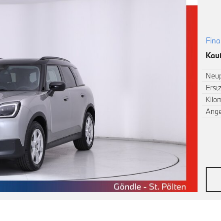
Fina
Kauf
Neup
Erst
Kilo
Ang