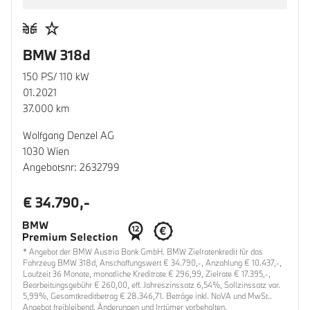
BMW 318d
150 PS/ 110 kW
01.2021
37.000 km
Wolfgang Denzel AG
1030 Wien
Angebotsnr: 2632799
€ 34.790,-
* Angebot der BMW Austria Bank GmbH. BMW Zielratenkredit für das
Fahrzeug BMW 318d, Anschaffungswert € 34.790,-, Anzahlung € 10.437,-,
Laufzeit 36 Monate, monatliche Kreditrate € 296,99, Zielrate € 17.395,-,
Bearbeitungsgebühr € 260,00, eff. Jahreszinssatz 6,54%, Sollzinssatz var.
5,99%, Gesamtkreditbetrag € 28.346,71. Beträge inkl. NoVA und MwSt..
Angebot freibleibend. Änderungen und Irrtümer vorbehalten.