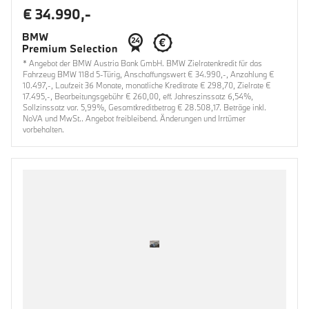
€ 34.990,-
* Angebot der BMW Austria Bank GmbH. BMW Zielratenkredit für das
Fahrzeug BMW 118d 5-Türig, Anschaffungswert € 34.990,-, Anzahlung €
10.497,-, Laufzeit 36 Monate, monatliche Kreditrate € 298,70, Zielrate €
17.495,-, Bearbeitungsgebühr € 260,00, eff. Jahreszinssatz 6,54%,
Sollzinssatz var. 5,99%, Gesamtkreditbetrag € 28.508,17. Beträge inkl.
NoVA und MwSt.. Angebot freibleibend. Änderungen und Irrtümer
vorbehalten.