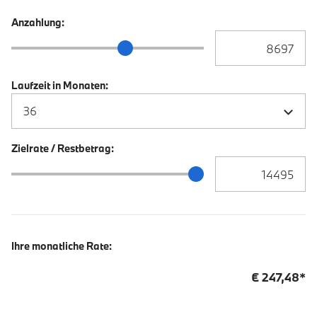
Anzahlung:
Anzahlung Eingabe
Anzahlung Schieberegler
Laufzeit in Monaten:
Zielrate / Restbetrag:
Zielrate / Restbetra
Zielrate / Restbetrag Schieberegler
Ihre monatliche Rate:
€
247,48
*