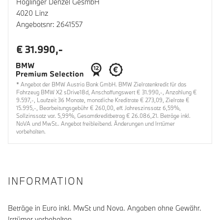
Höglinger Denzel GesmbH
4020 Linz
Angebotsnr: 2641557
€ 31.990,-
* Angebot der BMW Austria Bank GmbH. BMW Zielratenkredit für das
Fahrzeug BMW X2 sDrive18d, Anschaffungswert € 31.990,-, Anzahlung €
9.597,-, Laufzeit 36 Monate, monatliche Kreditrate € 273,09, Zielrate €
15.995,-, Bearbeitungsgebühr € 260,00, eff. Jahreszinssatz 6,59%,
Sollzinssatz var. 5,99%, Gesamtkreditbetrag € 26.086,21. Beträge inkl.
NoVA und MwSt.. Angebot freibleibend. Änderungen und Irrtümer
vorbehalten.
INFORMATION
Beträge in Euro inkl. MwSt und Nova. Angaben ohne Gewähr.
Irrtümer vorbehalten.