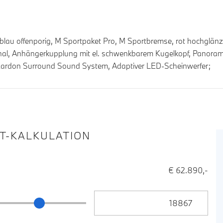
lau offenporig, M Sportpaket Pro, M Sportbremse, rot hochglänze
ional, Anhängerkupplung mit el. schwenkbarem Kugelkopf, Panor
 Kardon Surround Sound System, Adaptiver LED-Scheinwerfer;
IT-KALKULATION
€ 62.890,-
Anzahlung Eingabe
ng Schieberegler