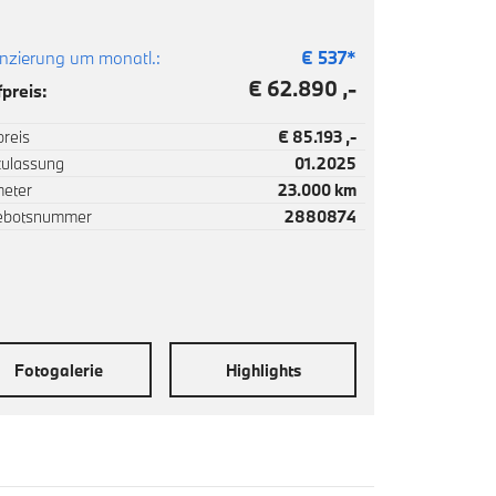
nzierung um monatl.:
€
537
*
€ 62.890 ,-
preis:
reis
€ 85.193 ,-
zulassung
01.2025
meter
23.000 km
ebotsnummer
2880874
Fotogalerie
Highlights