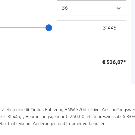
Zielrate / Restbetrag Eingabe
 / Restbetrag Schieberegler
€
536,87
*
ielratenkredit für das Fahrzeug BMW 320d xDrive, Anschaffungswer
ate €
31 445
,-, Bearbeitungsgebühr €
260,00
, eff. Jahreszinssatz
6,33
%
bot freibleibend. Änderungen und Irrtümer vorbehalten.