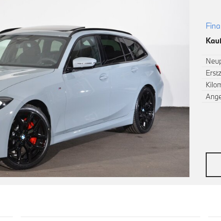
Fina
Kauf
Neup
Erst
Kilo
Ang