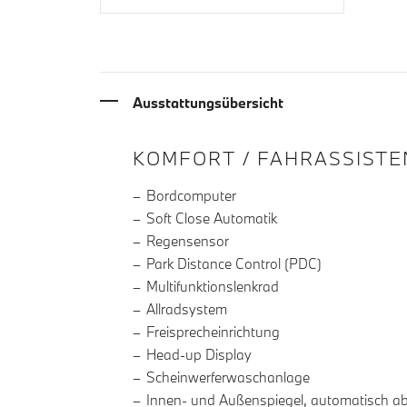
Ausstattungsübersicht
INFORMATIONEN ÜBE
KOMFORT / FAHRASSISTE
Bordcomputer
Soft Close Automatik
Regensensor
Park Distance Control (PDC)
Multifunktionslenkrad
Allradsystem
Freisprecheinrichtung
Head-up Display
Scheinwerferwaschanlage
Innen- und Außenspiegel, automatisch a