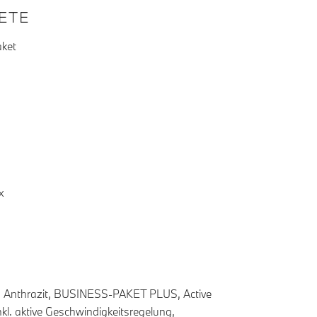
KETE
aket
x
ction Anthrazit, BUSINESS-PAKET PLUS, Active
kl. aktive Geschwindigkeitsregelung,