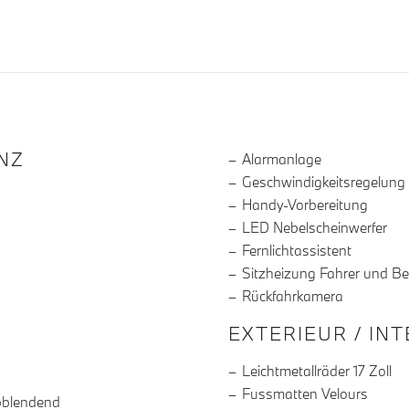
R DIE AUSSTATTUNG
NZ
Alarmanlage
Geschwindigkeitsregelung
Handy-Vorbereitung
LED Nebelscheinwerfer
Fernlichtassistent
Sitzheizung Fahrer und Be
Rückfahrkamera
EXTERIEUR / IN
Leichtmetallräder 17 Zoll
Fussmatten Velours
bblendend