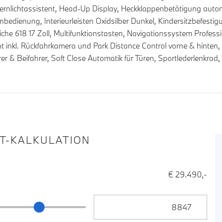
Fernlichtassistent, Head-Up Display, Heckklappenbetätigung aut
fernbedienung, Interieurleisten Oxidsilber Dunkel, Kindersitzbefes
iche 618 17 Zoll, Multifunktionstasten, Navigationssystem Profes
t inkl. Rückfahrkamera und Park Distance Control vorne & hinten,
 & Beifahrer, Soft Close Automatik für Türen, Sportlederlenkrad, 
IT-KALKULATION
€ 29.490,-
Anzahlung Eingabe
ng Schieberegler