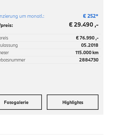
nzierung um monatl.:
€
252
*
€ 29.490 ,-
preis:
reis
€ 76.990 ,-
zulassung
05.2018
meter
115.000 km
ebotsnummer
2884730
Fotogalerie
Highlights