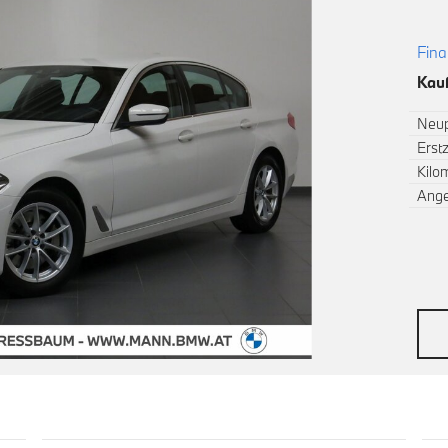
Fina
Kauf
Neup
Erst
Kilo
Ang