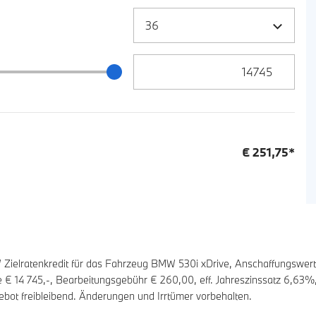
Zielrate / Restbetrag Eingabe
 / Restbetrag Schieberegler
€
251,75
*
elratenkredit für das Fahrzeug BMW 530i xDrive, Anschaffungswer
te €
14 745
,-, Bearbeitungsgebühr €
260,00
, eff. Jahreszinssatz
6,63
%,
ebot freibleibend. Änderungen und Irrtümer vorbehalten.