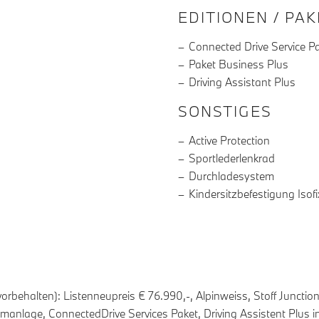
EDITIONEN / PA
Connected Drive Service P
Paket Business Plus
Driving Assistant Plus
SONSTIGES
Active Protection
Sportlederlenkrad
Durchladesystem
Kindersitzbefestigung Isofi
r vorbehalten): Listenneupreis € 76.990,-, Alpinweiss, Stoff Jun
rmanlage, ConnectedDrive Services Paket, Driving Assistent Plus in