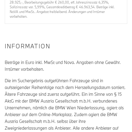
28.925,-, Bearbeitungsgebühr € 260,00, eff. Jahreszinssatz 6,35%,
Sollzinssatz var. 5,99%, Gesamtkreditbetrag € 46.963,54. Beträge inkl.
NoVA und MwSt.. Angebot freibleibend. Änderungen und Irrtümer
vorbehalten.
INFORMATION
Beträge in Euro inkl. MwSt und Nova. Angaben ohne Gewähr.
Irrtümer vorbehalten.
Die im Suchergebnis aufgeführten Fahrzeuge sind in
aufsteigender Reihenfolge nach dem Herstellungsdatum sortiert.
Ältere Fahrzeuge sind zuerst aufgeführt. Ein im Sinne von § 15
AktG mit der BMW Austria Gesellschaft m.b.H. verbundenes
Unternehmen, nämlich die BMW Wien Niederlassung, agiert als
Anbieter auf dem Online-Marktplatz. Zudem agiert die BMW
Austria Gesellschaft m.b.H. selbst über ihre
Zweigniederlassungen als Anbieter. Alle andere Anbieter auf