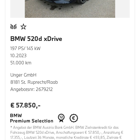
BMW 520d xDrive
197 PS/ 145 kW
10.2023
51.000 km
Unger GmbH
8181 St. Ruprecht/Raab
Angebotsnr: 2679212
€ 57.850,-
* Angebot der BMW Austria Bank GmbH. BMW Zielratenkredit für das
Fahrzeug BMW 520d xDrive, Anschaffungswert € 57.850,-, Anzahlung €
17.355,-, Laufzeit 36 Monate, monatliche Kreditrate € 493,85, Zielrate €