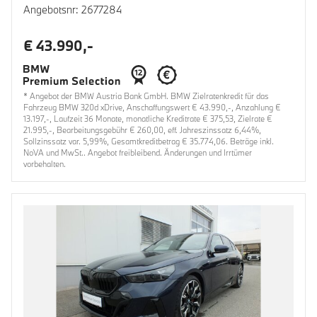
Angebotsnr: 2677284
€ 43.990,-
* Angebot der BMW Austria Bank GmbH. BMW Zielratenkredit für das
Fahrzeug BMW 320d xDrive, Anschaffungswert € 43.990,-, Anzahlung €
13.197,-, Laufzeit 36 Monate, monatliche Kreditrate € 375,53, Zielrate €
21.995,-, Bearbeitungsgebühr € 260,00, eff. Jahreszinssatz 6,44%,
Sollzinssatz var. 5,99%, Gesamtkreditbetrag € 35.774,06. Beträge inkl.
NoVA und MwSt.. Angebot freibleibend. Änderungen und Irrtümer
vorbehalten.