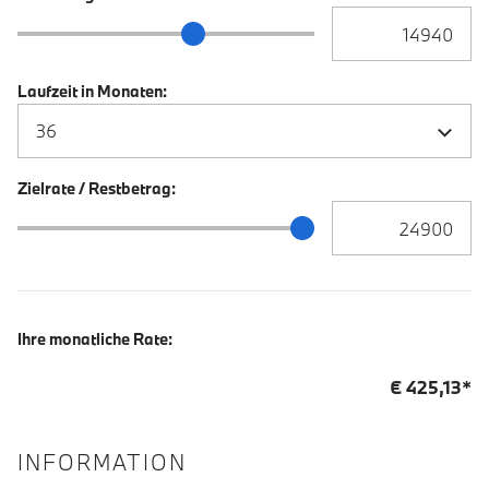
Anzahlung Eingabe
Anzahlung Schieberegler
Laufzeit in Monaten:
Zielrate / Restbetrag:
Zielrate / Restbetra
Zielrate / Restbetrag Schieberegler
Ihre monatliche Rate:
€
425,13
*
INFORMATION