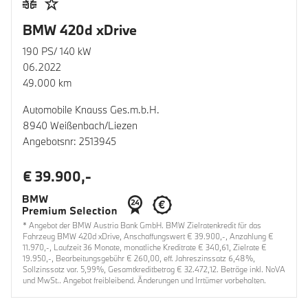
BMW 420d xDrive
190 PS/ 140 kW
06.2022
49.000 km
Automobile Knauss Ges.m.b.H.
8940 Weißenbach/Liezen
Angebotsnr: 2513945
€ 39.900,-
* Angebot der BMW Austria Bank GmbH. BMW Zielratenkredit für das
Fahrzeug BMW 420d xDrive, Anschaffungswert € 39.900,-, Anzahlung €
11.970,-, Laufzeit 36 Monate, monatliche Kreditrate € 340,61, Zielrate €
19.950,-, Bearbeitungsgebühr € 260,00, eff. Jahreszinssatz 6,48%,
Sollzinssatz var. 5,99%, Gesamtkreditbetrag € 32.472,12. Beträge inkl. NoVA
und MwSt.. Angebot freibleibend. Änderungen und Irrtümer vorbehalten.