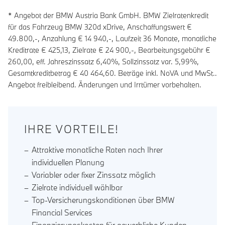
* Angebot der BMW Austria Bank GmbH. BMW Zielratenkredit
für das Fahrzeug BMW 320d xDrive, Anschaffungswert €
49.800,-, Anzahlung €
14 940
,-, Laufzeit
36
Monate, monatliche
Kreditrate €
425,13
, Zielrate €
24 900
,-, Bearbeitungsgebühr €
260,00
, eff. Jahreszinssatz
6,40
%, Sollzinssatz var.
5,99
%,
Gesamtkreditbetrag €
40 464,60
. Beträge inkl. NoVA und MwSt..
Angebot freibleibend. Änderungen und Irrtümer vorbehalten.
IHRE VORTEILE!
Attraktive monatliche Raten nach Ihrer
individuellen Planung
Variabler oder fixer Zinssatz möglich
Zielrate individuell wählbar
Top-Versicherungskonditionen über BMW
Financial Services
Finanzierungskosten für gewerbliche Kunden