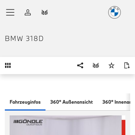
Freude
am Fahren
Zum Hauptinhalt springen
Anmelden
Fahrzeugvergleich
BMW 318D
Übersicht
Fahrzeuginfos
360° Außenansicht
360° Innenans