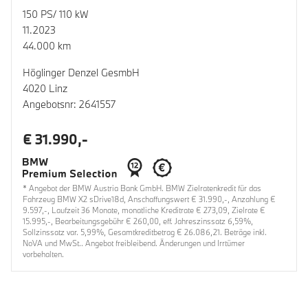
150 PS/ 110 kW
11.2023
44.000 km
Höglinger Denzel GesmbH
4020 Linz
Angebotsnr: 2641557
€ 31.990,-
* Angebot der BMW Austria Bank GmbH. BMW Zielratenkredit für das
Fahrzeug BMW X2 sDrive18d, Anschaffungswert € 31.990,-, Anzahlung €
9.597,-, Laufzeit 36 Monate, monatliche Kreditrate € 273,09, Zielrate €
15.995,-, Bearbeitungsgebühr € 260,00, eff. Jahreszinssatz 6,59%,
Sollzinssatz var. 5,99%, Gesamtkreditbetrag € 26.086,21. Beträge inkl.
NoVA und MwSt.. Angebot freibleibend. Änderungen und Irrtümer
vorbehalten.