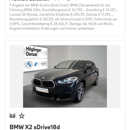
* Angebot der BMW Austria Bank GmbH. BMW Zielratenkredit für das
Fahrzeug BMW 318d, Anschaffungswert € 34.790,-, Anzahlung € 10.437,-,
Laufzeit 36 Monate, monatliche Kreditrate € 296,99, Zielrate € 17.395,-,
Bearbeitungsgebühr € 260,00, eff. Jahreszinssatz 6,54%, Sollzinssatz var.
5,99%, Gesamtkreditbetrag € 28.346,71. Beträge inkl. NoVA und MwSt..
Angebot freibleibend. Änderungen und Irrtümer vorbehalten.
BMW X2 sDrive18d