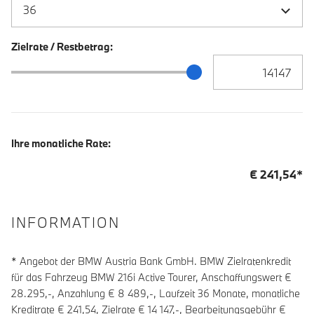
Zielrate / Restbetrag:
Zielrate / Restbetra
Zielrate / Restbetrag Schieberegler
Ihre monatliche Rate:
€
241,54
*
INFORMATION
* Angebot der BMW Austria Bank GmbH. BMW Zielratenkredit
für das Fahrzeug BMW 216i Active Tourer, Anschaffungswert €
28.295,-, Anzahlung €
8 489
,-, Laufzeit
36
Monate, monatliche
Kreditrate €
241,54
, Zielrate €
14 147
,-, Bearbeitungsgebühr €