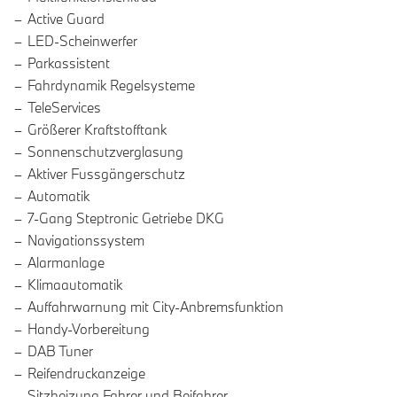
Active Guard
LED-Scheinwerfer
Parkassistent
Fahrdynamik Regelsysteme
TeleServices
Größerer Kraftstofftank
Sonnenschutzverglasung
Aktiver Fussgängerschutz
Automatik
7-Gang Steptronic Getriebe DKG
Navigationssystem
Alarmanlage
Klimaautomatik
Auffahrwarnung mit City-Anbremsfunktion
Handy-Vorbereitung
DAB Tuner
Reifendruckanzeige
Sitzheizung Fahrer und Beifahrer