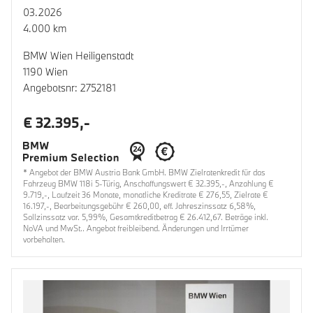
03.2026
4.000 km
BMW Wien Heiligenstadt
1190 Wien
Angebotsnr: 2752181
€ 32.395,-
* Angebot der BMW Austria Bank GmbH. BMW Zielratenkredit für das
Fahrzeug BMW 118i 5-Türig, Anschaffungswert € 32.395,-, Anzahlung €
9.719,-, Laufzeit 36 Monate, monatliche Kreditrate € 276,55, Zielrate €
16.197,-, Bearbeitungsgebühr € 260,00, eff. Jahreszinssatz 6,58%,
Sollzinssatz var. 5,99%, Gesamtkreditbetrag € 26.412,67. Beträge inkl.
NoVA und MwSt.. Angebot freibleibend. Änderungen und Irrtümer
vorbehalten.