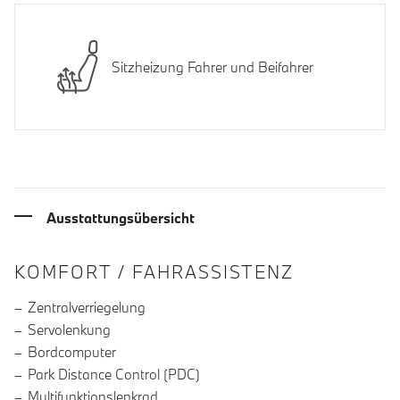
Sitzheizung Fahrer und Beifahrer
Ausstattungsübersicht
INFORMATIONEN ÜBER DIE AUSSTA
KOMFORT / FAHRASSISTENZ
Zentralverriegelung
Servolenkung
Bordcomputer
Park Distance Control (PDC)
Multifunktionslenkrad