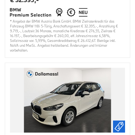
* Angebot der BMW Austria Bank GmbH. BMW Zielratenkredit für das
Fahrzeug BMW 118i 5-Türig, Anschaffungswert € 32.395,-, Anzahlung €
9.719,-, Laufzeit 36 Monate, monatliche Kreditrate € 276,55, Zielrate €
16.197,-, Bearbeitungsgebühr € 260,00, eff. Jahreszinssatz 6,58%,
Sollzinssatz var. 5,99%, Gesamtkreditbetrag € 26.412,67. Beträge inkl.
NoVA und MwSt.. Angebot freibleibend. Änderungen und Irrtümer
vorbehalten.