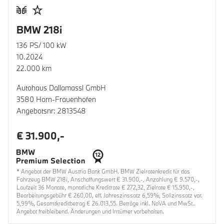
BMW 218i
136 PS/ 100 kW
10.2024
22.000 km
Autohaus Dallamassl GmbH
3580 Horn-Frauenhofen
Angebotsnr: 2813548
€ 31.900,-
* Angebot der BMW Austria Bank GmbH. BMW Zielratenkredit für das
Fahrzeug BMW 218i, Anschaffungswert € 31.900,-, Anzahlung € 9.570,-,
Laufzeit 36 Monate, monatliche Kreditrate € 272,32, Zielrate € 15.950,-,
Bearbeitungsgebühr € 260,00, eff. Jahreszinssatz 6,59%, Sollzinssatz var.
5,99%, Gesamtkreditbetrag € 26.013,55. Beträge inkl. NoVA und MwSt..
Angebot freibleibend. Änderungen und Irrtümer vorbehalten.