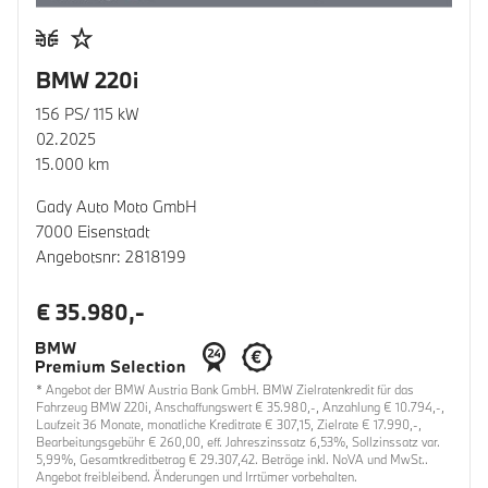
BMW 220i
156 PS/ 115 kW
02.2025
15.000 km
Gady Auto Moto GmbH
7000 Eisenstadt
Angebotsnr: 2818199
€ 35.980,-
* Angebot der BMW Austria Bank GmbH. BMW Zielratenkredit für das
Fahrzeug BMW 220i, Anschaffungswert € 35.980,-, Anzahlung € 10.794,-,
Laufzeit 36 Monate, monatliche Kreditrate € 307,15, Zielrate € 17.990,-,
Bearbeitungsgebühr € 260,00, eff. Jahreszinssatz 6,53%, Sollzinssatz var.
5,99%, Gesamtkreditbetrag € 29.307,42. Beträge inkl. NoVA und MwSt..
Angebot freibleibend. Änderungen und Irrtümer vorbehalten.