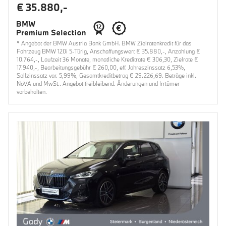
€ 35.880,-
* Angebot der BMW Austria Bank GmbH. BMW Zielratenkredit für das
Fahrzeug BMW 120i 5-Türig, Anschaffungswert € 35.880,-, Anzahlung €
10.764,-, Laufzeit 36 Monate, monatliche Kreditrate € 306,30, Zielrate €
17.940,-, Bearbeitungsgebühr € 260,00, eff. Jahreszinssatz 6,53%,
Sollzinssatz var. 5,99%, Gesamtkreditbetrag € 29.226,69. Beträge inkl.
NoVA und MwSt.. Angebot freibleibend. Änderungen und Irrtümer
vorbehalten.