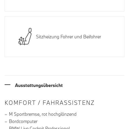
Sitzheizung Fahrer und Beifahrer
Ausstattungsübersicht
INFORMATIONEN ÜBER DIE AUSSTA
KOMFORT / FAHRASSISTENZ
M Sportbremse, rot hochglänzend
Bordcomputer
BMW Live Cockpit Professional