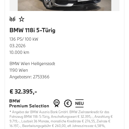
BMW 118i 5-Türig
136 PS/ 100 kW
03.2026
10.000 km
BMW Wien Heiligenstadt
1190 Wien
Angebotsnr: 2753366
€ 32.395,-
* Angebot der BMW Austria Bank GmbH. BMW Zielratenkredit für das
Fahrzeug BMW 118i 5-Türig, Anschaffungswert € 32.395,-, Anzahlung €
9.719,-, Laufzeit 36 Monate, monatliche Kreditrate € 276,55, Zielrate €
16.197,-, Bearbeitungsgebühr € 260,00, eff. Jahreszinssatz 6,58%,