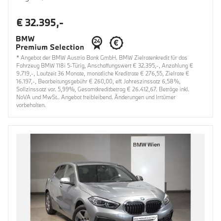
€ 32.395,-
* Angebot der BMW Austria Bank GmbH. BMW Zielratenkredit für das
Fahrzeug BMW 118i 5-Türig, Anschaffungswert € 32.395,-, Anzahlung €
9.719,-, Laufzeit 36 Monate, monatliche Kreditrate € 276,55, Zielrate €
16.197,-, Bearbeitungsgebühr € 260,00, eff. Jahreszinssatz 6,58%,
Sollzinssatz var. 5,99%, Gesamtkreditbetrag € 26.412,67. Beträge inkl.
NoVA und MwSt.. Angebot freibleibend. Änderungen und Irrtümer
vorbehalten.