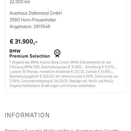
22.000 km
Autohaus Dallamassl GmbH
3580 Horn-Frauenhofen
Angebotsnr: 2813548
€ 31.900,-
* Angebot der BMW Austria Bank GmbH. BMW Zielratenkredit für das
Fahrzeug BMW 218i, Anschaffungswert € 31.900,-, Anzahlung € 9.570,-,
Laufzeit 36 Monate, monatliche Kreditrate € 272,32, Zielrate € 15.950,-,
Bearbeitungsgebühr € 260,00, eff. Jahreszinssatz 6,59%, Sollzinssatz var.
5,99%, Gesamtkreditbetrag € 26.013,55. Beträge inkl. NoVA und MwSt..
Angebot freibleibend. Änderungen und Irrtümer vorbehalten.
INFORMATION