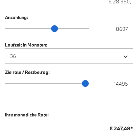
€ 28.990,-
Anzahlung:
Anzahlung Eingabe
Anzahlung Schieberegler
Laufzeit in Monaten:
Zielrate / Restbetrag:
Zielrate / Restbetra
Zielrate / Restbetrag Schieberegler
Ihre monatliche Rate:
€
247,48
*