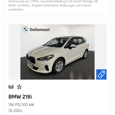
Sollzinssatz var. 5,99%, Gesamtkreditbetrag € 26.412,67. Beträge inkl.
NoVA und MwSt.. Angebot freibleibend. Änderungen und Irrtümer
vorbehalten.
BMW 218i
136 PS/ 100 kW
10.2024