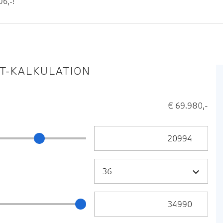
6,-!
IT-KALKULATION
€ 69.980,-
Anzahlung Eingabe
ng Schieberegler
Zielrate / Restbetrag Eingabe
 / Restbetrag Schieberegler