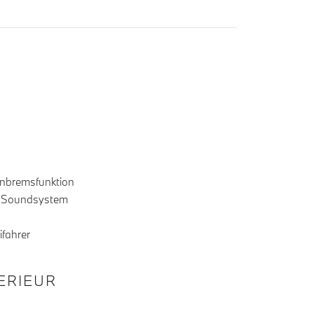
Anbremsfunktion
 Soundsystem
ifahrer
TERIEUR