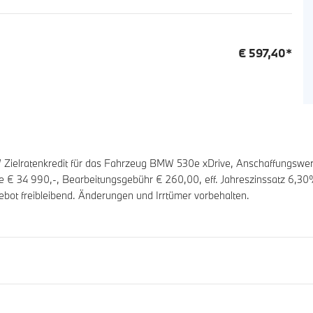
€
597,40
*
ielratenkredit für das Fahrzeug BMW 530e xDrive, Anschaffungswe
te €
34 990
,-, Bearbeitungsgebühr €
260,00
, eff. Jahreszinssatz
6,30
ebot freibleibend. Änderungen und Irrtümer vorbehalten.