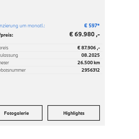
nzierung um monatl.:
€
597
*
€ 69.980 ,-
preis:
reis
€ 87.906 ,-
zulassung
08.2025
meter
26.500 km
ebotsnummer
2956312
Fotogalerie
Highlights