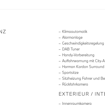
R DIE AUSSTATTUNG
NZ
Klimaautomatik
Alarmanlage
Geschwindigkeitsregelung
DAB Tuner
Handy-Vorbereitung
Auffahrwarnung mit City-
Harman Kardon Surround
Sportsitze
Sitzheizung Fahrer und Be
Rückfahrkamera
EXTERIEUR / IN
Innenraumkamera