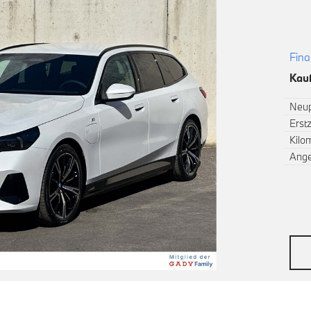
Fina
Kauf
Neup
Erst
Kilo
Ang