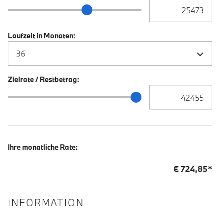
Anzahlung Eingabe
Anzahlung Schieberegler
Laufzeit in Monaten:
Zielrate / Restbetrag:
Zielrate / Restbetra
Zielrate / Restbetrag Schieberegler
Ihre monatliche Rate:
€
724,85
*
INFORMATION