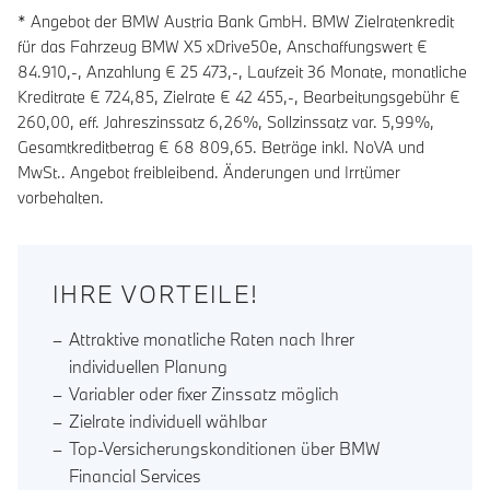
* Angebot der BMW Austria Bank GmbH. BMW Zielratenkredit
für das Fahrzeug BMW X5 xDrive50e, Anschaffungswert €
84.910,-, Anzahlung €
25 473
,-, Laufzeit
36
Monate, monatliche
Kreditrate €
724,85
, Zielrate €
42 455
,-, Bearbeitungsgebühr €
260,00
, eff. Jahreszinssatz
6,26
%, Sollzinssatz var.
5,99
%,
Gesamtkreditbetrag €
68 809,65
. Beträge inkl. NoVA und
MwSt.. Angebot freibleibend. Änderungen und Irrtümer
vorbehalten.
IHRE VORTEILE!
Attraktive monatliche Raten nach Ihrer
individuellen Planung
Variabler oder fixer Zinssatz möglich
Zielrate individuell wählbar
Top-Versicherungskonditionen über BMW
Financial Services