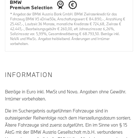
* Angebot der BMW Austria Bank GmbH. BMW Zielratenkredit für das
Fahrzeug BMW X5 xDrive50e, Anschaffungswert € 84.890,-, Anzahlung €
25.467,-, Laufzeit 36 Monate, monatliche Kreditrate € 724,68, Zielrate €
42.445,-, Bearbeitungsgebühr € 260,00, eff. Jahreszinssatz 6,26%,
Sollzinssatz var. 5,99%, Gesamtkreditbetrag € 68.793,50. Beträge inkl.
NoVA und MwSt.. Angebot freibleibend. Änderungen und Irrtümer
vorbehalten.
INFORMATION
Beträge in Euro inkl. MwSt und Nova. Angaben ohne Gewähr.
Irrtümer vorbehalten.
Die im Suchergebnis aufgeführten Fahrzeuge sind in
aufsteigender Reihenfolge nach dem Herstellungsdatum sortiert.
Ältere Fahrzeuge sind zuerst aufgeführt. Ein im Sinne von § 15
AktG mit der BMW Austria Gesellschaft m.b.H. verbundenes