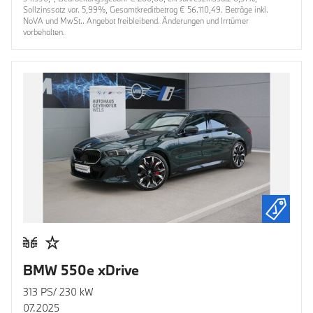
Sollzinssatz var. 5,99%, Gesamtkreditbetrag € 56.110,49. Beträge inkl.
NoVA und MwSt.. Angebot freibleibend. Änderungen und Irrtümer
vorbehalten.
BMW 550e xDrive
313 PS/ 230 kW
07.2025