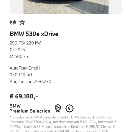
BMW 530e xDrive
299 PS/ 220 kW
07.2025
14.500 km
AutoFrey GmbH
9500 Villach
Angebotsnr: 2936230
€ 69.180,-
* Angebot der BMW Austria Bank GmbH. BMW Zielratenkredit für das
Fahrzeug BMW 530e xDrive, Anschaffungswert € 69.180,-, Anzahlung €
20.754,-, Laufzeit 36 Monate, monatliche Kreditrate € 590,57, Zielrate €
34.590,-, Bearbeitungsgebühr € 260,00, eff. Jahreszinssatz 6,31%,