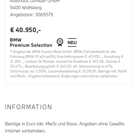
Autohaus Gönitzer GmbH
9400 Wolfsberg
Angebotsnr: 3069579
€ 40.950,-
* Angebot der BMW Austria Bank GmbH. BMW Zielratenkredit für das
Fahrzeug BMW X3 xDrive30d, Anschaffungswert € 40.950,-, Anzahlung €
12.285,-, Laufzeit 36 Monate, monatliche Kreditrate € 349,58, Zielrate €
20.475,-, Bearbeitungsgebühr € 260,00, eff. Jahreszinssatz 6,47%,
Sollzinssatz var. 5,99%, Gesamtkreditbetrag € 33.319,81. Beträge inkl. NoVA
und MwSt.. Angebot freibleibend. Änderungen und Irrtümer vorbehalten.
INFORMATION
Beträge in Euro inkl. MwSt und Nova. Angaben ohne Gewähr.
Irrtümer vorbehalten.