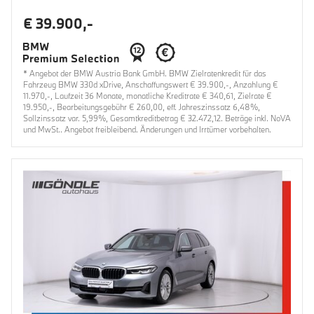
€ 39.900,-
* Angebot der BMW Austria Bank GmbH. BMW Zielratenkredit für das
Fahrzeug BMW 330d xDrive, Anschaffungswert € 39.900,-, Anzahlung €
11.970,-, Laufzeit 36 Monate, monatliche Kreditrate € 340,61, Zielrate €
19.950,-, Bearbeitungsgebühr € 260,00, eff. Jahreszinssatz 6,48%,
Sollzinssatz var. 5,99%, Gesamtkreditbetrag € 32.472,12. Beträge inkl. NoVA
und MwSt.. Angebot freibleibend. Änderungen und Irrtümer vorbehalten.