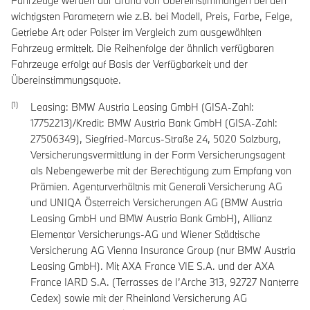
Fahrzeuge werden auf Grund von Übereinstimmungen bei den
wichtigsten Parametern wie z.B. bei Modell, Preis, Farbe, Felge,
Getriebe Art oder Polster im Vergleich zum ausgewählten
Fahrzeug ermittelt. Die Reihenfolge der ähnlich verfügbaren
Fahrzeuge erfolgt auf Basis der Verfügbarkeit und der
Übereinstimmungsquote.
Leasing: BMW Austria Leasing GmbH (GISA-Zahl:
17752213)/Kredit: BMW Austria Bank GmbH (GISA-Zahl:
27506349), Siegfried-Marcus-Straße 24, 5020 Salzburg,
Versicherungsvermittlung in der Form Versicherungsagent
als Nebengewerbe mit der Berechtigung zum Empfang von
Prämien. Agenturverhältnis mit Generali Versicherung AG
und UNIQA Österreich Versicherungen AG (BMW Austria
Leasing GmbH und BMW Austria Bank GmbH), Allianz
Elementar Versicherungs-AG und Wiener Städtische
Versicherung AG Vienna Insurance Group (nur BMW Austria
Leasing GmbH). Mit AXA France VIE S.A. und der AXA
France IARD S.A. (Terrasses de I’Arche 313, 92727 Nanterre
Cedex) sowie mit der Rheinland Versicherung AG