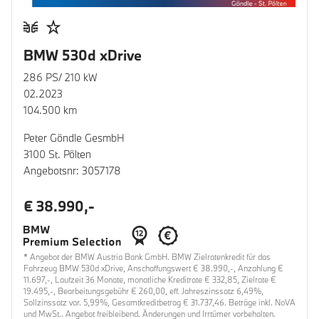
BMW 530d xDrive
286 PS/ 210 kW
02.2023
104.500 km
Peter Göndle GesmbH
3100 St. Pölten
Angebotsnr: 3057178
€ 38.990,-
* Angebot der BMW Austria Bank GmbH. BMW Zielratenkredit für das
Fahrzeug BMW 530d xDrive, Anschaffungswert € 38.990,-, Anzahlung €
11.697,-, Laufzeit 36 Monate, monatliche Kreditrate € 332,85, Zielrate €
19.495,-, Bearbeitungsgebühr € 260,00, eff. Jahreszinssatz 6,49%,
Sollzinssatz var. 5,99%, Gesamtkreditbetrag € 31.737,46. Beträge inkl. NoVA
und MwSt.. Angebot freibleibend. Änderungen und Irrtümer vorbehalten.