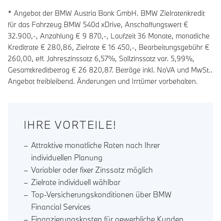
* Angebot der BMW Austria Bank GmbH. BMW Zielratenkredit
für das Fahrzeug BMW 540d xDrive, Anschaffungswert €
32.900,-, Anzahlung €
9 870
,-, Laufzeit
36
Monate, monatliche
Kreditrate €
280,86
, Zielrate €
16 450
,-, Bearbeitungsgebühr €
260,00
, eff. Jahreszinssatz
6,57
%, Sollzinssatz var.
5,99
%,
Gesamtkreditbetrag €
26 820,87
. Beträge inkl. NoVA und MwSt..
Angebot freibleibend. Änderungen und Irrtümer vorbehalten.
IHRE VORTEILE!
Attraktive monatliche Raten nach Ihrer
individuellen Planung
Variabler oder fixer Zinssatz möglich
Zielrate individuell wählbar
Top-Versicherungskonditionen über BMW
Financial Services
Finanzierungskosten für gewerbliche Kunden