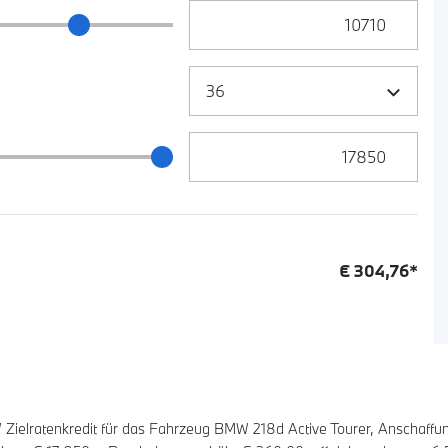
Anzahlung Eingabe
ng Schieberegler
Zielrate / Restbetrag Eingabe
 / Restbetrag Schieberegler
€
304,76
*
elratenkredit für das Fahrzeug BMW 218d Active Tourer, Anschaffu