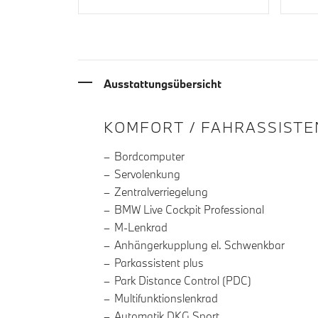
Ausstattungsübersicht
INFORMATIONEN ÜBE
KOMFORT / FAHRASSISTE
Bordcomputer
Servolenkung
Zentralverriegelung
BMW Live Cockpit Professional
M-Lenkrad
Anhängerkupplung el. Schwenkbar
Parkassistent plus
Park Distance Control (PDC)
Multifunktionslenkrad
Automatik DKG Sport