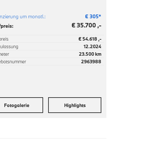
nzierung um monatl.:
€
305
*
€ 35.700 ,-
preis:
reis
€ 54.618 ,-
zulassung
12.2024
meter
23.500 km
ebotsnummer
2963988
Fotogalerie
Highlights