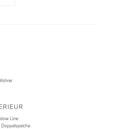
ifahrer
TERIEUR
adow Line
l Doppelspeiche