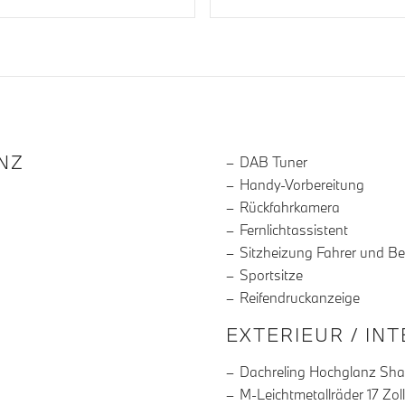
R DIE AUSSTATTUNG
NZ
DAB Tuner
Handy-Vorbereitung
Rückfahrkamera
Fernlichtassistent
Sitzheizung Fahrer und Be
Sportsitze
Reifendruckanzeige
EXTERIEUR / IN
Dachreling Hochglanz Sh
M-Leichtmetallräder 17 Zol