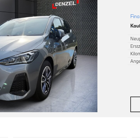
Fina
Kauf
Neup
Erst
Kilo
Ang