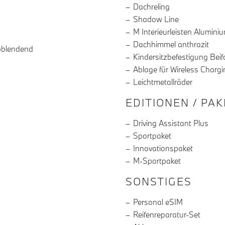
Dachreling
Shadow Line
M Interieurleisten Alumini
Dachhimmel anthrazit
bblendend
Kindersitzbefestigung Beif
Ablage für Wireless Chargi
Leichtmetallräder
EDITIONEN / PA
Driving Assistant Plus
Sportpaket
Innovationspaket
M-Sportpaket
SONSTIGES
Personal eSIM
Reifenreparatur-Set