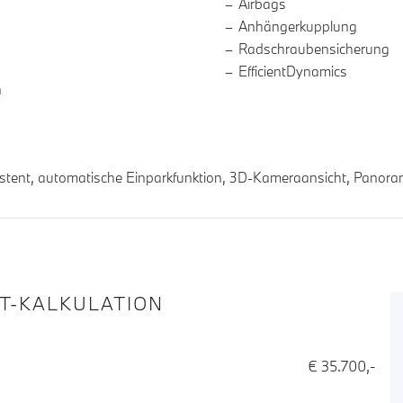
Airbags
Anhängerkupplung
Radschraubensicherung
EfficientDynamics
n
stent, automatische Einparkfunktion, 3D-Kameraansicht, Panor
IT-KALKULATION
€ 35.700,-