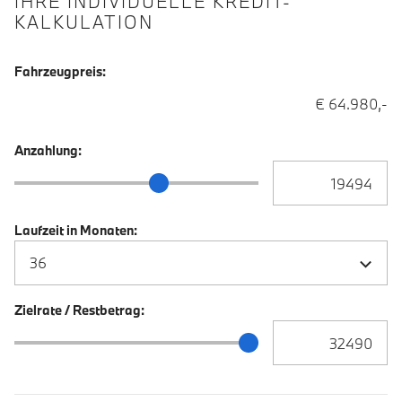
IHRE INDIVIDUELLE KREDIT-
KALKULATION
Fahrzeugpreis:
€ 64.980,-
Anzahlung:
Anzahlung Eingabe
Anzahlung Schieberegler
Laufzeit in Monaten:
Zielrate / Restbetrag:
Zielrate / Restbetra
Zielrate / Restbetrag Schieberegler