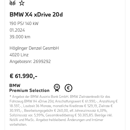
BMW X4 xDrive 20d
190 PS/ 140 kW
01.2024
39.000 km
Höglinger Denzel GesmbH
4020 Linz
Angebotsnr: 2699292
€ 61.990,-
* Angebot der BMW Austria Bank GmbH. BMW Zielratenkredit für das
Fahrzeug BMW X4 xDrive 20d, Anschaffungswert € 61.990,-, Anzahlung €
18.597,-, Laufzeit 36 Monate, monatliche Kreditrate € 529,19, Zielrate €
30.995,-, Bearbeitungsgebühr € 260,00, eff. Jahreszinssatz 6,33%,
Sollzinssatz var. 5,99%, Gesamtkreditbetrag € 50.305,85. Beträge inkl.
NoVA und MwSt.. Angebot freibleibend. Änderungen und Irrtümer
vorbehalten.