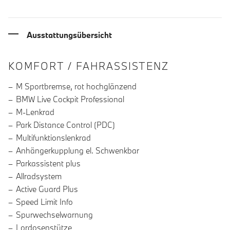
Ausstattungsübersicht
INFORMATIONEN ÜBER DIE AUSSTA
KOMFORT / FAHRASSISTENZ
M Sportbremse, rot hochglänzend
BMW Live Cockpit Professional
M-Lenkrad
Park Distance Control (PDC)
Multifunktionslenkrad
Anhängerkupplung el. Schwenkbar
Parkassistent plus
Allradsystem
Active Guard Plus
Speed Limit Info
Spurwechselwarnung
Lordosenstütze