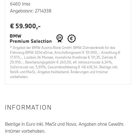
6460 Imst
Angebotsnr: 2714338
€ 59.900,-
* Angebot der BMW Austria Bank GmbH. BMW Zielratenkredit für das
Fahrzeug BMW 320d xDrive, Anschaffungswert € 59.900,-, Anzahlung €
17.970,-, Laufzeit 36 Monate, monatliche Kreditrate € 511,35, Zielrate €
29.950,-, Bearbeitungsgebühr € 260,00, eff. Jahreszinssatz 6,34%,
Sollzinssatz var. 5,99%, Gesamtkreditbetrag € 48.618,54. Beträge inkl.
NoVA und MwSt.. Angebot freibleibend. Änderungen und Irrtümer
vorbehalten.
INFORMATION
Beträge in Euro inkl. MwSt und Nova. Angaben ohne Gewähr.
Irrtümer vorbehalten.