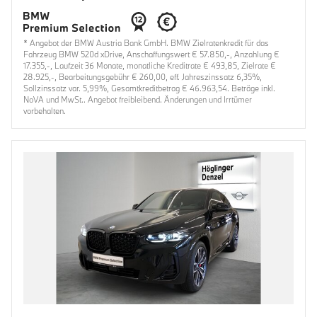
* Angebot der BMW Austria Bank GmbH. BMW Zielratenkredit für das
Fahrzeug BMW 520d xDrive, Anschaffungswert € 57.850,-, Anzahlung €
17.355,-, Laufzeit 36 Monate, monatliche Kreditrate € 493,85, Zielrate €
28.925,-, Bearbeitungsgebühr € 260,00, eff. Jahreszinssatz 6,35%,
Sollzinssatz var. 5,99%, Gesamtkreditbetrag € 46.963,54. Beträge inkl.
NoVA und MwSt.. Angebot freibleibend. Änderungen und Irrtümer
vorbehalten.