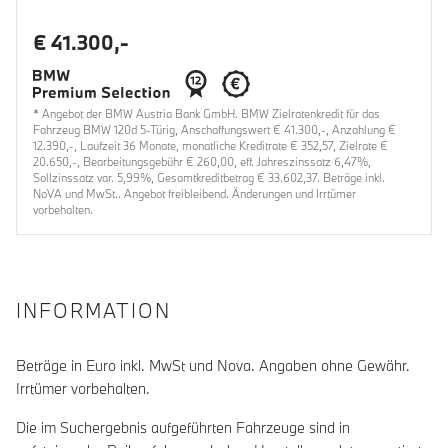
€ 41.300,-
* Angebot der BMW Austria Bank GmbH. BMW Zielratenkredit für das
Fahrzeug BMW 120d 5-Türig, Anschaffungswert € 41.300,-, Anzahlung €
12.390,-, Laufzeit 36 Monate, monatliche Kreditrate € 352,57, Zielrate €
20.650,-, Bearbeitungsgebühr € 260,00, eff. Jahreszinssatz 6,47%,
Sollzinssatz var. 5,99%, Gesamtkreditbetrag € 33.602,37. Beträge inkl.
NoVA und MwSt.. Angebot freibleibend. Änderungen und Irrtümer
vorbehalten.
INFORMATION
Beträge in Euro inkl. MwSt und Nova. Angaben ohne Gewähr.
Irrtümer vorbehalten.
Die im Suchergebnis aufgeführten Fahrzeuge sind in