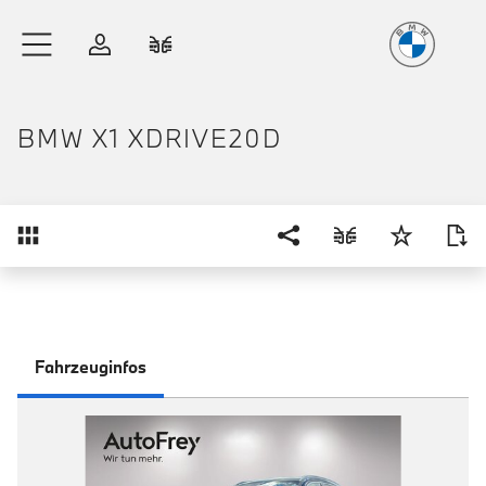
Freude
am Fahren
Zum Hauptinhalt springen
Anmelden
Fahrzeugvergleich
BMW X1 XDRIVE20D
Übersicht
Fahrzeuginfos