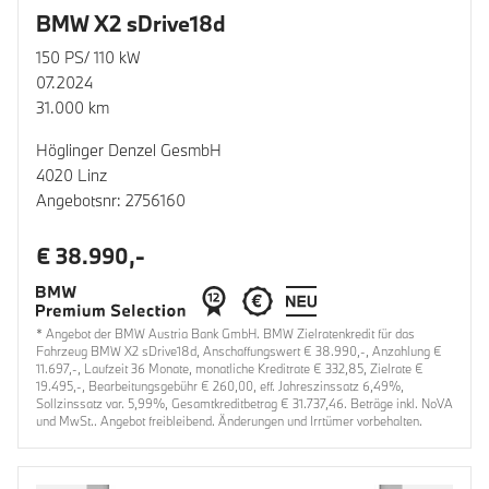
BMW X2 sDrive18d
150 PS/ 110 kW
07.2024
31.000 km
Höglinger Denzel GesmbH
4020 Linz
Angebotsnr: 2756160
€ 38.990,-
* Angebot der BMW Austria Bank GmbH. BMW Zielratenkredit für das
Fahrzeug BMW X2 sDrive18d, Anschaffungswert € 38.990,-, Anzahlung €
11.697,-, Laufzeit 36 Monate, monatliche Kreditrate € 332,85, Zielrate €
19.495,-, Bearbeitungsgebühr € 260,00, eff. Jahreszinssatz 6,49%,
Sollzinssatz var. 5,99%, Gesamtkreditbetrag € 31.737,46. Beträge inkl. NoVA
und MwSt.. Angebot freibleibend. Änderungen und Irrtümer vorbehalten.