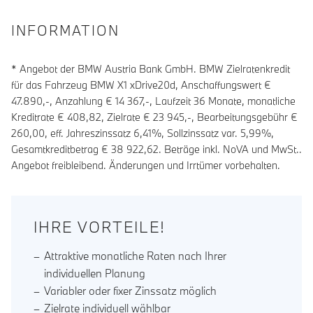
INFORMATION
* Angebot der BMW Austria Bank GmbH. BMW Zielratenkredit
für das Fahrzeug BMW X1 xDrive20d, Anschaffungswert €
47.890,-, Anzahlung €
14 367
,-, Laufzeit
36
Monate, monatliche
Kreditrate €
408,82
, Zielrate €
23 945
,-, Bearbeitungsgebühr €
260,00
, eff. Jahreszinssatz
6,41
%, Sollzinssatz var.
5,99
%,
Gesamtkreditbetrag €
38 922,62
. Beträge inkl. NoVA und MwSt..
Angebot freibleibend. Änderungen und Irrtümer vorbehalten.
IHRE VORTEILE!
Attraktive monatliche Raten nach Ihrer
individuellen Planung
Variabler oder fixer Zinssatz möglich
Zielrate individuell wählbar