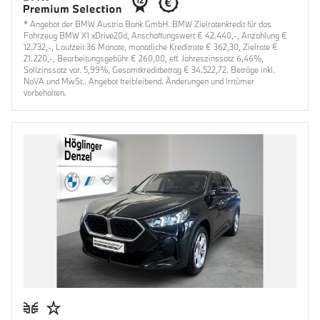
* Angebot der BMW Austria Bank GmbH. BMW Zielratenkredit für das
Fahrzeug BMW X1 xDrive20d, Anschaffungswert € 42.440,-, Anzahlung €
12.732,-, Laufzeit 36 Monate, monatliche Kreditrate € 362,30, Zielrate €
21.220,-, Bearbeitungsgebühr € 260,00, eff. Jahreszinssatz 6,46%,
Sollzinssatz var. 5,99%, Gesamtkreditbetrag € 34.522,72. Beträge inkl.
NoVA und MwSt.. Angebot freibleibend. Änderungen und Irrtümer
vorbehalten.