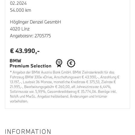
02.2024
54.000 km
Höglinger Denzel GesmbH
4020 Linz
Angebotsnr: 2705775
€ 43.990,-
* Angebot der BMW Austria Bank GmbH. BMW Zielratenkredit für das
Fahrzeug BMW 330e xDrive, Anschaffungswert € 43.990,-, Anzahlung €
13.197,-, Laufzeit 36 Monate, monatliche Kreditrate € 375,53, Zielrate €
21.995,-, Bearbeitungsgebühr € 260,00, eff. Jahreszinssatz 6,44%,
Sollzinssatz var. 5,99%, Gesamtkreditbetrag € 35.774,06. Beträge inkl.
NoVA und MwSt.. Angebot freibleibend. Änderungen und Irrtümer
vorbehalten.
INFORMATION