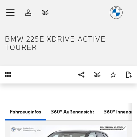
Freude
am Fahren
Zum Hauptinhalt springen
Anmelden
Fahrzeugvergleich
BMW 225E XDRIVE ACTIVE
TOURER
Übersicht
Fahrzeuginfos
360° Außenansicht
360° Innenans