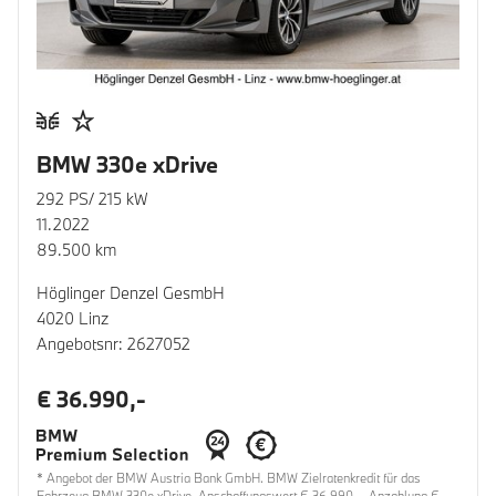
BMW 330e xDrive
292 PS/ 215 kW
11.2022
89.500 km
Höglinger Denzel GesmbH
4020 Linz
Angebotsnr: 2627052
€ 36.990,-
* Angebot der BMW Austria Bank GmbH. BMW Zielratenkredit für das
Fahrzeug BMW 330e xDrive, Anschaffungswert € 36.990,-, Anzahlung €