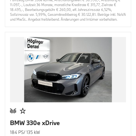
11.097,-, Laufzeit 36 Monate, monatliche Kreditrate € 315,77, Zielrate €
18.495,-, Bearbeitungsgebühr € 260,00, eff. Jahreszinssatz 6,52%,
Sollzinssatz var. 5,99%, Gesamtkreditbetrag € 30.122,81. Beträge inkl. NoVA
und MwSt.. Angebot freibleibend. Änderungen und Irrtümer vorbehalten.
BMW 330e xDrive
184 PS/ 135 kW