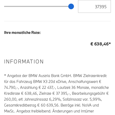
Zielrate / Restbetra
Zielrate / Restbetrag Schieberegler
Ihre monatliche Rate:
€
638,46
*
INFORMATION
* Angebot der BMW Austria Bank GmbH. BMW Zielratenkredit
für das Fahrzeug BMW X3 20d xDrive, Anschaffungswert €
74.790,-, Anzahlung €
22 437
,-, Laufzeit
36
Monate, monatliche
Kreditrate €
638,46
, Zielrate €
37 395
,-, Bearbeitungsgebühr €
260,00
, eff. Jahreszinssatz
6,29
%, Sollzinssatz var.
5,99
%,
Gesamtkreditbetrag €
60 639,56
. Beträge inkl. NoVA und
MwSt.. Angebot freibleibend. Änderungen und Irrtümer