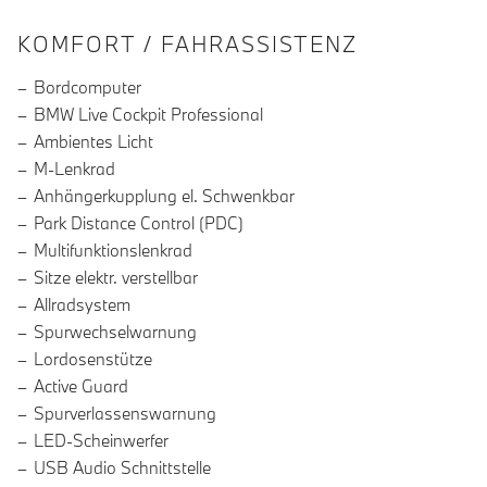
INFORMATIONEN ÜBER DIE AUSSTA
KOMFORT / FAHRASSISTENZ
Bordcomputer
BMW Live Cockpit Professional
Ambientes Licht
M-Lenkrad
Anhängerkupplung el. Schwenkbar
Park Distance Control (PDC)
Multifunktionslenkrad
Sitze elektr. verstellbar
Allradsystem
Spurwechselwarnung
Lordosenstütze
Active Guard
Spurverlassenswarnung
LED-Scheinwerfer
USB Audio Schnittstelle