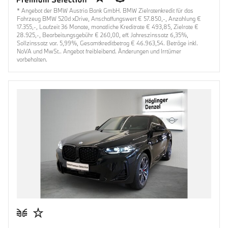
* Angebot der BMW Austria Bank GmbH. BMW Zielratenkredit für das
Fahrzeug BMW 520d xDrive, Anschaffungswert € 57.850,-, Anzahlung €
17.355,-, Laufzeit 36 Monate, monatliche Kreditrate € 493,85, Zielrate €
28.925,-, Bearbeitungsgebühr € 260,00, eff. Jahreszinssatz 6,35%,
Sollzinssatz var. 5,99%, Gesamtkreditbetrag € 46.963,54. Beträge inkl.
NoVA und MwSt.. Angebot freibleibend. Änderungen und Irrtümer
vorbehalten.