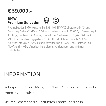
€ 59.000,-
* Angebot der BMW Austria Bank GmbH. BMW Zielratenkredit für das
Fahrzeug BMW X4 xDrive 20d, Anschaffungswert € 59.000,-, Anzahlung €
17.700,-, Laufzeit 36 Monate, monatliche Kreditrate € 503,67, Zielrate €
29.500,-, Bearbeitungsgebühr € 260,00, eff. Jahreszinssatz 6,35%,
Sollzinssatz var. 5,99%, Gesamtkreditbetrag € 47.891,96. Beträge inkl.
NoVA und MwSt.. Angebot freibleibend. Änderungen und Irrtümer
vorbehalten.
INFORMATION
Beträge in Euro inkl. MwSt und Nova. Angaben ohne Gewähr.
Irrtümer vorbehalten.
Die im Suchergebnis aufgeführten Fahrzeuge sind in