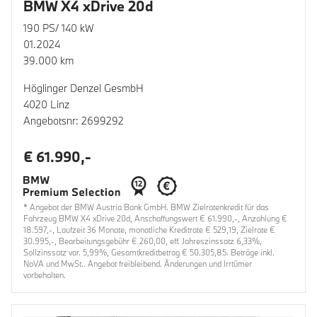
BMW X4 xDrive 20d
190 PS/ 140 kW
01.2024
39.000 km
Höglinger Denzel GesmbH
4020 Linz
Angebotsnr: 2699292
€ 61.990,-
* Angebot der BMW Austria Bank GmbH. BMW Zielratenkredit für das
Fahrzeug BMW X4 xDrive 20d, Anschaffungswert € 61.990,-, Anzahlung €
18.597,-, Laufzeit 36 Monate, monatliche Kreditrate € 529,19, Zielrate €
30.995,-, Bearbeitungsgebühr € 260,00, eff. Jahreszinssatz 6,33%,
Sollzinssatz var. 5,99%, Gesamtkreditbetrag € 50.305,85. Beträge inkl.
NoVA und MwSt.. Angebot freibleibend. Änderungen und Irrtümer
vorbehalten.