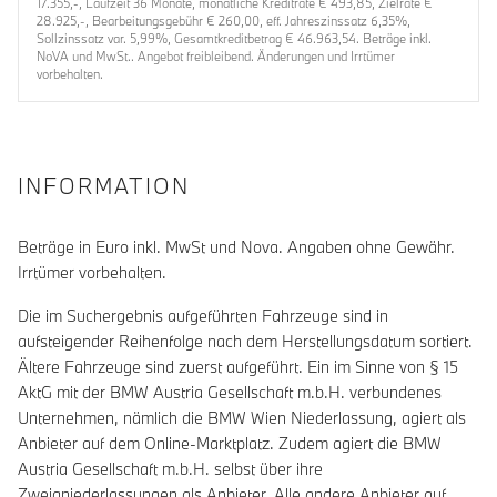
17.355,-, Laufzeit 36 Monate, monatliche Kreditrate € 493,85, Zielrate €
28.925,-, Bearbeitungsgebühr € 260,00, eff. Jahreszinssatz 6,35%,
Sollzinssatz var. 5,99%, Gesamtkreditbetrag € 46.963,54. Beträge inkl.
NoVA und MwSt.. Angebot freibleibend. Änderungen und Irrtümer
vorbehalten.
INFORMATION
Beträge in Euro inkl. MwSt und Nova. Angaben ohne Gewähr.
Irrtümer vorbehalten.
Die im Suchergebnis aufgeführten Fahrzeuge sind in
aufsteigender Reihenfolge nach dem Herstellungsdatum sortiert.
Ältere Fahrzeuge sind zuerst aufgeführt. Ein im Sinne von § 15
AktG mit der BMW Austria Gesellschaft m.b.H. verbundenes
Unternehmen, nämlich die BMW Wien Niederlassung, agiert als
Anbieter auf dem Online-Marktplatz. Zudem agiert die BMW
Austria Gesellschaft m.b.H. selbst über ihre
Zweigniederlassungen als Anbieter. Alle andere Anbieter auf