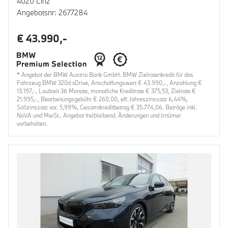
4020 Linz
Angebotsnr: 2677284
€ 43.990,-
* Angebot der BMW Austria Bank GmbH. BMW Zielratenkredit für das
Fahrzeug BMW 320d xDrive, Anschaffungswert € 43.990,-, Anzahlung €
13.197,-, Laufzeit 36 Monate, monatliche Kreditrate € 375,53, Zielrate €
21.995,-, Bearbeitungsgebühr € 260,00, eff. Jahreszinssatz 6,44%,
Sollzinssatz var. 5,99%, Gesamtkreditbetrag € 35.774,06. Beträge inkl.
NoVA und MwSt.. Angebot freibleibend. Änderungen und Irrtümer
vorbehalten.