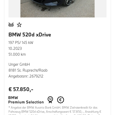
BMW 520d xDrive
197 PS/ 145 kW
10.2023
51.000 km
Unger GmbH
8181 St. Ruprecht/Raab
Angebotsnr: 2679212
€ 57.850,-
* Angebot der BMW Austria Bank GmbH. BMW Zielratenkredit für das
Fahrzeug BMW 520d xDrive, Anschaffungswert € 57.850,-, Anzahlung €