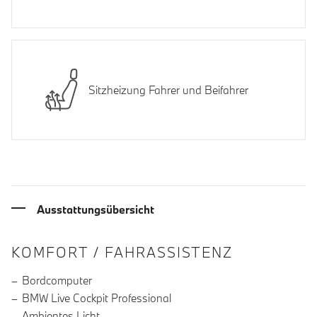
Sitzheizung Fahrer und Beifahrer
Ausstattungsübersicht
INFORMATIONEN ÜBER DIE AUSSTA
KOMFORT / FAHRASSISTENZ
Bordcomputer
BMW Live Cockpit Professional
Ambientes Licht