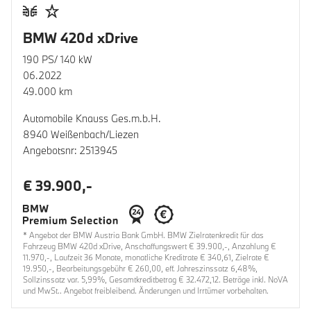
BMW 420d xDrive
190 PS/ 140 kW
06.2022
49.000 km
Automobile Knauss Ges.m.b.H.
8940 Weißenbach/Liezen
Angebotsnr: 2513945
€ 39.900,-
* Angebot der BMW Austria Bank GmbH. BMW Zielratenkredit für das
Fahrzeug BMW 420d xDrive, Anschaffungswert € 39.900,-, Anzahlung €
11.970,-, Laufzeit 36 Monate, monatliche Kreditrate € 340,61, Zielrate €
19.950,-, Bearbeitungsgebühr € 260,00, eff. Jahreszinssatz 6,48%,
Sollzinssatz var. 5,99%, Gesamtkreditbetrag € 32.472,12. Beträge inkl. NoVA
und MwSt.. Angebot freibleibend. Änderungen und Irrtümer vorbehalten.