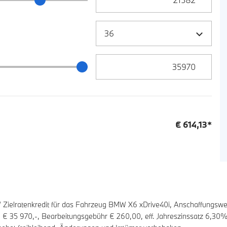
Zielrate / Restbetrag Eingabe
 / Restbetrag Schieberegler
€
614,13
*
elratenkredit für das Fahrzeug BMW X6 xDrive40i, Anschaffungswer
te €
35 970
,-, Bearbeitungsgebühr €
260,00
, eff. Jahreszinssatz
6,30
%,