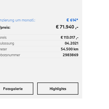
nzierung um monatl.:
€
614
*
€ 71.940 ,-
preis:
reis
€ 113.017 ,-
zulassung
04.2021
meter
54.500 km
ebotsnummer
2983869
Fotogalerie
Highlights