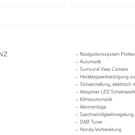
R DIE AUSSTATTUNG
NZ
Navigationssystem Profes
Automatik
Surround View Camera
Heckklappenbetätigung a
Sitzverstellung, elektrisch
Adaptiver LED Scheinwerf
Klimaautomatik
Alarmanlage
Geschwindigkeitsregelung
DAB Tuner
Handy-Vorbereitung