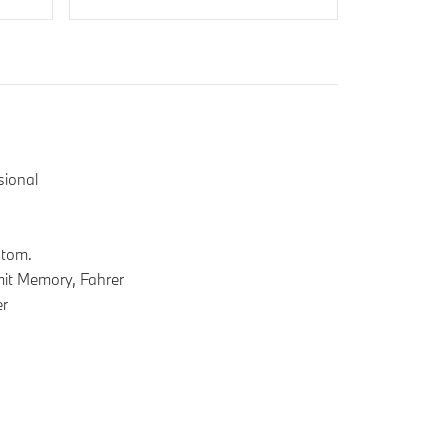
sional
utom.
 mit Memory, Fahrer
er