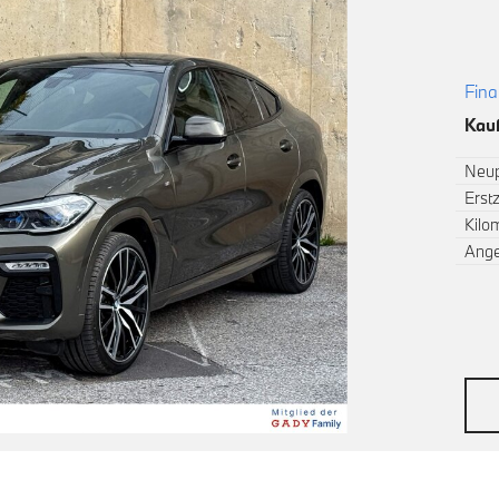
Fina
Kauf
Neup
Erst
Kilo
Ang