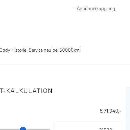
Anhängerkupplung
ady Historie! Service neu bei 50000km!
IT-KALKULATION
€ 71.940,-
Anzahlung Eingabe
ng Schieberegler