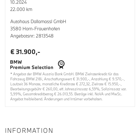
10.2024
22.000 km
Autohaus Dallamassl GmbH
3580 Horn-Frauenhofen
Angebotsnr: 2813548
€ 31.900,-
* Angebot der BMW Austria Bank GmbH. BMW Zielratenkredit für das
Fahrzeug BMW 218i, Anschaffungswert € 31.900,-, Anzahlung € 9.570,-,
Laufzeit 36 Monate, monatliche Kreditrate € 272,32, Zielrate € 15.950,-,
Bearbeitungsgebühr € 260,00, eff. Jahreszinssatz 6,59%, Sollzinssatz var.
5,99%, Gesamtkreditbetrag € 26.013,55. Beträge inkl. NoVA und MwSt..
Angebot freibleibend. Änderungen und Irrtümer vorbehalten.
INFORMATION