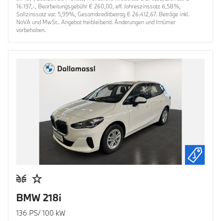
16.197,-, Bearbeitungsgebühr € 260,00, eff. Jahreszinssatz 6,58%,
Sollzinssatz var. 5,99%, Gesamtkreditbetrag € 26.412,67. Beträge inkl.
NoVA und MwSt.. Angebot freibleibend. Änderungen und Irrtümer
vorbehalten.
BMW 218i
136 PS/ 100 kW