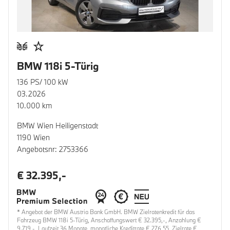
BMW 118i 5-Türig
136 PS/ 100 kW
03.2026
10.000 km
BMW Wien Heiligenstadt
1190 Wien
Angebotsnr: 2753366
€ 32.395,-
* Angebot der BMW Austria Bank GmbH. BMW Zielratenkredit für das
Fahrzeug BMW 118i 5-Türig, Anschaffungswert € 32.395,-, Anzahlung €
9.719,-, Laufzeit 36 Monate, monatliche Kreditrate € 276,55, Zielrate €