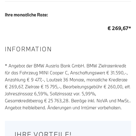
Ihre monatliche Rate:
€
269,67
*
INFORMATION
* Angebot der BMW Austria Bank GmbH. BMW Zielratenkredit
für das Fahrzeug MINI Cooper C, Anschaffungswert € 31.590,-,
Anzahlung €
9 477
,-, Laufzeit
36
Monate, monatliche Kreditrate
€
269,67
, Zielrate €
15 795
,-, Bearbeitungsgebühr €
260,00
, eff.
Jahreszinssatz
6,59
%, Sollzinssatz var.
5,99
%,
Gesamtkreditbetrag €
25 763,28
. Beträge inkl. NoVA und MwSt..
Angebot freibleibend. Änderungen und Irrtümer vorbehalten.
IHRE VORTEILE!