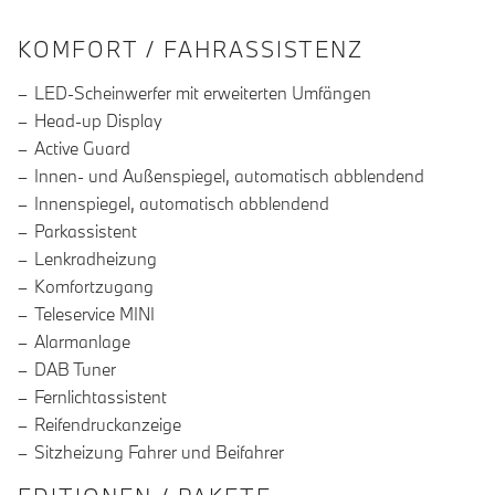
INFORMATIONEN ÜBER DIE AUSSTA
KOMFORT / FAHRASSISTENZ
LED-Scheinwerfer mit erweiterten Umfängen
Head-up Display
Active Guard
Innen- und Außenspiegel, automatisch abblendend
Innenspiegel, automatisch abblendend
Parkassistent
Lenkradheizung
Komfortzugang
Teleservice MINI
Alarmanlage
DAB Tuner
Fernlichtassistent
Reifendruckanzeige
Sitzheizung Fahrer und Beifahrer