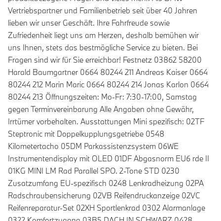
Vertriebspartner und Familienbetrieb seit über 40 Jahren
lieben wir unser Geschäft. Ihre Fahrfreude sowie
Zufriedenheit liegt uns am Herzen, deshalb bemühen wir
uns Ihnen, stets das bestmögliche Service zu bieten. Bei
Fragen sind wir für Sie erreichbar! Festnetz 03862 58200
Harald Baumgartner 0664 80244 211 Andreas Kaiser 0664
80244 212 Marin Maric 0664 80244 214 Jonas Karlon 0664
80244 213 Öffnungszeiten: Mo-Fr: 7:30-17:00, Samstag
gegen Terminvereinbarung Alle Angaben ohne Gewähr,
Irrtümer vorbehalten. Ausstattungen Mini spezifisch: 02TF
Steptronic mit Doppelkupplungsgetriebe 0548
Kilometertacho 05DM Parkassistenzsystem 06WE
Instrumentendisplay mit OLED 01DF Abgasnorm EU6 rde II
01KG MINI LM Rad Parallel SPO. 2-Tone STD 0230
Zusatzumfang EU-spezifisch 0248 Lenkradheizung 02PA
Radschraubensicherung 02VB Reifendruckanzeige 02VC
Reifenreparatur-Set 02XH Sportlenkrad 0302 Alarmanlage
0322 Komfortzugang 03B5 DACH IN SCHWARZ 0428