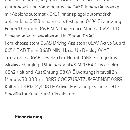
Warndreieck und Verbandstasche 0430 Innen-/Aussensp.
mit Abblendautomatik 0431 Innenspiegel automatisch
abblendend 0478 Kindersitzbefestigung 0494 Sitzheizung
Fahrer/Beifahrer 04VF MINI Experience Modes 05A4 LED-
Scheinwerfer m. erweiterten Umfängen 05AC
Fernlichtassistent 05AS Driving Assistant 05AV Active Guard
0654 DAB-Tuner 06AD MINI Head-Up Display 06AE
Teleservices 06AF Gesetzlicher Notruf 06NX Storage tray
wireless charging 06PA Personal eSIM 07EA Classic Trim
0842 Kaltland-Ausführung 08KA Ölwartungsintervall 24
Monate/30.000 km 08R3 COC ZUSATZUMFAENGE 08R9
Kältemittel R1234yf 08TF Aktiver Fussgängerschutz 09T3
Spezifische Zusatzumf. Classic Trim
Finanzierung