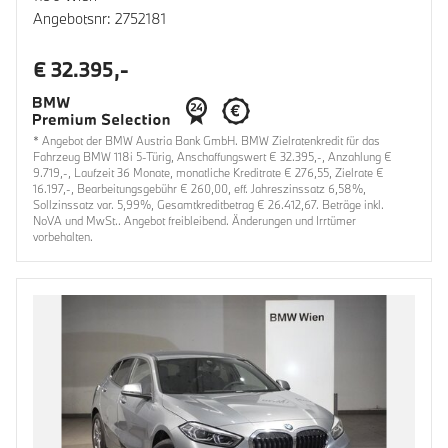
Angebotsnr: 2752181
€ 32.395,-
* Angebot der BMW Austria Bank GmbH. BMW Zielratenkredit für das
Fahrzeug BMW 118i 5-Türig, Anschaffungswert € 32.395,-, Anzahlung €
9.719,-, Laufzeit 36 Monate, monatliche Kreditrate € 276,55, Zielrate €
16.197,-, Bearbeitungsgebühr € 260,00, eff. Jahreszinssatz 6,58%,
Sollzinssatz var. 5,99%, Gesamtkreditbetrag € 26.412,67. Beträge inkl.
NoVA und MwSt.. Angebot freibleibend. Änderungen und Irrtümer
vorbehalten.