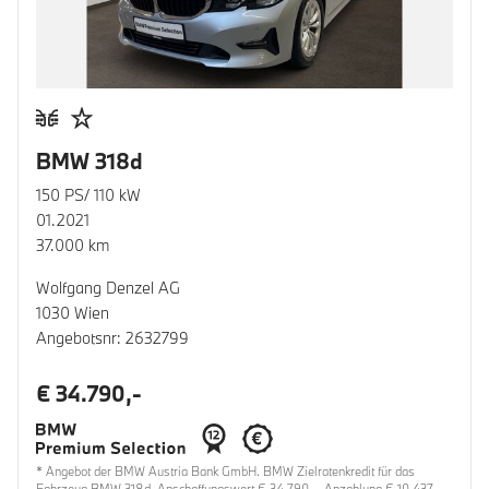
BMW 318d
150 PS/ 110 kW
01.2021
37.000 km
Wolfgang Denzel AG
1030 Wien
Angebotsnr: 2632799
€ 34.790,-
* Angebot der BMW Austria Bank GmbH. BMW Zielratenkredit für das
Fahrzeug BMW 318d, Anschaffungswert € 34.790,-, Anzahlung € 10.437,-,