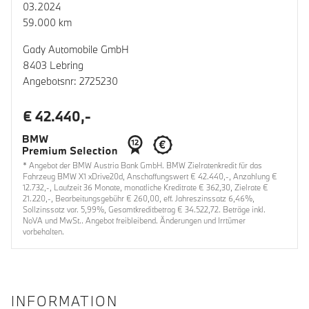
03.2024
59.000 km
Gady Automobile GmbH
8403 Lebring
Angebotsnr: 2725230
€ 42.440,-
* Angebot der BMW Austria Bank GmbH. BMW Zielratenkredit für das
Fahrzeug BMW X1 xDrive20d, Anschaffungswert € 42.440,-, Anzahlung €
12.732,-, Laufzeit 36 Monate, monatliche Kreditrate € 362,30, Zielrate €
21.220,-, Bearbeitungsgebühr € 260,00, eff. Jahreszinssatz 6,46%,
Sollzinssatz var. 5,99%, Gesamtkreditbetrag € 34.522,72. Beträge inkl.
NoVA und MwSt.. Angebot freibleibend. Änderungen und Irrtümer
vorbehalten.
INFORMATION