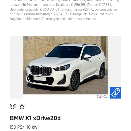
Laufzeit 36 Monate, monatliche Kreditrate € 296,99, Zielrate € 17.395,-,
Bearbeitungsgebühr € 260,00, eff. Jahreszinssatz 6,54%, Sollzinssatz var.
5,99%, Gesamtkreditbetrag € 28.346,71. Beträge inkl. NoVA und MwSt..
Angebot freibleibend. Änderungen und Irrtümer vorbehalten.
BMW X1 xDrive20d
150 PS/ 110 kW