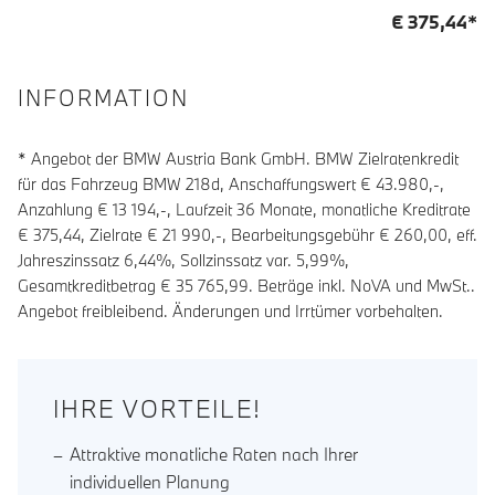
€
375,44
*
INFORMATION
* Angebot der BMW Austria Bank GmbH. BMW Zielratenkredit
für das Fahrzeug BMW 218d, Anschaffungswert € 43.980,-,
Anzahlung €
13 194
,-, Laufzeit
36
Monate, monatliche Kreditrate
€
375,44
, Zielrate €
21 990
,-, Bearbeitungsgebühr €
260,00
, eff.
Jahreszinssatz
6,44
%, Sollzinssatz var.
5,99
%,
Gesamtkreditbetrag €
35 765,99
. Beträge inkl. NoVA und MwSt..
Angebot freibleibend. Änderungen und Irrtümer vorbehalten.
IHRE VORTEILE!
Attraktive monatliche Raten nach Ihrer
individuellen Planung