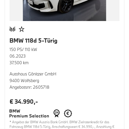
BMW 118d 5-Türig
150 PS/ 110 kW
06.2023
37.500 km
Autohaus Gönitzer GmbH
9400 Wolfsberg
Angebotsnr: 2605718
€ 34.990,-
* Angebot der BMW Austria Bank GmbH. BMW Zielratenkredit für das
Fahrzeug BMW 118d 5-Türig, Anschaffungswert € 34.990,-, Anzahlung €