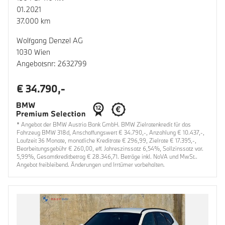
01.2021
37.000 km
Wolfgang Denzel AG
1030 Wien
Angebotsnr: 2632799
€ 34.790,-
* Angebot der BMW Austria Bank GmbH. BMW Zielratenkredit für das
Fahrzeug BMW 318d, Anschaffungswert € 34.790,-, Anzahlung € 10.437,-,
Laufzeit 36 Monate, monatliche Kreditrate € 296,99, Zielrate € 17.395,-,
Bearbeitungsgebühr € 260,00, eff. Jahreszinssatz 6,54%, Sollzinssatz var.
5,99%, Gesamtkreditbetrag € 28.346,71. Beträge inkl. NoVA und MwSt..
Angebot freibleibend. Änderungen und Irrtümer vorbehalten.