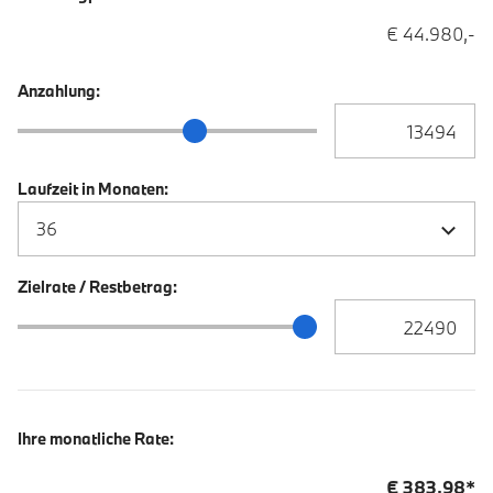
€ 44.980,-
Anzahlung:
Anzahlung Eingabe
Anzahlung Schieberegler
Laufzeit in Monaten:
Zielrate / Restbetrag:
Zielrate / Restbetra
Zielrate / Restbetrag Schieberegler
Ihre monatliche Rate:
€
383,98
*