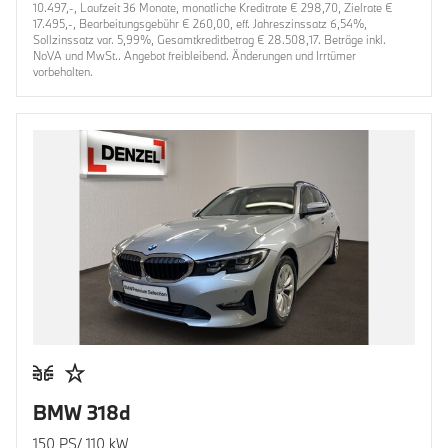
10.497,-, Laufzeit 36 Monate, monatliche Kreditrate € 298,70, Zielrate €
17.495,-, Bearbeitungsgebühr € 260,00, eff. Jahreszinssatz 6,54%,
Sollzinssatz var. 5,99%, Gesamtkreditbetrag € 28.508,17. Beträge inkl.
NoVA und MwSt.. Angebot freibleibend. Änderungen und Irrtümer
vorbehalten.
BMW 318d
150 PS/ 110 kW