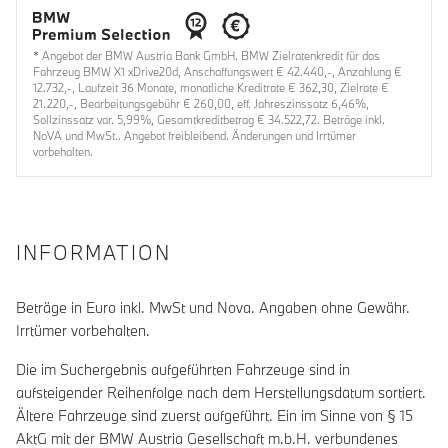
* Angebot der BMW Austria Bank GmbH. BMW Zielratenkredit für das
Fahrzeug BMW X1 xDrive20d, Anschaffungswert € 42.440,-, Anzahlung €
12.732,-, Laufzeit 36 Monate, monatliche Kreditrate € 362,30, Zielrate €
21.220,-, Bearbeitungsgebühr € 260,00, eff. Jahreszinssatz 6,46%,
Sollzinssatz var. 5,99%, Gesamtkreditbetrag € 34.522,72. Beträge inkl.
NoVA und MwSt.. Angebot freibleibend. Änderungen und Irrtümer
vorbehalten.
INFORMATION
Beträge in Euro inkl. MwSt und Nova. Angaben ohne Gewähr.
Irrtümer vorbehalten.
Die im Suchergebnis aufgeführten Fahrzeuge sind in
aufsteigender Reihenfolge nach dem Herstellungsdatum sortiert.
Ältere Fahrzeuge sind zuerst aufgeführt. Ein im Sinne von § 15
AktG mit der BMW Austria Gesellschaft m.b.H. verbundenes