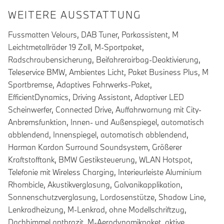
WEITERE AUSSTATTUNG
Fussmatten Velours, DAB Tuner, Parkassistent, M
Leichtmetallräder 19 Zoll, M-Sportpaket,
Radschraubensicherung, Beifahrerairbag-Deaktivierung,
Teleservice BMW, Ambientes Licht, Paket Business Plus, M
Sportbremse, Adaptives Fahrwerks-Paket,
EfficientDynamics, Driving Assistant, Adaptiver LED
Scheinwerfer, Connected Drive, Auffahrwarnung mit City-
Anbremsfunktion, Innen- und Außenspiegel, automatisch
abblendend, Innenspiegel, automatisch abblendend,
Harman Kardon Surround Soundsystem, Größerer
Kraftstofftank, BMW Gestiksteuerung, WLAN Hotspot,
Telefonie mit Wireless Charging, Interieurleiste Aluminium
Rhombicle, Akustikverglasung, Galvanikapplikation,
Sonnenschutzverglasung, Lordosenstütze, Shadow Line,
Lenkradheizung, M-Lenkrad, ohne Modellschriftzug,
Dachhimmel anthrazit, M-Aerodynamikpaket, aktive