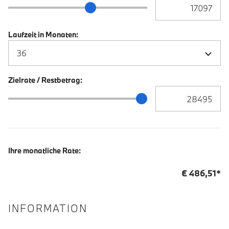
Anzahlung Eingabe
Anzahlung Schieberegler
Laufzeit in Monaten:
Zielrate / Restbetrag:
Zielrate / Restbetra
Zielrate / Restbetrag Schieberegler
Ihre monatliche Rate:
€
486,51
*
INFORMATION