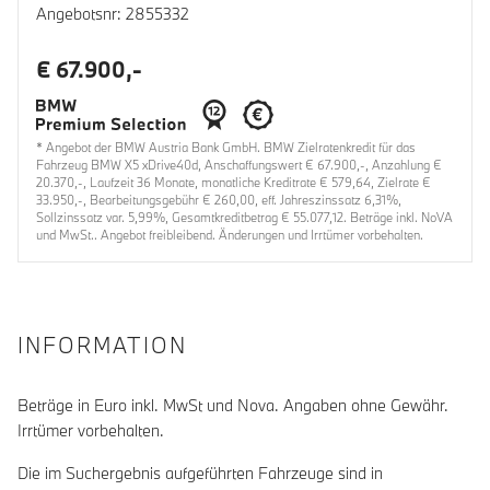
Angebotsnr: 2855332
€ 67.900,-
* Angebot der BMW Austria Bank GmbH. BMW Zielratenkredit für das
Fahrzeug BMW X5 xDrive40d, Anschaffungswert € 67.900,-, Anzahlung €
20.370,-, Laufzeit 36 Monate, monatliche Kreditrate € 579,64, Zielrate €
33.950,-, Bearbeitungsgebühr € 260,00, eff. Jahreszinssatz 6,31%,
Sollzinssatz var. 5,99%, Gesamtkreditbetrag € 55.077,12. Beträge inkl. NoVA
und MwSt.. Angebot freibleibend. Änderungen und Irrtümer vorbehalten.
INFORMATION
Beträge in Euro inkl. MwSt und Nova. Angaben ohne Gewähr.
Irrtümer vorbehalten.
Die im Suchergebnis aufgeführten Fahrzeuge sind in