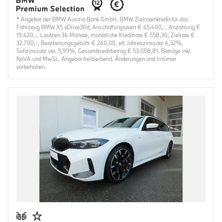
* Angebot der BMW Austria Bank GmbH. BMW Zielratenkredit für das
Fahrzeug BMW X5 xDrive30d, Anschaffungswert € 65.400,-, Anzahlung €
19.620,-, Laufzeit 36 Monate, monatliche Kreditrate € 558,30, Zielrate €
32.700,-, Bearbeitungsgebühr € 260,00, eff. Jahreszinssatz 6,32%,
Sollzinssatz var. 5,99%, Gesamtkreditbetrag € 53.058,81. Beträge inkl.
NoVA und MwSt.. Angebot freibleibend. Änderungen und Irrtümer
vorbehalten.