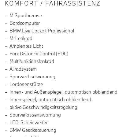
INFORMATIONEN ÜBER DIE AUSSTA
KOMFORT / FAHRASSISTENZ
M Sportbremse
Bordcomputer
BMW Live Cockpit Professional
M-Lenkrad
Ambientes Licht
Park Distance Control (PDC)
Multifunktionslenkrad
Allradsystem
Spurwechselwarnung
Lordosenstütze
Innen- und Außenspiegel, automatisch abblendend
Innenspiegel, automatisch abblendend
aktive Geschwindigkeitsregelung
Spurverlassenswarnung
LED-Scheinwerfer
BMW Gestiksteuerung