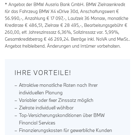
* Angebot der BMW Austria Bank GmbH. BMW Zielratenkredit
für das Fahrzeug BMW X4 xDrive 30d, Anschaffungswert €
56.990,-, Anzahlung €
17 097
,-, Laufzeit
36
Monate, monatliche
Kreditrate €
486,51
, Zielrate €
28 495
,-, Bearbeitungsgebühr €
260,00
, eff. Jahreszinssatz
6,36
%, Sollzinssatz var.
5,99
%,
Gesamtkreditbetrag €
46 269,24
. Beträge inkl. NoVA und MwSt..
Angebot freibleibend. Änderungen und Irrtümer vorbehalten.
IHRE VORTEILE!
Attraktive monatliche Raten nach Ihrer
individuellen Planung
Variabler oder fixer Zinssatz möglich
Zielrate individuell wählbar
Top-Versicherungskonditionen über BMW
Financial Services
Finanzierungskosten für gewerbliche Kunden