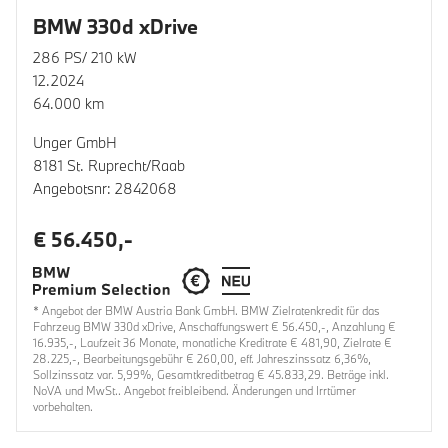
BMW 330d xDrive
286 PS/ 210 kW
12.2024
64.000 km
Unger GmbH
8181 St. Ruprecht/Raab
Angebotsnr: 2842068
€ 56.450,-
* Angebot der BMW Austria Bank GmbH. BMW Zielratenkredit für das
Fahrzeug BMW 330d xDrive, Anschaffungswert € 56.450,-, Anzahlung €
16.935,-, Laufzeit 36 Monate, monatliche Kreditrate € 481,90, Zielrate €
28.225,-, Bearbeitungsgebühr € 260,00, eff. Jahreszinssatz 6,36%,
Sollzinssatz var. 5,99%, Gesamtkreditbetrag € 45.833,29. Beträge inkl.
NoVA und MwSt.. Angebot freibleibend. Änderungen und Irrtümer
vorbehalten.