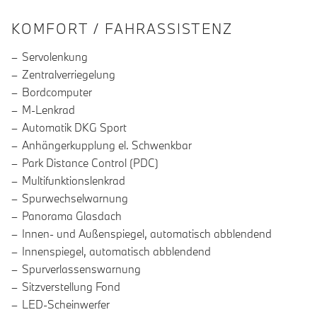
INFORMATIONEN ÜBER DIE AUSSTA
KOMFORT / FAHRASSISTENZ
Servolenkung
Zentralverriegelung
Bordcomputer
M-Lenkrad
Automatik DKG Sport
Anhängerkupplung el. Schwenkbar
Park Distance Control (PDC)
Multifunktionslenkrad
Spurwechselwarnung
Panorama Glasdach
Innen- und Außenspiegel, automatisch abblendend
Innenspiegel, automatisch abblendend
Spurverlassenswarnung
Sitzverstellung Fond
LED-Scheinwerfer