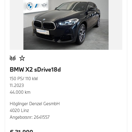
BMW X2 sDrive18d
150 PS/ 110 kW
11.2023
44.000 km
Höglinger Denzel GesmbH
4020 Linz
Angebotsnr: 2641557