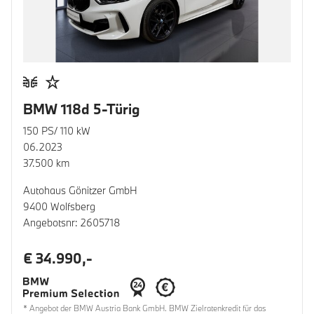
BMW 118d 5-Türig
150 PS/ 110 kW
06.2023
37.500 km
Autohaus Gönitzer GmbH
9400 Wolfsberg
Angebotsnr: 2605718
€ 34.990,-
* Angebot der BMW Austria Bank GmbH. BMW Zielratenkredit für das