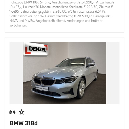
Fahrzeug BMW 118d 5-Türig, Anschaffungswert € 34.990,-, Anzahlung €
10.497,-, Laufzeit 36 Monate, monatliche Kreditrate € 298,70, Zielrate €
17.495,-, Bearbeitungsgebühr € 260,00, eff. Jahreszinssatz 6,54%,
Sollzinssatz var. 5,99%, Gesamtkreditbetrag € 28.508,17. Beträge inkl.
NoVA und MwSt.. Angebot freibleibend. Änderungen und Irrtümer
vorbehalten.
BMW 318d