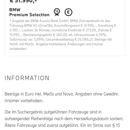
€ 31.990,-
* Angebot der BMW Austria Bank GmbH. BMW Zielratenkredit für das
Fahrzeug BMW X2 sDrive18d, Anschaffungswert € 31.990,-, Anzahlung €
9.597,-, Laufzeit 36 Monate, monatliche Kreditrate € 273,09, Zielrate €
15.995,-, Bearbeitungsgebühr € 260,00, eff. Jahreszinssatz 6,59%,
Sollzinssatz var. 5,99%, Gesamtkreditbetrag € 26.086,21. Beträge inkl.
NoVA und MwSt.. Angebot freibleibend. Änderungen und Irrtümer
vorbehalten.
INFORMATION
Beträge in Euro inkl. MwSt und Nova. Angaben ohne Gewähr.
Irrtümer vorbehalten.
Die im Suchergebnis aufgeführten Fahrzeuge sind in
aufsteigender Reihenfolge nach dem Herstellungsdatum sortiert.
Ältere Fahrzeuge sind zuerst aufgeführt. Ein im Sinne von § 15