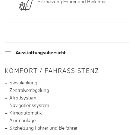
Sitzheizung Fahrer und Beifahrer
Ausstattungsübersicht
INFORMATIONEN ÜBER DIE AUSSTA
KOMFORT / FAHRASSISTENZ
Servolenkung
Zentralverriegelung
Allradsystem
Navigationssystem
Klimaautomatik
Alarmanlage
Sitzheizung Fahrer und Beifahrer