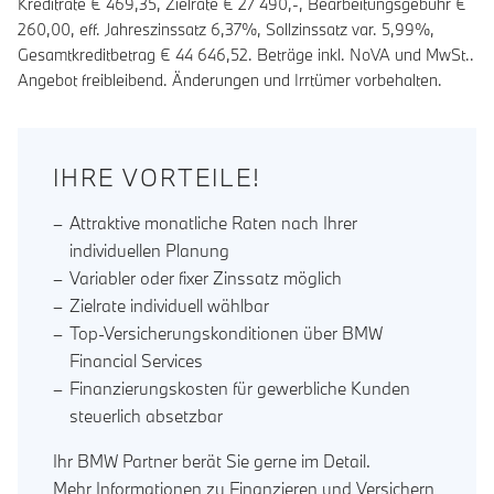
Kreditrate €
469,35
, Zielrate €
27 490
,-, Bearbeitungsgebühr €
260,00
, eff. Jahreszinssatz
6,37
%, Sollzinssatz var.
5,99
%,
Gesamtkreditbetrag €
44 646,52
. Beträge inkl. NoVA und MwSt..
Angebot freibleibend. Änderungen und Irrtümer vorbehalten.
IHRE VORTEILE!
Attraktive monatliche Raten nach Ihrer
individuellen Planung
Variabler oder fixer Zinssatz möglich
Zielrate individuell wählbar
Top-Versicherungskonditionen über BMW
Financial Services
Finanzierungskosten für gewerbliche Kunden
steuerlich absetzbar
Ihr BMW Partner berät Sie gerne im Detail.
Mehr Informationen zu Finanzieren und Versichern