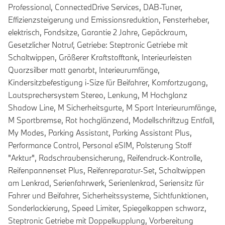
Professional, ConnectedDrive Services, DAB-Tuner,
Effizienzsteigerung und Emissionsreduktion, Fensterheber,
elektrisch, Fondsitze, Garantie 2 Jahre, Gepäckraum,
Gesetzlicher Notruf, Getriebe: Steptronic Getriebe mit
Schaltwippen, Größerer Kraftstofftank, Interieurleisten
Quarzsilber matt genarbt, Interieurumfänge,
Kindersitzbefestigung i-Size für Beifahrer, Komfortzugang,
Lautsprechersystem Stereo, Lenkung, M Hochglanz
Shadow Line, M Sicherheitsgurte, M Sport Interieurumfänge,
M Sportbremse, Rot hochglänzend, Modellschriftzug Entfall,
My Modes, Parking Assistant, Parking Assistant Plus,
Performance Control, Personal eSIM, Polsterung Stoff
"Arktur", Radschraubensicherung, Reifendruck-Kontrolle,
Reifenpannenset Plus, Reifenreparatur-Set, Schaltwippen
am Lenkrad, Serienfahrwerk, Serienlenkrad, Seriensitz für
Fahrer und Beifahrer, Sicherheitssysteme, Sichtfunktionen,
Sonderlackierung, Speed Limiter, Spiegelkappen schwarz,
Steptronic Getriebe mit Doppelkupplung, Vorbereitung