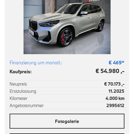
Finanzierung um monatl.:
€
469
*
€ 54.980 ,-
Kaufpreis:
Neupreis
€ 70.173 ,-
Erstzulassung
11.2025
Kilometer
4.000 km
Angebotsnummer
2995612
Fotogalerie