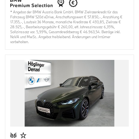
* Angebot der BMW Austria Bank GmbH. BMW Zielratenkredit für das
Fahrzeug BMW 520d xDrive, Anschaffungswert € 57.850,-, Anzahlung €
17.355,-, Laufzeit 36 Monate, monatliche Kreditrate € 493,85, Zielrate €
28.925,-, Bearbeitungsgebühr € 260,00, eff. Jahreszinssatz 6,35%,
Sollzinssatz var. 5,99%, Gesamtkreditbetrag € 46.963,54. Beträge inkl.
NoVA und MwSt.. Angebot freibleibend. Änderungen und Irrtümer
vorbehalten.