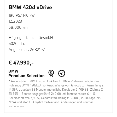
BMW 420d xDrive
190 PS/ 140 kW
12.2023
58.000 km
Höglinger Denzel GesmbH
4020 Linz
Angebotsnr: 2682197
€ 47.990,-
* Angebot der BMW Austria Bank GmbH. BMW Zielratenkredit für das
Fahrzeug BMW 420d xDrive, Anschaffungswert € 47.990,-, Anzahlung €
14.397,-, Laufzeit 36 Monate, monatliche Kreditrate € 409,68, Zielrate €
23.995,-, Bearbeitungsgebühr € 260,00, eff. Jahreszinssatz 6,41%,
Sollzinssatz var. 5,99%, Gesamtkreditbetrag € 39.003,35. Beträge inkl.
NoVA und MwSt.. Angebot freibleibend. Änderungen und Irrtümer
vorbehalten.