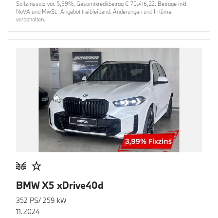
Sollzinssatz var. 5,99%, Gesamtkreditbetrag € 70.416,22. Beträge inkl.
NoVA und MwSt.. Angebot freibleibend. Änderungen und Irrtümer
vorbehalten.
BMW X5 xDrive40d
352 PS/ 259 kW
11.2024