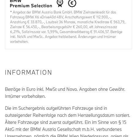
* Angebot der BMW Austria Bank GmbH. BMW Zielratenkredit für das
Fahrzeug BMW X6 xDrive40d 48V, Anschaffungswert € 112.900,-,
Anzahlung € 33.870,-, Laufzeit 36 Monate, monatliche Kreditrate € 963,79,
Zielrate € 56.450,-, Bearbeitungsgebühr € 260,00, eff. Jahreszinssatz
6,21%, Sollzinssatz var. 5,99%, Gesamtkreditbetrag € 91.406,57. Beträge
inkl. NoVA und MwSt.. Angebot freibleibend. Änderungen und Irrtümer
vorbehalten.
INFORMATION
Beträge in Euro inkl. MwSt und Nova. Angaben ohne Gewähr.
Irrtümer vorbehalten.
Die im Suchergebnis aufgeführten Fahrzeuge sind in
aufsteigender Reihenfolge nach dem Herstellungsdatum sortiert.
Ältere Fahrzeuge sind zuerst aufgeführt. Ein im Sinne von § 15
AktG mit der BMW Austria Gesellschaft m.b.H. verbundenes
Unternehmen, nämlich die BMW Wien Niederlassung, agiert als