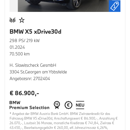
BMW X5 xDrive30d
298 PS/ 219 kW
01.2024
70.500 km
H. Slawitscheck GesmbH
3304 St.Georgen am Ybbsfelde
Angebotsnr: 2702404
€ 86.900,-
* Angebot der BMW Austria Bank GmbH. BMW Zielratenkredit für das
Fahrzeug BMW X5 xDrive30d, Anschaffungswert € 86.900,-, Anzahlung €
26.070,-, Laufzeit 36 Monate, monatliche Kreditrate € 741,84, Zielrate €
43.450,-, Bearbeitungsgebühr € 260,00, eff. Jahreszinssatz 6,26%,