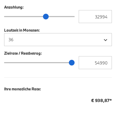
Anzahlung:
Anzahlung Eingabe
Anzahlung Schieberegler
Laufzeit in Monaten:
Zielrate / Restbetrag:
Zielrate / Restbetra
Zielrate / Restbetrag Schieberegler
Ihre monatliche Rate:
€
938,87
*