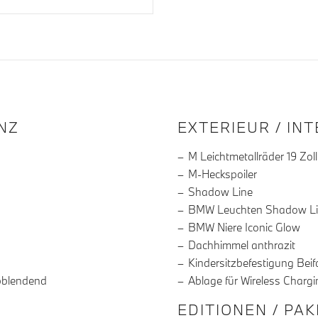
R DIE AUSSTATTUNG
NZ
EXTERIEUR / IN
M Leichtmetallräder 19 Zoll
M-Heckspoiler
Shadow Line
BMW Leuchten Shadow L
BMW Niere Iconic Glow
Dachhimmel anthrazit
Kindersitzbefestigung Beif
bblendend
Ablage für Wireless Chargi
EDITIONEN / PA