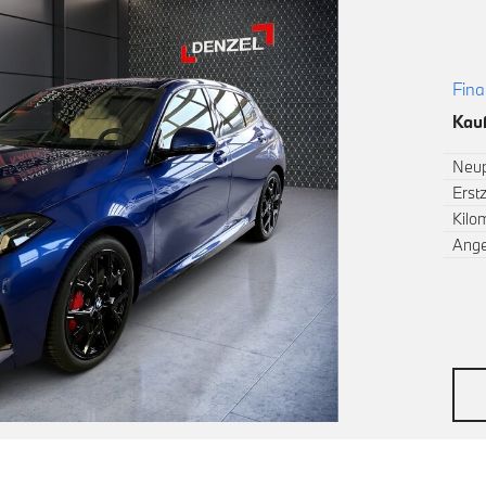
Fina
Kauf
Neup
Erst
Kilo
Ang