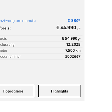
nzierung um monatl.:
€
384
*
€ 44.990 ,-
preis:
reis
€ 54.990 ,-
zulassung
12.2025
meter
7.500 km
ebotsnummer
3002667
Fotogalerie
Highlights