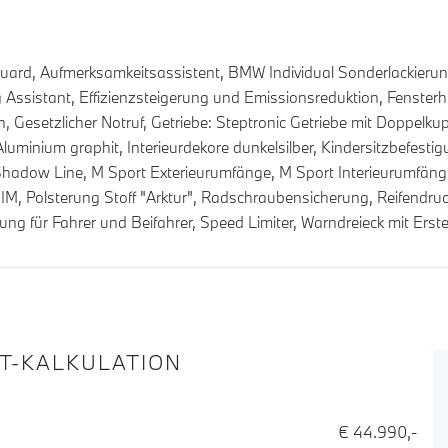
e Guard, Aufmerksamkeitsassistent, BMW Individual Sonderlackier
Assistant, Effizienzsteigerung und Emissionsreduktion, Fensterheb
 Gesetzlicher Notruf, Getriebe: Steptronic Getriebe mit Doppelkup
Aluminium graphit, Interieurdekore dunkelsilber, Kindersitzbefestig
dow Line, M Sport Exterieurumfänge, M Sport Interieurumfänge, 
IM, Polsterung Stoff "Arktur", Radschraubensicherung, Reifendruc
ung für Fahrer und Beifahrer, Speed Limiter, Warndreieck mit Erste
IT-KALKULATION
€ 44.990,-