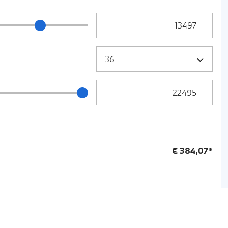
Anzahlung Eingabe
ng Schieberegler
Zielrate / Restbetrag Eingabe
 / Restbetrag Schieberegler
€
384,07
*