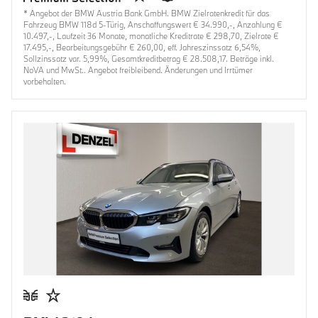
* Angebot der BMW Austria Bank GmbH. BMW Zielratenkredit für das
Fahrzeug BMW 118d 5-Türig, Anschaffungswert € 34.990,-, Anzahlung €
10.497,-, Laufzeit 36 Monate, monatliche Kreditrate € 298,70, Zielrate €
17.495,-, Bearbeitungsgebühr € 260,00, eff. Jahreszinssatz 6,54%,
Sollzinssatz var. 5,99%, Gesamtkreditbetrag € 28.508,17. Beträge inkl.
NoVA und MwSt.. Angebot freibleibend. Änderungen und Irrtümer
vorbehalten.