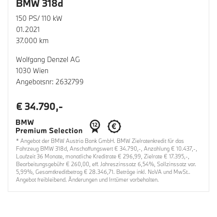
BMW 318d
150 PS/ 110 kW
01.2021
37.000 km
Wolfgang Denzel AG
1030 Wien
Angebotsnr: 2632799
€ 34.790,-
* Angebot der BMW Austria Bank GmbH. BMW Zielratenkredit für das
Fahrzeug BMW 318d, Anschaffungswert € 34.790,-, Anzahlung € 10.437,-,
Laufzeit 36 Monate, monatliche Kreditrate € 296,99, Zielrate € 17.395,-,
Bearbeitungsgebühr € 260,00, eff. Jahreszinssatz 6,54%, Sollzinssatz var.
5,99%, Gesamtkreditbetrag € 28.346,71. Beträge inkl. NoVA und MwSt..
Angebot freibleibend. Änderungen und Irrtümer vorbehalten.