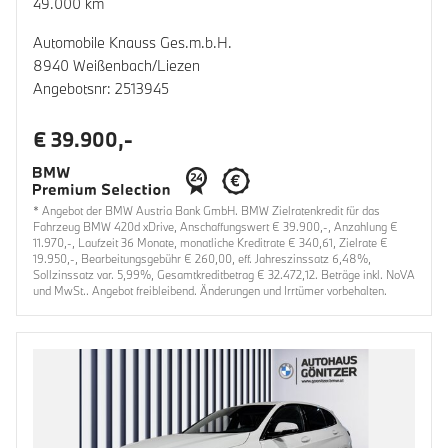
49.000 km
Automobile Knauss Ges.m.b.H.
8940 Weißenbach/Liezen
Angebotsnr: 2513945
€ 39.900,-
* Angebot der BMW Austria Bank GmbH. BMW Zielratenkredit für das
Fahrzeug BMW 420d xDrive, Anschaffungswert € 39.900,-, Anzahlung €
11.970,-, Laufzeit 36 Monate, monatliche Kreditrate € 340,61, Zielrate €
19.950,-, Bearbeitungsgebühr € 260,00, eff. Jahreszinssatz 6,48%,
Sollzinssatz var. 5,99%, Gesamtkreditbetrag € 32.472,12. Beträge inkl. NoVA
und MwSt.. Angebot freibleibend. Änderungen und Irrtümer vorbehalten.