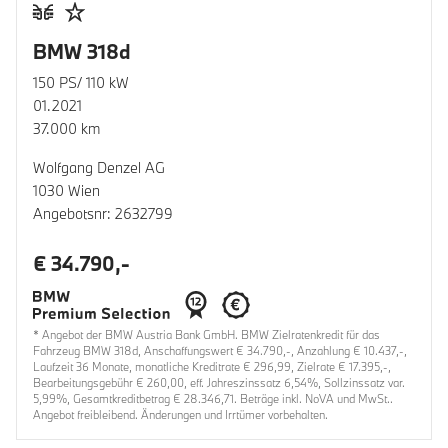
BMW 318d
150 PS/ 110 kW
01.2021
37.000 km
Wolfgang Denzel AG
1030 Wien
Angebotsnr: 2632799
€ 34.790,-
* Angebot der BMW Austria Bank GmbH. BMW Zielratenkredit für das
Fahrzeug BMW 318d, Anschaffungswert € 34.790,-, Anzahlung € 10.437,-,
Laufzeit 36 Monate, monatliche Kreditrate € 296,99, Zielrate € 17.395,-,
Bearbeitungsgebühr € 260,00, eff. Jahreszinssatz 6,54%, Sollzinssatz var.
5,99%, Gesamtkreditbetrag € 28.346,71. Beträge inkl. NoVA und MwSt..
Angebot freibleibend. Änderungen und Irrtümer vorbehalten.