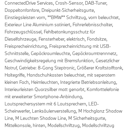
ConnectedDrive Services, Crash-Sensor, DAB-Tuner,
Doppeltonfanfare, Dreipunkt-Sicherheitsgurte,
Einstiegsleisten vorn, ""BMW"" Schriftzug, vorn beleuchtet,
Exterieur Line Aluminium satiniert, Fahrerlebnisschalter,
Fahrzeugschlüssel, Fehlbetankungsschutz für
Dieselfahrzeuge, Fensterheber, elektrisch, Fondsitze,
Freisprecheinrichtung, Freisprecheinrichtung mit USB-
Schnittstelle, Gepäckraumleuchte, Gepäckraumtrennnetz,
Geschwindigkeitsregelung mit Bremsfunktion, Gesetzlicher
Notruf, Getriebe: 8-Gang Steptronic, Größerer Kraftstofftank,
Haltegriffe, Handschuhkasten beleuchtet, mit seperatem
kleinen Fach, Heimleuchten, Integrierte Betriebsanleitung,
Interieurleisten Quarzsilber matt genarbt, Komforttelefonie
mit erweiterter Smartphone-Anbindung,
Lautsprechersystem mit 6 Lautsprechern, LED-
Scheinwerfer, Lenksäulenverstellung, M Hochglanz Shadow
Line, M Leuchten Shadow Line, M Sicherheitsgurte,
Mittelkonsole, hinten, Modellschriftzug, Modellschriftzug