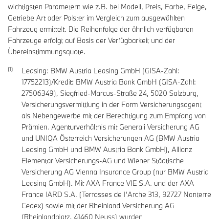
wichtigsten Parametern wie z.B. bei Modell, Preis, Farbe, Felge,
Getriebe Art oder Polster im Vergleich zum ausgewählten
Fahrzeug ermittelt. Die Reihenfolge der ähnlich verfügbaren
Fahrzeuge erfolgt auf Basis der Verfügbarkeit und der
Übereinstimmungsquote.
Leasing: BMW Austria Leasing GmbH (GISA-Zahl:
17752213)/Kredit: BMW Austria Bank GmbH (GISA-Zahl:
27506349), Siegfried-Marcus-Straße 24, 5020 Salzburg,
Versicherungsvermittlung in der Form Versicherungsagent
als Nebengewerbe mit der Berechtigung zum Empfang von
Prämien. Agenturverhältnis mit Generali Versicherung AG
und UNIQA Österreich Versicherungen AG (BMW Austria
Leasing GmbH und BMW Austria Bank GmbH), Allianz
Elementar Versicherungs-AG und Wiener Städtische
Versicherung AG Vienna Insurance Group (nur BMW Austria
Leasing GmbH). Mit AXA France VIE S.A. und der AXA
France IARD S.A. (Terrasses de I’Arche 313, 92727 Nanterre
Cedex) sowie mit der Rheinland Versicherung AG
(Rheinlandplatz, 41460 Neuss) wurden