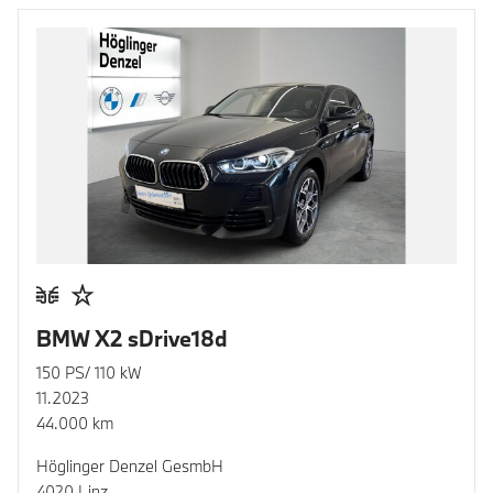
BMW X2 sDrive18d
150 PS/ 110 kW
11.2023
44.000 km
Höglinger Denzel GesmbH
4020 Linz