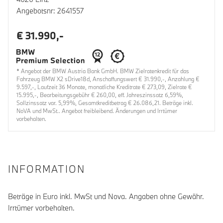
Angebotsnr: 2641557
€ 31.990,-
* Angebot der BMW Austria Bank GmbH. BMW Zielratenkredit für das
Fahrzeug BMW X2 sDrive18d, Anschaffungswert € 31.990,-, Anzahlung €
9.597,-, Laufzeit 36 Monate, monatliche Kreditrate € 273,09, Zielrate €
15.995,-, Bearbeitungsgebühr € 260,00, eff. Jahreszinssatz 6,59%,
Sollzinssatz var. 5,99%, Gesamtkreditbetrag € 26.086,21. Beträge inkl.
NoVA und MwSt.. Angebot freibleibend. Änderungen und Irrtümer
vorbehalten.
INFORMATION
Beträge in Euro inkl. MwSt und Nova. Angaben ohne Gewähr.
Irrtümer vorbehalten.