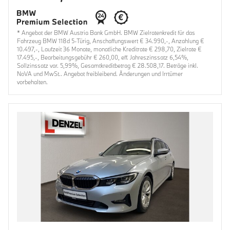
* Angebot der BMW Austria Bank GmbH. BMW Zielratenkredit für das
Fahrzeug BMW 118d 5-Türig, Anschaffungswert € 34.990,-, Anzahlung €
10.497,-, Laufzeit 36 Monate, monatliche Kreditrate € 298,70, Zielrate €
17.495,-, Bearbeitungsgebühr € 260,00, eff. Jahreszinssatz 6,54%,
Sollzinssatz var. 5,99%, Gesamtkreditbetrag € 28.508,17. Beträge inkl.
NoVA und MwSt.. Angebot freibleibend. Änderungen und Irrtümer
vorbehalten.