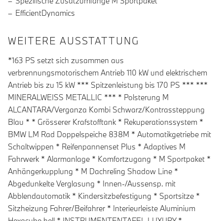
Spezifische Zusatzumfänge M Sportpaket
EfficientDynamics
WEITERE AUSSTATTUNG
*163 PS setzt sich zusammen aus
verbrennungsmotorischem Antrieb 110 kW und elektrischem
Antrieb bis zu 15 kW *** Spitzenleistung bis 170 PS *** ***
MINERALWEISS METALLIC *** * Polsterung M
ALCANTARA/Verganza Kombi Schwarz/Kontrassteppung
Blau * * Grösserer Krafstofftank * Rekuperationssystem *
BMW LM Rad Doppelspeiche 838M * Automatikgetriebe mit
Schaltwippen * Reifenpannenset Plus * Adaptives M
Fahrwerk * Alarmanlage * Komfortzugang * M Sportpaket *
Anhängerkupplung * M Dachreling Shadow Line *
Abgedunkelte Verglasung * Innen-/Aussensp. mit
Abblendautomatik * Kindersitzbefestigung * Sportsitze *
Sitzheizung Fahrer/Beifahrer * Interieurleiste Aluminium
Hexacube hell * INSTRUMENTENTAFEL LUXURY *