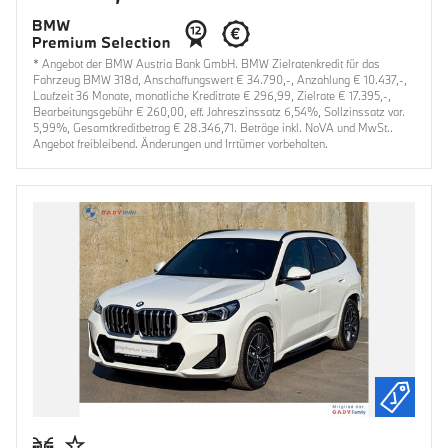
* Angebot der BMW Austria Bank GmbH. BMW Zielratenkredit für das
Fahrzeug BMW 318d, Anschaffungswert € 34.790,-, Anzahlung € 10.437,-,
Laufzeit 36 Monate, monatliche Kreditrate € 296,99, Zielrate € 17.395,-,
Bearbeitungsgebühr € 260,00, eff. Jahreszinssatz 6,54%, Sollzinssatz var.
5,99%, Gesamtkreditbetrag € 28.346,71. Beträge inkl. NoVA und MwSt..
Angebot freibleibend. Änderungen und Irrtümer vorbehalten.