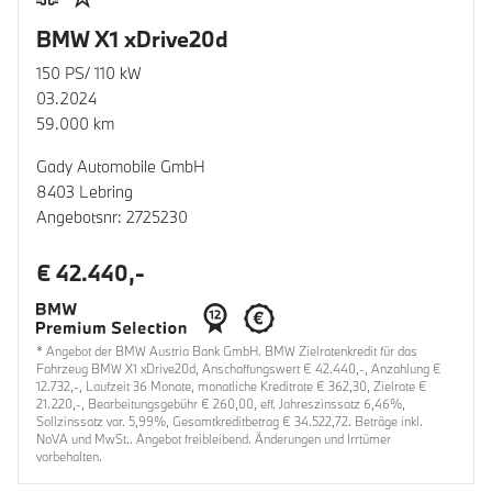
BMW X1 xDrive20d
150 PS/ 110 kW
03.2024
59.000 km
Gady Automobile GmbH
8403 Lebring
Angebotsnr: 2725230
€ 42.440,-
* Angebot der BMW Austria Bank GmbH. BMW Zielratenkredit für das
Fahrzeug BMW X1 xDrive20d, Anschaffungswert € 42.440,-, Anzahlung €
12.732,-, Laufzeit 36 Monate, monatliche Kreditrate € 362,30, Zielrate €
21.220,-, Bearbeitungsgebühr € 260,00, eff. Jahreszinssatz 6,46%,
Sollzinssatz var. 5,99%, Gesamtkreditbetrag € 34.522,72. Beträge inkl.
NoVA und MwSt.. Angebot freibleibend. Änderungen und Irrtümer
vorbehalten.