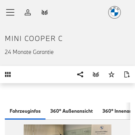
Freude
am Fahren
Zum Hauptinhalt springen
Anmelden
Fahrzeugvergleich
MINI COOPER C
24 Monate Garantie
Übersicht
Fahrzeuginfos
360° Außenansicht
360° Innenans