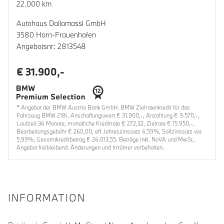
22.000 km
Autohaus Dallamassl GmbH
3580 Horn-Frauenhofen
Angebotsnr: 2813548
€ 31.900,-
* Angebot der BMW Austria Bank GmbH. BMW Zielratenkredit für das
Fahrzeug BMW 218i, Anschaffungswert € 31.900,-, Anzahlung € 9.570,-,
Laufzeit 36 Monate, monatliche Kreditrate € 272,32, Zielrate € 15.950,-,
Bearbeitungsgebühr € 260,00, eff. Jahreszinssatz 6,59%, Sollzinssatz var.
5,99%, Gesamtkreditbetrag € 26.013,55. Beträge inkl. NoVA und MwSt..
Angebot freibleibend. Änderungen und Irrtümer vorbehalten.
INFORMATION