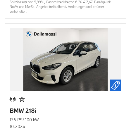
Sollzinssatz var. 5,99%, Gesamtkreditbetrag € 26.412,67. Beträge inkl.
NoVA und MwSt.. Angebot freibleibend. Änderungen und Irrtümer
vorbehalten.
BMW 218i
136 PS/ 100 kW
10.2024