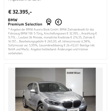
€ 32.395,-
* Angebot der BMW Austria Bank GmbH. BMW Zielratenkredit für das
Fahrzeug BMW 118i 5-Türig, Anschaffungswert € 32.395,-, Anzahlung €
9.719,-, Laufzeit 36 Monate, monatliche Kreditrate € 276,55, Zielrate €
16.197,-, Bearbeitungsgebühr € 260,00, eff. Jahreszinssatz 6,58%,
Sollzinssatz var. 5,99%, Gesamtkreditbetrag € 26.412,67. Beträge inkl.
NoVA und MwSt.. Angebot freibleibend. Änderungen und Irrtümer
vorbehalten.