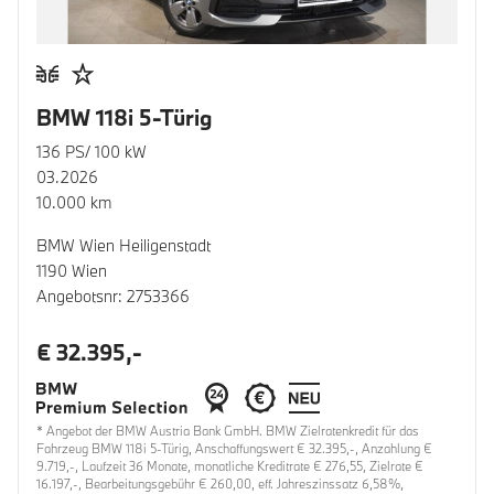
BMW 118i 5-Türig
136 PS/ 100 kW
03.2026
10.000 km
BMW Wien Heiligenstadt
1190 Wien
Angebotsnr: 2753366
€ 32.395,-
* Angebot der BMW Austria Bank GmbH. BMW Zielratenkredit für das
Fahrzeug BMW 118i 5-Türig, Anschaffungswert € 32.395,-, Anzahlung €
9.719,-, Laufzeit 36 Monate, monatliche Kreditrate € 276,55, Zielrate €
16.197,-, Bearbeitungsgebühr € 260,00, eff. Jahreszinssatz 6,58%,