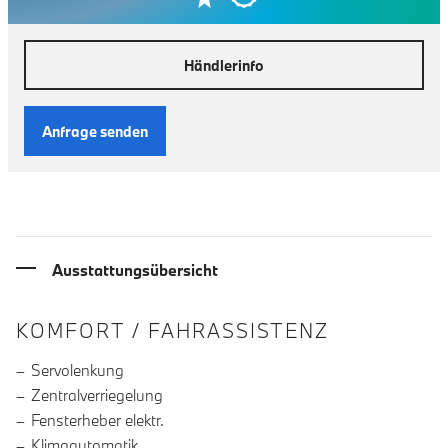
Händlerinfo
Anfrage senden
Ausstattungsübersicht
INFORMATIONEN ÜBER DIE AUSSTA
KOMFORT / FAHRASSISTENZ
Servolenkung
Zentralverriegelung
Fensterheber elektr.
Klimaautomatik