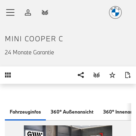
Freude
am Fahren
Zum Hauptinhalt springen
Anmelden
Fahrzeugvergleich
MINI COOPER C
24 Monate Garantie
Übersicht
Fahrzeuginfos
360° Außenansicht
360° Innenans