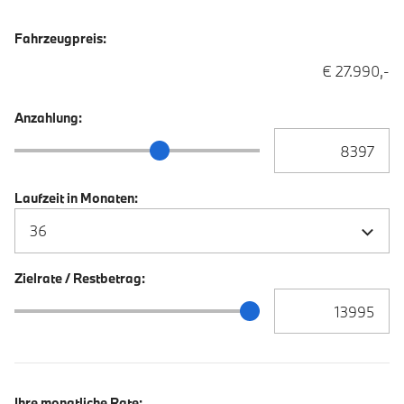
Fahrzeugpreis:
€ 27.990,-
Anzahlung:
Anzahlung Eingabe
Anzahlung Schieberegler
Laufzeit in Monaten:
Zielrate / Restbetrag:
Zielrate / Restbetra
Zielrate / Restbetrag Schieberegler
Ihre monatliche Rate: