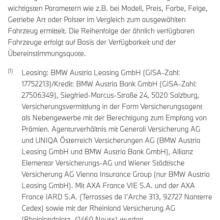
wichtigsten Parametern wie z.B. bei Modell, Preis, Farbe, Felge,
Getriebe Art oder Polster im Vergleich zum ausgewählten
Fahrzeug ermittelt. Die Reihenfolge der ähnlich verfügbaren
Fahrzeuge erfolgt auf Basis der Verfügbarkeit und der
Übereinstimmungsquote.
Leasing: BMW Austria Leasing GmbH (GISA-Zahl:
17752213)/Kredit: BMW Austria Bank GmbH (GISA-Zahl:
27506349), Siegfried-Marcus-Straße 24, 5020 Salzburg,
Versicherungsvermittlung in der Form Versicherungsagent
als Nebengewerbe mit der Berechtigung zum Empfang von
Prämien. Agenturverhältnis mit Generali Versicherung AG
und UNIQA Österreich Versicherungen AG (BMW Austria
Leasing GmbH und BMW Austria Bank GmbH), Allianz
Elementar Versicherungs-AG und Wiener Städtische
Versicherung AG Vienna Insurance Group (nur BMW Austria
Leasing GmbH). Mit AXA France VIE S.A. und der AXA
France IARD S.A. (Terrasses de I’Arche 313, 92727 Nanterre
Cedex) sowie mit der Rheinland Versicherung AG
(Rheinlandplatz, 41460 Neuss) wurden