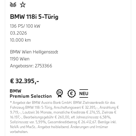
BMW 118i 5-Türig
136 PS/ 100 kW
03.2026
10.000 km
BMW Wien Heiligenstadt
1190 Wien
Angebotsnr: 2753366
€ 32.395,-
* Angebot der BMW Austria Bank GmbH. BMW Zielratenkredit für das
Fahrzeug BMW 118i 5-Türig, Anschaffungswert € 32.395,-, Anzahlung €
9.719,-, Laufzeit 36 Monate, monatliche Kreditrate € 276,55, Zielrate €
16.197,-, Bearbeitungsgebühr € 260,00, eff. Jahreszinssatz 6,58%,
Sollzinssatz var. 5,99%, Gesamtkreditbetrag € 26.412,67. Beträge inkl.
NoVA und MwSt.. Angebot freibleibend. Änderungen und Irrtümer
vorbehalten.