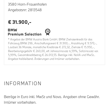
3580 Horn-Frauenhofen
Angebotsnr: 2813548
€ 31.900,-
* Angebot der BMW Austria Bank GmbH. BMW Zielratenkredit für das
Fahrzeug BMW 218i, Anschaffungswert € 31.900,-, Anzahlung € 9.570,-,
Laufzeit 36 Monate, monatliche Kreditrate € 272,32, Zielrate € 15.950,-,
Bearbeitungsgebühr € 260,00, eff. Jahreszinssatz 6,59%, Sollzinssatz var.
5,99%, Gesamtkreditbetrag € 26.013,55. Beträge inkl. NoVA und MwSt..
Angebot freibleibend. Änderungen und Irrtümer vorbehalten.
INFORMATION
Beträge in Euro inkl. MwSt und Nova. Angaben ohne Gewähr.
Irrtümer vorbehalten.