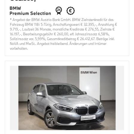
* Angebot der BMW Austria Bank GmbH. BMW Zielratenkredit für das
Fahrzeug BMW 118i 5-Türig, Anschaffungswert € 32.395,-, Anzahlung €
9.719,-, Laufzeit 36 Monate, monatliche Kreditrate € 276,55, Zielrate €
16.197,-, Bearbeitungsgebühr € 260,00, eff. Jahreszinssatz 6,58%,
Sollzinssatz var. 5,99%, Gesamtkreditbetrag € 26.412,67. Beträge inkl.
NoVA und MwSt.. Angebot freibleibend. Änderungen und Irrtümer
vorbehalten.