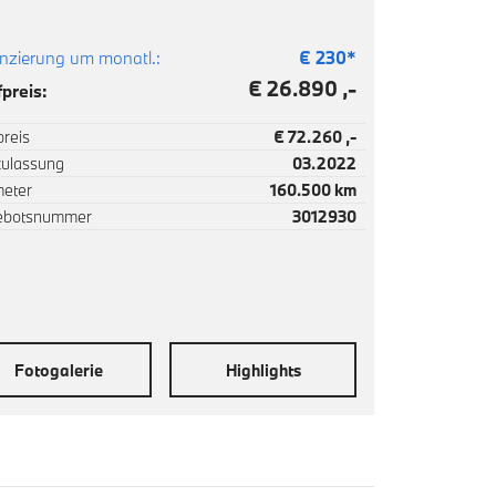
nzierung um monatl.:
€
230
*
€ 26.890 ,-
preis:
reis
€ 72.260 ,-
zulassung
03.2022
meter
160.500 km
ebotsnummer
3012930
Fotogalerie
Highlights