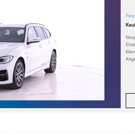
Fina
Kauf
Neup
Erst
Kilo
Ang