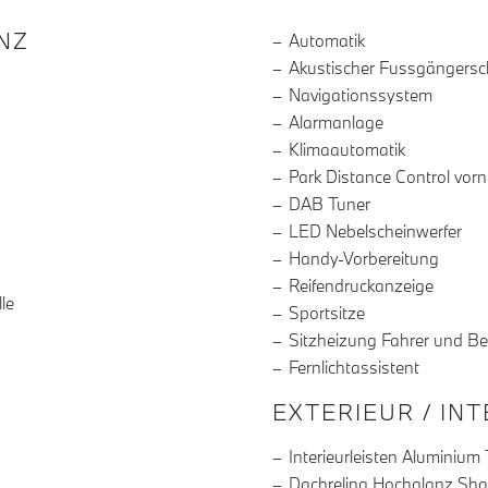
R DIE AUSSTATTUNG
NZ
Automatik
Akustischer Fussgängersc
Navigationssystem
Alarmanlage
Klimaautomatik
Park Distance Control vor
DAB Tuner
LED Nebelscheinwerfer
Handy-Vorbereitung
Reifendruckanzeige
le
Sportsitze
Sitzheizung Fahrer und Be
Fernlichtassistent
EXTERIEUR / IN
Interieurleisten Aluminium
Dachreling Hochglanz Sh