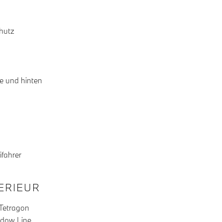
hutz
ne und hinten
ifahrer
TERIEUR
 Tetragon
adow Line