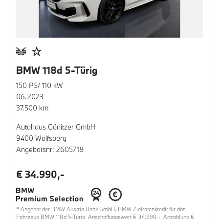
BMW 118d 5-Türig
150 PS/ 110 kW
06.2023
37.500 km
Autohaus Gönitzer GmbH
9400 Wolfsberg
Angebotsnr: 2605718
€ 34.990,-
* Angebot der BMW Austria Bank GmbH. BMW Zielratenkredit für das
Fahrzeug BMW 118d 5-Türig, Anschaffungswert € 34.990,-, Anzahlung €