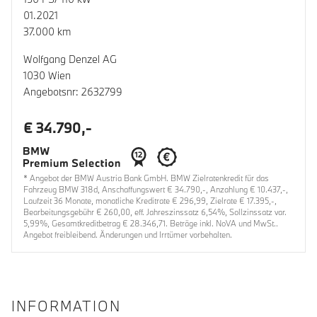
01.2021
37.000 km
Wolfgang Denzel AG
1030 Wien
Angebotsnr: 2632799
€ 34.790,-
* Angebot der BMW Austria Bank GmbH. BMW Zielratenkredit für das
Fahrzeug BMW 318d, Anschaffungswert € 34.790,-, Anzahlung € 10.437,-,
Laufzeit 36 Monate, monatliche Kreditrate € 296,99, Zielrate € 17.395,-,
Bearbeitungsgebühr € 260,00, eff. Jahreszinssatz 6,54%, Sollzinssatz var.
5,99%, Gesamtkreditbetrag € 28.346,71. Beträge inkl. NoVA und MwSt..
Angebot freibleibend. Änderungen und Irrtümer vorbehalten.
INFORMATION