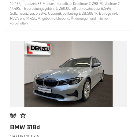
10.497,-, Laufzeit 36 Monate, monatliche Kreditrate € 298,70, Zielrate €
17.495,-, Bearbeitungsgebühr € 260,00, eff. Jahreszinssatz 6,54%,
Sollzinssatz var. 5,99%, Gesamtkreditbetrag € 28.508,17. Beträge inkl.
NoVA und MwSt.. Angebot freibleibend. Änderungen und Irrtümer
vorbehalten.
BMW 318d
150 PS/ 110 kW