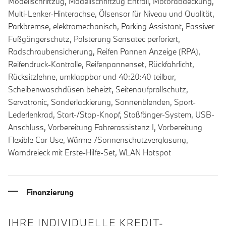
Modellschriftzug, Modellschriftzug Entfall, Motorabdeckung,
Multi-Lenker-Hinterachse, Ölsensor für Niveau und Qualität,
Parkbremse, elektromechanisch, Parking Assistant, Passiver
Fußgängerschutz, Polsterung Sensatec perforiert,
Radschraubensicherung, Reifen Pannen Anzeige (RPA),
Reifendruck-Kontrolle, Reifenpannenset, Rückfahrlicht,
Rücksitzlehne, umklappbar und 40:20:40 teilbar,
Scheibenwaschdüsen beheizt, Seitenaufprallschutz,
Servotronic, Sonderlackierung, Sonnenblenden, Sport-
Lederlenkrad, Start-/Stop-Knopf, Stoßfänger-System, USB-
Anschluss, Vorbereitung Fahrerassistenz I, Vorbereitung
Flexible Car Use, Wärme-/Sonnenschutzverglasung,
Warndreieck mit Erste-Hilfe-Set, WLAN Hotspot
Finanzierung
IHRE INDIVIDUELLE KREDIT-