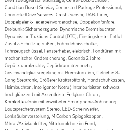
Bremsbelagverschleißanzeige, Center-Lock-Schalter,
Condition Based Service, Connected Package Professional,
ConnectedDrive Services, Crash-Sensor, DAB-Tuner,
Doppelgelenk-Federbeinvorderachse, Doppeltonfanfare,
Dreipunkt-Sicherheitsgurte, Dynamische Bremsleuchten,
Dynamische Traktions Control (DTC), Einstiegsleiste, Entfall
Zusatz-Schriftzug außen, Fahrerlebnisschalter,
Fahrzeugschlüssel, Fensterheber, elektrisch, Fondtüren mit
mechanischer Kindersicherung, Garantie 2 Jahre,
Gepäckraumleuchte, Gepäckraumtrennnetz,
Geschwindigkeitsregelung mit Bremsfunktion, Getriebe: 8-
Gang Steptronic, Größerer Kraftstofftank, Handschuhkasten,
Heimleuchten, Intelligenter Notruf, Interieurleisten schwarz
hochglänzend mit Akzentleiste Perlglanz Chrom,
Komforttelefonie mit erweiterter Smartphone-Anbindung,
Lautsprechersystem Stereo, LED-Scheinwerfer,
Lenksäulenverstellung, M Carbon Spiegelkappen,
Mikro-/Aktivkohlefilter, Mittelarmlehne im Fond,