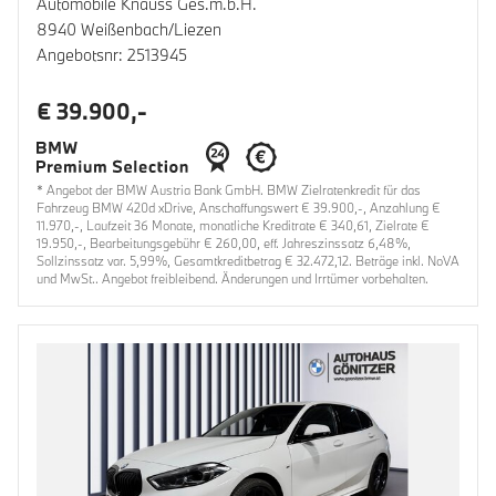
Automobile Knauss Ges.m.b.H.
8940 Weißenbach/Liezen
Angebotsnr: 2513945
€ 39.900,-
* Angebot der BMW Austria Bank GmbH. BMW Zielratenkredit für das
Fahrzeug BMW 420d xDrive, Anschaffungswert € 39.900,-, Anzahlung €
11.970,-, Laufzeit 36 Monate, monatliche Kreditrate € 340,61, Zielrate €
19.950,-, Bearbeitungsgebühr € 260,00, eff. Jahreszinssatz 6,48%,
Sollzinssatz var. 5,99%, Gesamtkreditbetrag € 32.472,12. Beträge inkl. NoVA
und MwSt.. Angebot freibleibend. Änderungen und Irrtümer vorbehalten.