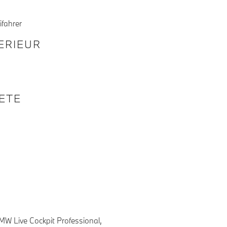
ifahrer
TERIEUR
KETE
MW Live Cockpit Professional,