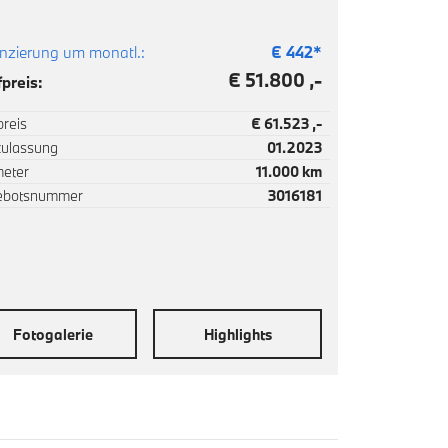
nzierung um monatl.:
€
442
*
€ 51.800 ,-
preis:
reis
€ 61.523 ,-
zulassung
01.2023
meter
11.000 km
ebotsnummer
3016181
Fotogalerie
Highlights