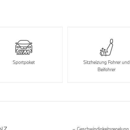
Sportpaket
Sitzheizung Fahrer und
Beifahrer
R DIE AUSSTATTUNG
NZ
Geschwindigkeitsregelung