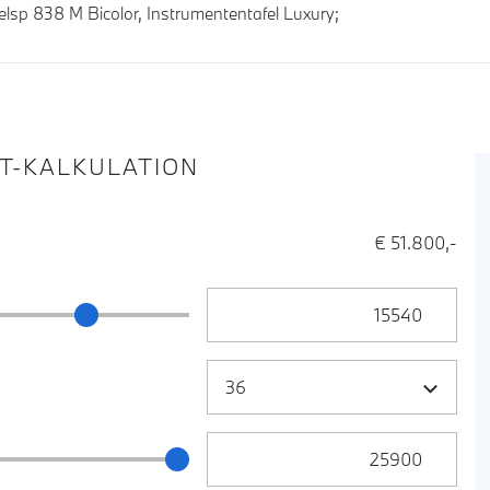
sp 838 M Bicolor, Instrumententafel Luxury;
IT-KALKULATION
€ 51.800,-
Anzahlung Eingabe
ng Schieberegler
Zielrate / Restbetrag Eingabe
 / Restbetrag Schieberegler