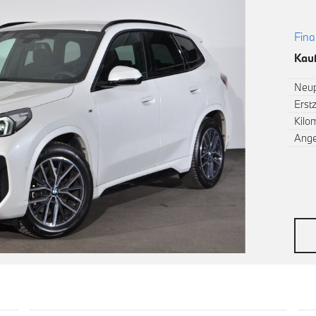
Fina
Kauf
Neup
Erst
Kilo
Ang