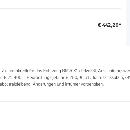
€
442,20
*
elratenkredit für das Fahrzeug BMW X1 xDrive23i, Anschaffungswer
ate €
25 900
,-, Bearbeitungsgebühr €
260,00
, eff. Jahreszinssatz
6,39
ebot freibleibend. Änderungen und Irrtümer vorbehalten.