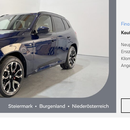
Fina
Kauf
Neup
Erst
Kilo
Ang