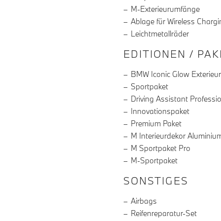
M-Exterieurumfänge
Ablage für Wireless Chargi
Leichtmetallräder
EDITIONEN / PA
BMW Iconic Glow Exterieu
Sportpaket
Driving Assistant Professi
Innovationspaket
Premium Paket
M Interieurdekor Aluminium 
M Sportpaket Pro
M-Sportpaket
SONSTIGES
Airbags
Reifenreparatur-Set