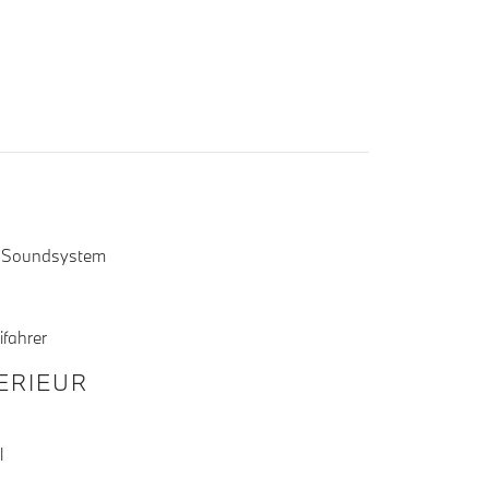
 Soundsystem
ifahrer
TERIEUR
l