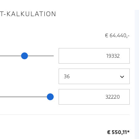
IT-KALKULATION
€ 64.440,-
Anzahlung Eingabe
ng Schieberegler
Zielrate / Restbetrag Eingabe
 / Restbetrag Schieberegler
€
550,11
*