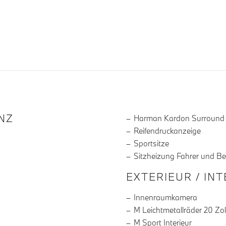
R DIE AUSSTATTUNG
NZ
Harman Kardon Surround
Reifendruckanzeige
Sportsitze
Sitzheizung Fahrer und Be
EXTERIEUR / IN
Innenraumkamera
M Leichtmetallräder 20 Zol
M Sport Interieur