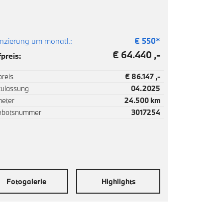
nzierung um monatl.:
€
550
*
€ 64.440 ,-
preis:
reis
€ 86.147 ,-
zulassung
04.2025
meter
24.500 km
ebotsnummer
3017254
Fotogalerie
Highlights