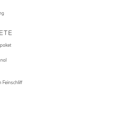
ng
KETE
rpaket
onal
Feinschliff