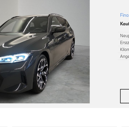
Fina
Kauf
Neup
Erst
Kilo
Ang