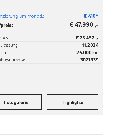
nzierung um monatl.:
€
410
*
€ 47.990 ,-
preis:
reis
€ 76.452 ,-
zulassung
11.2024
meter
26.000 km
ebotsnummer
3021839
Fotogalerie
Highlights