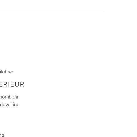
ifahrer
TERIEUR
Rhombicle
adow Line
ng