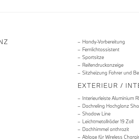
R DIE AUSSTATTUNG
NZ
Handy-Vorbereitung
Fernlichtassistent
Sportsitze
Reifendruckanzeige
Sitzheizung Fahrer und Be
EXTERIEUR / IN
Interieurleiste Aluminium 
Dachreling Hochglanz Sh
Shadow Line
Leichtmetallräder 19 Zoll
Dachhimmel anthrazit
Ablage für Wireless Chargi