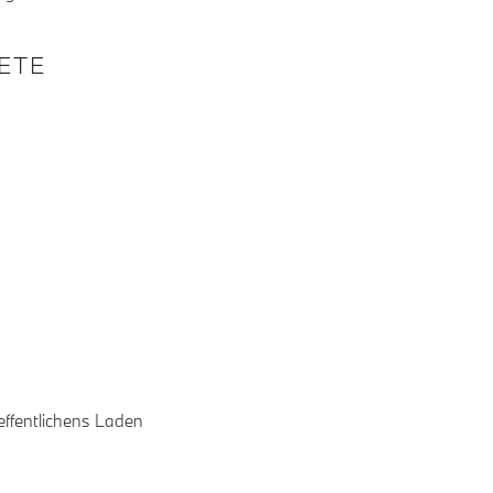
KETE
effentlichens Laden