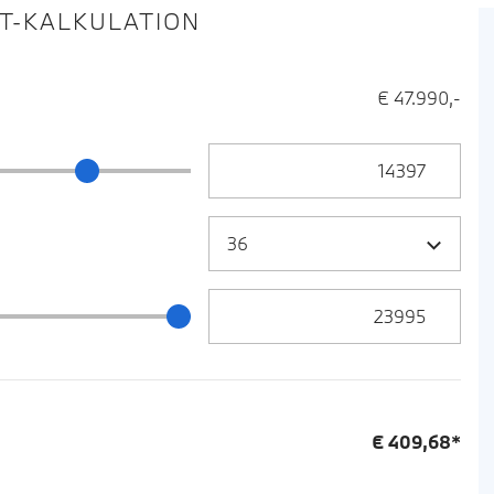
IT-KALKULATION
€ 47.990,-
Anzahlung Eingabe
ng Schieberegler
Zielrate / Restbetrag Eingabe
 / Restbetrag Schieberegler
€
409,68
*