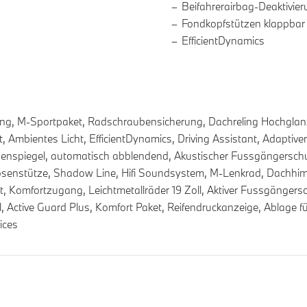
Beifahrerairbag-Deaktivie
Fondkopfstützen klappbar
EfficientDynamics
ng, M-Sportpaket, Radschraubensicherung, Dachreling Hochglanz
 Ambientes Licht, EfficientDynamics, Driving Assistant, Adaptive
nspiegel, automatisch abblendend, Akustischer Fussgängerschutz,
senstütze, Shadow Line, Hifi Soundsystem, M-Lenkrad, Dachhimm
nt, Komfortzugang, Leichtmetallräder 19 Zoll, Aktiver Fussgänger
, Active Guard Plus, Komfort Paket, Reifendruckanzeige, Ablage f
ices